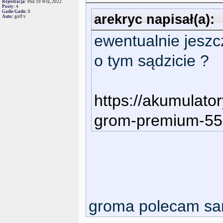
Rejestracja:
Pon 19 Wrz, 2022
Posty:
4
Gadu-Gadu:
0
arekryc napisał(a):
Auto:
golf v
ewentualnie jeszc
o tym sądzicie ?
https://akumulato
grom-premium-55a
groma polecam sa