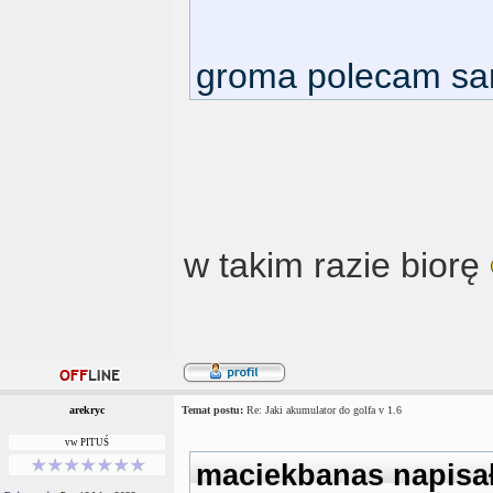
groma polecam sa
w takim razie biorę
arekryc
Temat postu:
Re: Jaki akumulator do golfa v 1.6
vw PITUŚ
maciekbanas napisał