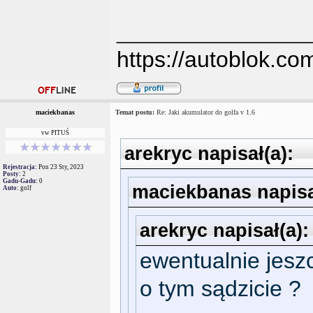
_______________
https://autoblok.co
maciekbanas
Temat postu:
Re: Jaki akumulator do golfa v 1.6
vw PITUŚ
arekryc napisał(a):
Rejestracja:
Pon 23 Sty, 2023
Posty:
2
Gadu-Gadu:
0
maciekbanas napisa
Auto:
golf
arekryc napisał(a):
ewentualnie jesz
o tym sądzicie ?