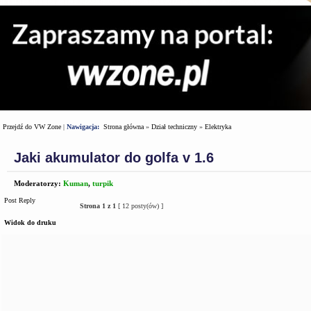
Przejdź do VW Zone
|
Nawigacja:
Strona główna
»
Dział techniczny
»
Elektryka
Jaki akumulator do golfa v 1.6
Moderatorzy:
Kuman
,
turpik
Post Reply
Strona
1
z
1
[ 12 posty(ów) ]
Widok do druku