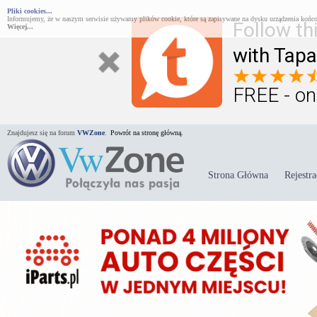
Pliki cookies...
Informujemy, że w naszym serwisie używamy plików cookie, które są zapisywane na dysku urządzenia końco
Follow th
Więcej...
with Tapa
FREE - on
Znajdujesz się na forum
VWZone
.
Powrót na stronę główną.
Strona Główna
Rejestra