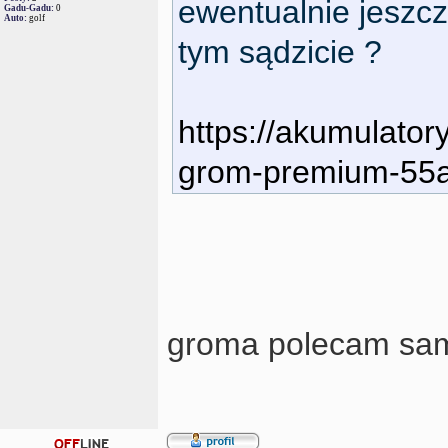
ewentualnie jeszcz
Gadu-Gadu:
0
Auto:
golf
tym sądzicie ?
https://akumulator
grom-premium-55ah
groma polecam sa