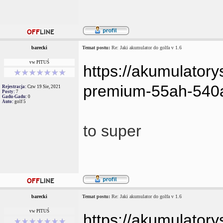
barecki
Temat postu:
Re: Jaki akumulator do golfa v 1.6
vw PITUŚ
https://akumulatory
premium-55ah-540a
Rejestracja:
Czw 19 Sie, 2021
Posty:
7
Gadu-Gadu:
0
Auto:
golf 5
to super
barecki
Temat postu:
Re: Jaki akumulator do golfa v 1.6
vw PITUŚ
https://akumulatory