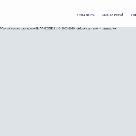
Strona główna
Skup aut Poznań
Pol
Wszystkie prawa zastrzeżone dla VWZONE.PL © 2003-2019 -
Adwave.eu - strony internetowe