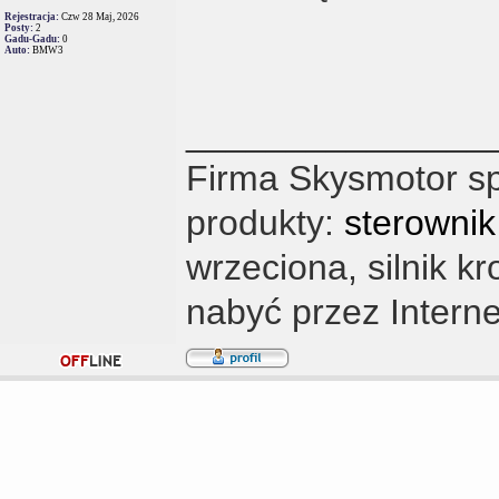
Rejestracja:
Czw 28 Maj, 2026
Posty:
2
Gadu-Gadu:
0
Auto:
BMW3
_______________
Firma Skysmotor sp
produkty:
sterowni
wrzeciona, silnik k
nabyć przez Interne