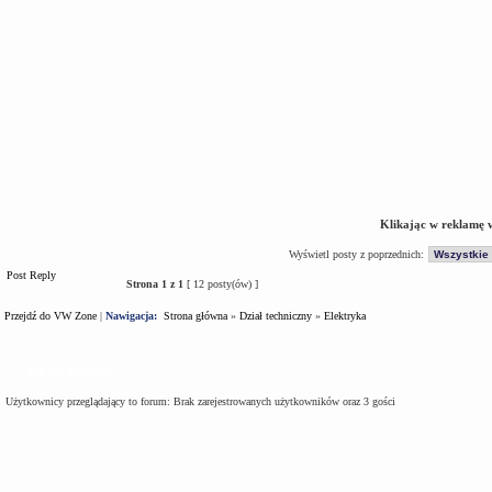
Klikając w reklamę 
Wyświetl posty z poprzednich:
Post Reply
Strona
1
z
1
[ 12 posty(ów) ]
Przejdź do VW Zone
|
Nawigacja:
Strona główna
»
Dział techniczny
»
Elektryka
Kto jest na forum
Użytkownicy przeglądający to forum: Brak zarejestrowanych użytkowników oraz 3 gości