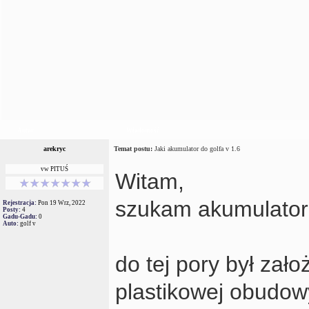
Autor
Wiadomość
arekryc
Temat postu:
Jaki akumulator do golfa v 1.6
vw PITUŚ
Witam,
szukam akumulatora
Rejestracja:
Pon 19 Wrz, 2022
Posty:
4
Gadu-Gadu:
0
Auto:
golf v
do tej pory był zał
plastikowej obudow