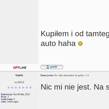
Kupiłem i od tamteg
auto haha
VladTy
Temat postu:
Re: Jaki akumulator do golfa v 1.6
vw PITUŚ
Nic mi nie jest. Na 
Rejestracja:
Pon 06 Mar, 2023
Posty:
1
Gadu-Gadu:
0
Auto:
volkswagen