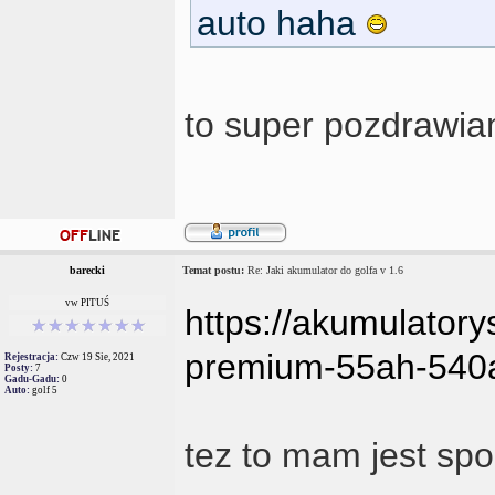
auto haha
to super pozdrawi
barecki
Temat postu:
Re: Jaki akumulator do golfa v 1.6
vw PITUŚ
https://akumulatory
premium-55ah-540a
Rejestracja:
Czw 19 Sie, 2021
Posty:
7
Gadu-Gadu:
0
Auto:
golf 5
tez to mam jest sp