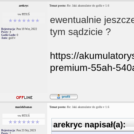
arekryc
Temat postu:
Re: Jaki akumulator do golfa v 1.6
vw PITUŚ
ewentualnie jeszcz
tym sądzicie ?
Rejestracja:
Pon 19 Wrz, 2022
Posty:
4
Gadu-Gadu:
0
Auto:
golf v
https://akumulatory
premium-55ah-540a
maciekbanas
Temat postu:
Re: Jaki akumulator do golfa v 1.6
vw PITUŚ
arekryc napisał(a):
Rejestracja:
Pon 23 Sty, 2023
Posty:
2