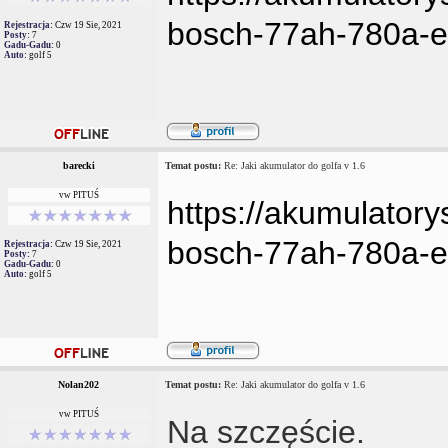
bosch-77ah-780a-e
Rejestracja:
Czw 19 Sie, 2021
Posty:
7
Gadu-Gadu:
0
Auto:
golf 5
barecki
Temat postu:
Re: Jaki akumulator do golfa v 1.6
vw PITUŚ
https://akumulatory
bosch-77ah-780a-e
Rejestracja:
Czw 19 Sie, 2021
Posty:
7
Gadu-Gadu:
0
Auto:
golf 5
Nolan202
Temat postu:
Re: Jaki akumulator do golfa v 1.6
vw PITUŚ
Na szczęście.