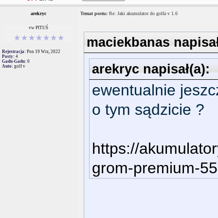
arekryc
Temat postu:
Re: Jaki akumulator do golfa v 1.6
vw PITUŚ
maciekbanas napisał
Rejestracja:
Pon 19 Wrz, 2022
Posty:
4
Gadu-Gadu:
0
arekryc napisał(a):
Auto:
golf v
ewentualnie jeszc
o tym sądzicie ?
https://akumulato
grom-premium-55a