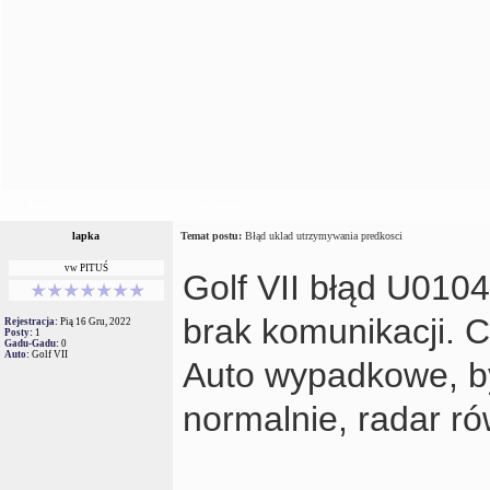
Autor
Wiadomość
lapka
Temat postu:
Błąd uklad utrzymywania predkosci
vw PITUŚ
Golf VII błąd U010
brak komunikacji. 
Rejestracja:
Pią 16 Gru, 2022
Posty:
1
Gadu-Gadu:
0
Auto:
Golf VII
Auto wypadkowe, by
normalnie, radar ró