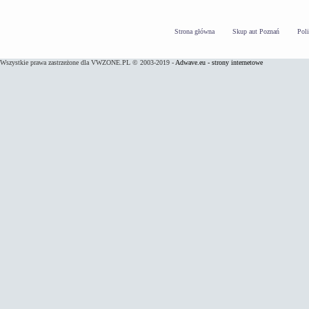
Strona główna
Skup aut Poznań
Pol
Wszystkie prawa zastrzeżone dla VWZONE.PL © 2003-2019 -
Adwave.eu - strony internetowe