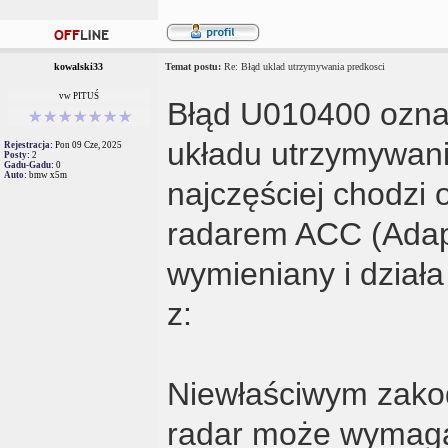
kowalski33
Temat postu:
Re: Błąd uklad utrzymywania predkosci
vw PITUŚ
Błąd U010400 ozna
układu utrzymywania
Rejestracja:
Pon 09 Cze, 2025
Posty:
2
Gadu-Gadu:
0
Auto:
bmw x5m
najczęściej chodzi
radarem ACC (Adapt
wymieniany i dział
z:
Niewłaściwym zako
radar może wymaga