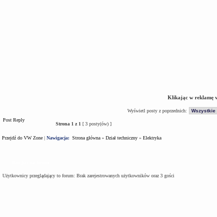
Klikając w reklamę 
Wyświetl posty z poprzednich:
Post Reply
Strona
1
z
1
[ 3 posty(ów) ]
Przejdź do VW Zone
|
Nawigacja:
Strona główna
»
Dział techniczny
»
Elektryka
Kto jest na forum
Użytkownicy przeglądający to forum: Brak zarejestrowanych użytkowników oraz 3 gości