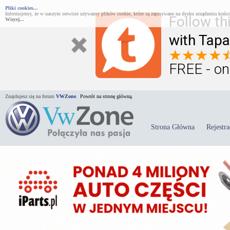
Pliki cookies...
Informujemy, że w naszym serwisie używamy plików cookie, które są zapisywane na dysku urządzenia końco
Follow th
Więcej...
with Tapa
FREE - on
Znajdujesz się na forum
VWZone
.
Powrót na stronę główną.
Strona Główna
Rejestra