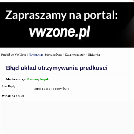
Przejdź do VW Zone
|
Nawigacja:
Strona główna
»
Dział techniczny
»
Elektryka
Błąd uklad utrzymywania predkosci
Moderatorzy:
Kuman
,
turpik
Post Reply
Strona
1
z
1
[ 3 posty(ów) ]
Widok do druku