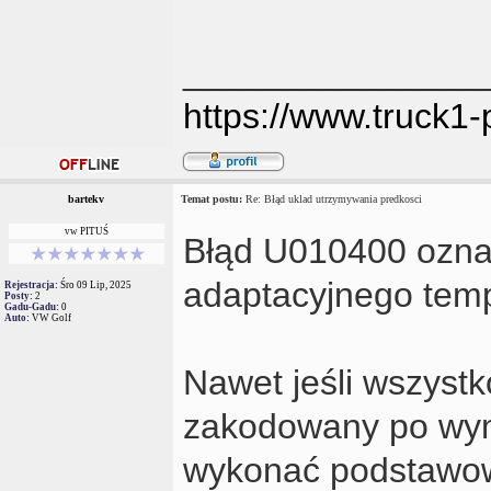
_______________
https://www.truck1-
bartekv
Temat postu:
Re: Błąd uklad utrzymywania predkosci
vw PITUŚ
Błąd U010400 ozna
adaptacyjnego tem
Rejestracja:
Śro 09 Lip, 2025
Posty:
2
Gadu-Gadu:
0
Auto:
VW Golf
Nawet jeśli wszystk
zakodowany po wymi
wykonać podstawową