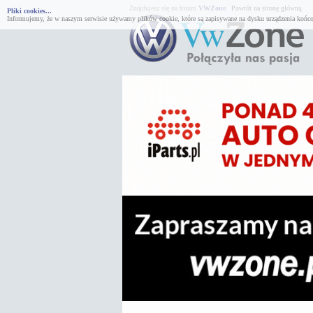
Znajdujesz się na forum
VWZone
.
Powrót na stronę główną.
Pliki cookies...
Informujemy, że w naszym serwisie używamy plików cookie, które są zapisywane na dysku urządzenia końco