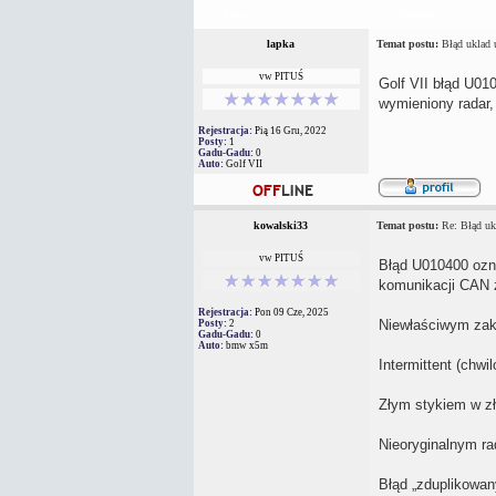
Autor
Wiadomość
lapka
Temat postu:
Błąd uklad 
vw PITUŚ
Golf VII błąd U01
wymieniony radar,
Rejestracja:
Pią 16 Gru, 2022
Posty:
1
Gadu-Gadu:
0
Auto:
Golf VII
kowalski33
Temat postu:
Re: Błąd uk
vw PITUŚ
Błąd U010400 ozna
komunikacji CAN z
Rejestracja:
Pon 09 Cze, 2025
Niewłaściwym zak
Posty:
2
Gadu-Gadu:
0
Auto:
bmw x5m
Intermittent (chw
Złym stykiem w z
Nieoryginalnym ra
Błąd „zduplikowan