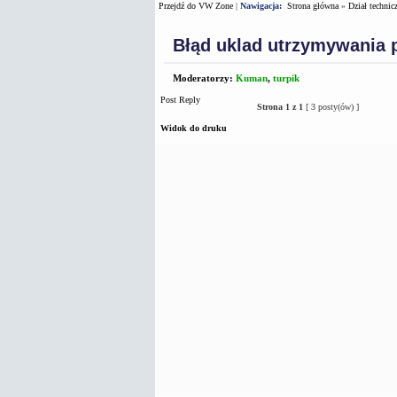
Przejdź do VW Zone
|
Nawigacja:
Strona główna
»
Dział technic
Błąd uklad utrzymywania 
Moderatorzy:
Kuman
,
turpik
Post Reply
Strona
1
z
1
[ 3 posty(ów) ]
Widok do druku