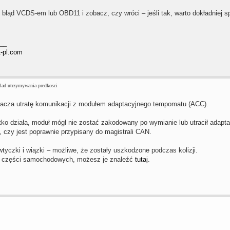
błąd VCDS-em lub OBD11 i zobacz, czy wróci – jeśli tak, warto dokładniej s
__
1-pl.com
lad utrzymywania predkosci
acza utratę komunikacji z modułem adaptacyjnego tempomatu (ACC).
tko działa, moduł mógł nie zostać zakodowany po wymianie lub utracił adap
, czy jest poprawnie przypisany do magistrali CAN.
tyczki i wiązki – możliwe, że zostały uszkodzone podczas kolizji.
sz części samochodowych, możesz je znaleźć
tutaj
.