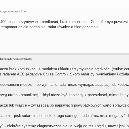
utrzymywania predkosci
0400 uklad utrzymywania predkosci, brak komunikacji. Co może być przyczy
 tempomat dziala normalnie, radar również a błąd pozostaje.
lad utrzymywania predkosci
cza brak komunikacji z modułem układu utrzymywania prędkości (cruise cont
 radarem ACC (Adaptive Cruise Control). Skoro radar był wymieniany i dział
odowaniem modułu – po wymianie radar może wymagać adaptacji lub kodowa
ilową) utratą komunikacji – błąd może być zapisany z przeszłości, mimo że sy
łączu lub wiązce – zwłaszcza po naprawach powypadkowych warto sprawdzić 
darem – jeśli radar nie pochodzi z tego samego modelu/rocznika, mogą być dr
y” – niektóre systemy diagnostyczne nie usuwają od razu błędu, nawet jeśli p