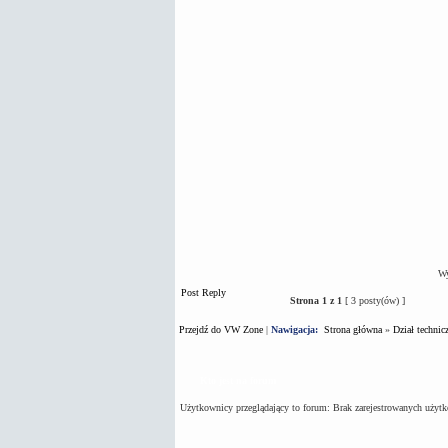
Wy
Post Reply
Strona
1
z
1
[ 3 posty(ów) ]
Przejdź do VW Zone
|
Nawigacja:
Strona główna
»
Dział technic
Kto jest na forum
Użytkownicy przeglądający to forum: Brak zarejestrowanych użyt