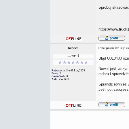
Spróbuj skasować 
_______________
https://www.truck
bartekv
Temat postu:
Re: Błąd uk
vw PITUŚ
Błąd U010400 ozn
Nawet jeśli wszys
Rejestracja:
Śro 09 Lip, 2025
radaru i sprawdzić
Posty:
2
Gadu-Gadu:
0
Auto:
VW Golf
Sprawdź również w
Jeśli potrzebuje