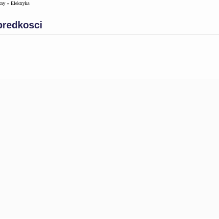
zny
»
Elektryka
predkosci