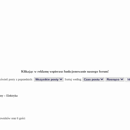
Klikając w reklamę wspierasz funkcjonowanie naszego forum!
świetl posty z poprzednich:
Sortuj według
zny
»
Elektryka
kowników oraz 6 gości