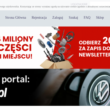
wego użytkownika. Korzystając ze strony wyrażasz zgodę na używanie cookie zgodnie z aktualnymi ustawienia
Strona Główna
Rejestracja
Zaloguj
Szukaj
FAQ
Sklep