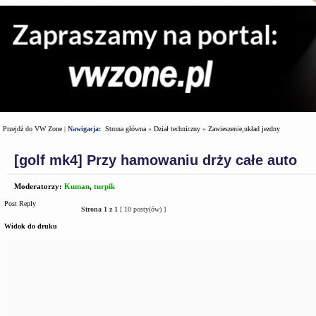
Przejdź do VW Zone
|
Nawigacja:
Strona główna
»
Dział techniczny
»
Zawieszenie,układ jezdny
[golf mk4] Przy hamowaniu drży całe auto
Moderatorzy:
Kuman
,
turpik
Post Reply
Strona
1
z
1
[ 10 posty(ów) ]
Widok do druku