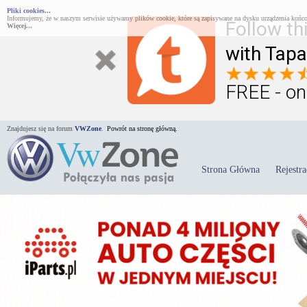
Pliki cookies...
Informujemy, że w naszym serwisie używamy plików cookie, które są zapisywane na dysku urządzenia końco
Follow th
Więcej...
with Tapa
FREE - on
Znajdujesz się na forum
VWZone
.
Powrót na stronę główną.
Strona Główna
Rejestra