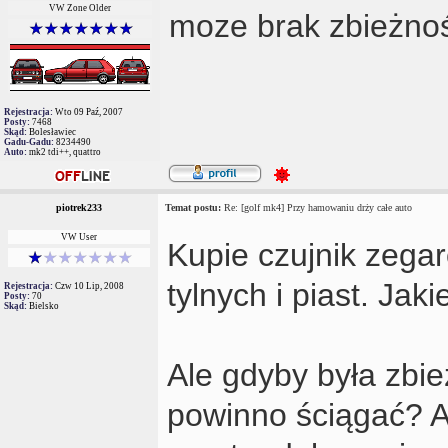
VW Zone Older
moze brak zbieżnoś
Rejestracja:
Wto 09 Paź, 2007
Posty:
7468
Skąd:
Bolesławiec
Gadu-Gadu:
8234490
Auto:
mk2 tdi++, quattro
piotrek233
Temat postu:
Re: [golf mk4] Przy hamowaniu drży całe auto
VW User
Kupie czujnik zegar
tylnych i piast. Jaki
Rejestracja:
Czw 10 Lip, 2008
Posty:
70
Skąd:
Bielsko
Ale gdyby była zbie
powinno ściągać? A 