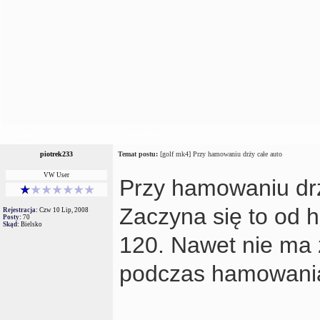
Autor
Wiadomość
piotrek233
Temat postu:
[golf mk4] Przy hamowaniu drży całe auto
VW User
Przy hamowaniu drż
Zaczyna się to od 
Rejestracja:
Czw 10 Lip, 2008
Posty:
70
Skąd:
Bielsko
120. Nawet nie ma 
podczas hamowani