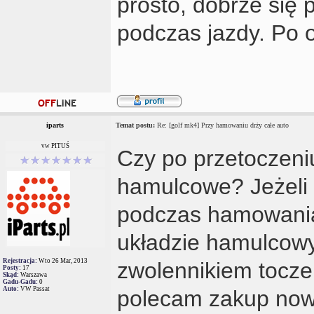
prosto, dobrze się 
podczas jazdy. Po o
iparts
Temat postu:
Re: [golf mk4] Przy hamowaniu drży całe auto
vw PITUŚ
Czy po przetoczeniu
hamulcowe? Jeżeli 
podczas hamowania 
układzie hamulcowy
Rejestracja:
Wto 26 Mar, 2013
zwolennikiem tocze
Posty:
17
Skąd:
Warszawa
Gadu-Gadu:
0
Auto:
VW Passat
polecam zakup now