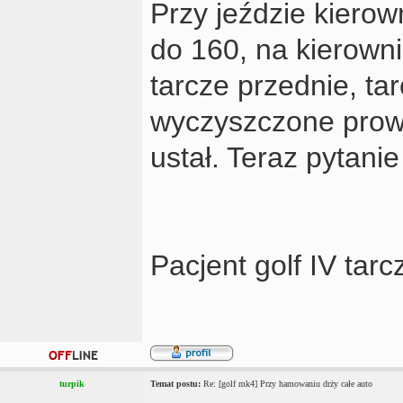
Przy jeździe kierown
do 160, na kierown
tarcze przednie, ta
wyczyszczone prow
ustał. Teraz pytani
Pacjent golf IV ta
turpik
Temat postu:
Re: [golf mk4] Przy hamowaniu drży całe auto