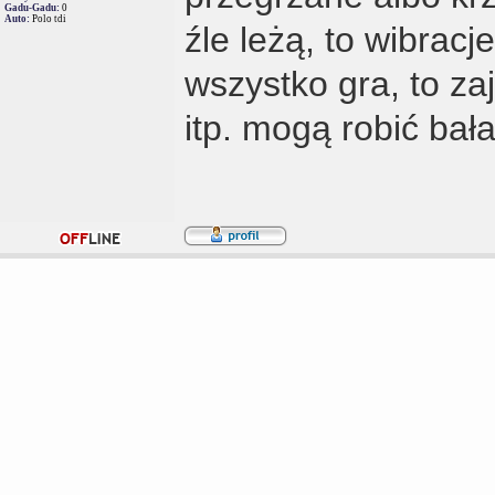
Gadu-Gadu:
0
Auto:
Polo tdi
źle leżą, to wibrac
wszystko gra, to zaj
itp. mogą robić bał