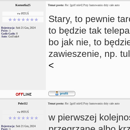
Kornerlia25
Temat postu:
Re: [golf mk4] Przy hamowaniu drży całe auto
vw PITUŚ
Stary, to pewnie ta
to będzie tak telep
Rejestracja:
Sob 21 Gru, 2024
Posty:
1
Gadu-Gadu:
0
Auto:
Golf mk4
bo jak nie, to będzi
zawieszenie, np. tu
<
Polo112
Temat postu:
Re: [golf mk4] Przy hamowaniu drży całe auto
vw PITUŚ
w pierwszej kolejn
przegrzane albo krz
Rejestracja:
Sob 21 Gru, 2024
Posty:
1