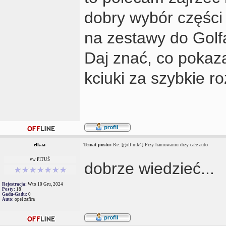
dobry wybór części 
na zestawy do Golfa
Daj znać, co pokaz
kciuki za szybkie r
elkaa
Temat postu:
Re: [golf mk4] Przy hamowaniu drży całe auto
vw PITUŚ
dobrze wiedzieć...
Rejestracja:
Wto 10 Gru, 2024
Posty:
18
Gadu-Gadu:
0
Auto:
opel zafira