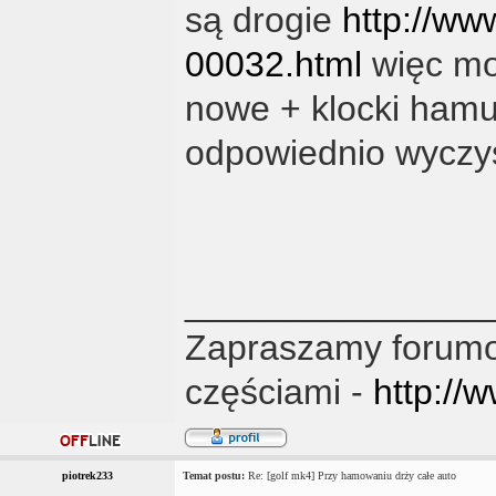
są drogie
http://www
00032.html
więc mo
nowe + klocki hamu
odpowiednio wyczyś
_______________
Zapraszamy forumo
częściami -
http://
piotrek233
Temat postu:
Re: [golf mk4] Przy hamowaniu drży całe auto