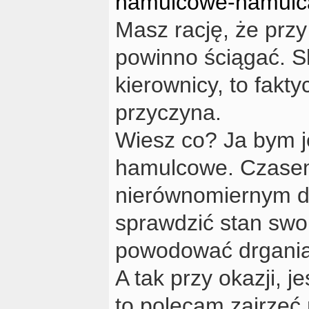
hamulcowe-hamulc
Masz rację, że prz
powinno ściągać. Sk
kierownicy, to fakt
przyczyna.
Wiesz co? Ja bym j
hamulcowe. Czase
nierównomiernym dz
sprawdzić stan swo
powodować drgani
A tak przy okazji, je
to polecam zajrzeć