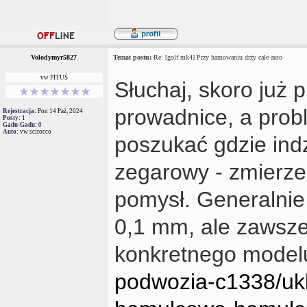
Volodymyr5827
Temat postu:
Re: [golf mk4] Przy hamowaniu drży całe auto
vw PITUŚ
Słuchaj, skoro już p
prowadnice, a prob
Rejestracja:
Pon 14 Paź, 2024
Posty:
1
Gadu-Gadu:
0
Auto:
vw scirocco
poszukać gdzie indz
zegarowy - zmierzeni
pomysł. Generalnie 
0,1 mm, ale zawsze 
konkretnego model
podwozia-c1338/uk