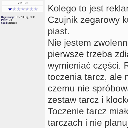
VW User
Kolego to jest rek
Czujnik zegarowy ku
Rejestracja:
Czw 10 Lip, 2008
Posty:
70
Skąd:
Bielsko
piast.
Nie jestem zwolenn
pierwsze trzeba zd
wymieniać części. 
toczenia tarcz, ale
czemu nie spróbowa
zestaw tarcz i klo
Toczenie tarcz miał
tarczach i nie planu