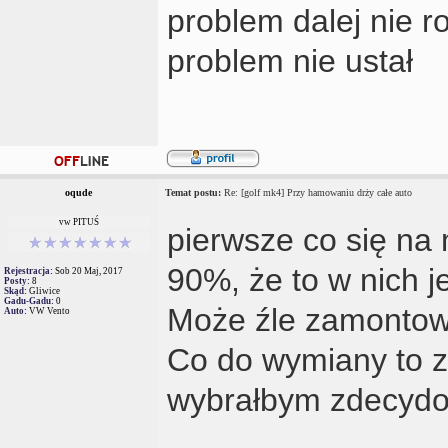
problem dalej nie r
problem nie ustał
oqude
Temat postu:
Re: [golf mk4] Przy hamowaniu drży całe auto
vw PITUŚ
pierwsze co się na 
90%, że to w nich j
Rejestracja:
Sob 20 Maj, 2017
Posty:
8
Skąd:
Gliwice
Gadu-Gadu:
0
Może źle zamontow
Auto:
VW Vento
Co do wymiany to z
wybrałbym zdecydo