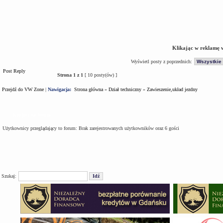
Klikając w reklamę 
Wyświetl posty z poprzednich:
Post Reply
Strona
1
z
1
[ 10 posty(ów) ]
Przejdź do VW Zone
|
Nawigacja:
Strona główna
»
Dział techniczny
»
Zawieszenie,układ jezdny
Kto jest na forum
Użytkownicy przeglądający to forum: Brak zarejestrowanych użytkowników oraz 6 gości
Szukaj: