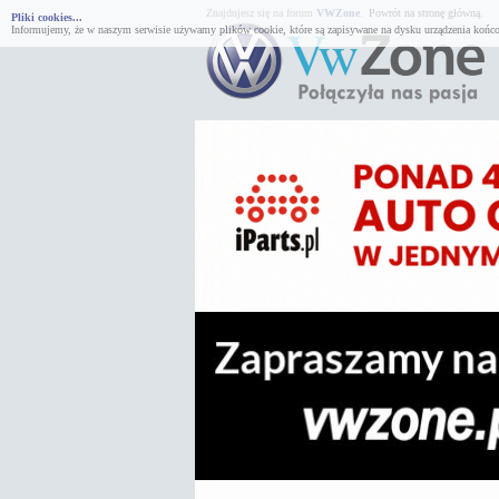
Znajdujesz się na forum
VWZone
.
Powrót na stronę główną.
Pliki cookies...
Informujemy, że w naszym serwisie używamy plików cookie, które są zapisywane na dysku urządzenia końco