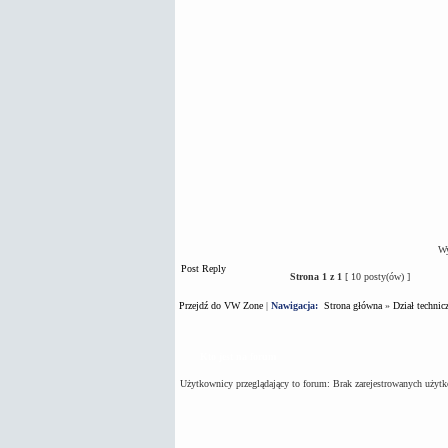
Wy
Post Reply
Strona
1
z
1
[ 10 posty(ów) ]
Przejdź do VW Zone
|
Nawigacja:
Strona główna
»
Dział technic
Kto jest na forum
Użytkownicy przeglądający to forum: Brak zarejestrowanych użyt