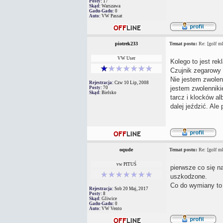
Posty:
17
Skąd:
Warszawa
Gadu-Gadu:
0
Auto:
VW Passat
piotrek233
Temat postu:
Re: [golf mk
VW User
Kolego to jest re
Czujnik zegarowy k
Nie jestem zwolen
Rejestracja:
Czw 10 Lip, 2008
jestem zwolenniki
Posty:
70
Skąd:
Bielsko
tarcz i klocków a
dalej jeździć. Ale
oqude
Temat postu:
Re: [golf mk
vw PITUŚ
pierwsze co się n
uszkodzone.
Co do wymiany to
Rejestracja:
Sob 20 Maj, 2017
Posty:
8
Skąd:
Gliwice
Gadu-Gadu:
0
Auto:
VW Vento