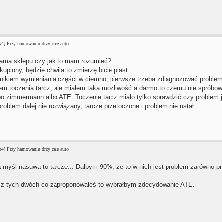
4] Przy hamowaniu drży całe auto
klama sklepu czy jak to mam rozumieć?
upiony, będzie chwila to zmierzę bicie piast.
nikiem wymieniania części w ciemno, pierwsze trzeba zdiagnozować problem
em toczenia tarcz, ale miałem taka możliwość a darmo to czemu nie spróbow
lbo zimmermann albo ATE. Toczenie tarcz miało tylko sprawdzić czy problem je
 problem dalej nie rozwiązany, tarcze przetoczone i problem nie ustał
4] Przy hamowaniu drży całe auto
a myśl nasuwa to tarcze... Dałbym 90%, że to w nich jest problem zarówno pr
 z tych dwóch co zaproponowałeś to wybrałbym zdecydowanie ATE.