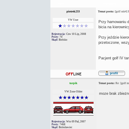
Autor
Wiadomość
piotrek233
Temat postu:
[golf mk4] P
VW User
Przy hamowaniu dr
bicia na kierowni
Rejestracja:
Czw 10 Lip, 2008
Przy jeździe kiero
Posty:
70
Skąd:
Bielsko
przetoczone, wsz
Pacjent golf IV t
turpik
Temat postu:
Re: [golf m
VW Zone Older
moze brak zbieżn
Rejestracja:
Wto 09 Paź, 2007
Posty:
7468
Skąd:
Bolesławiec