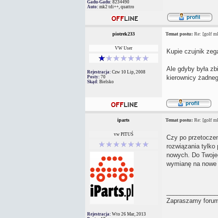
Gadu-Gadu:
8234490
Auto:
mk2 tdi++, quattro
piotrek233
Temat postu:
Re: [golf mk
VW User
Kupie czujnik zega
Ale gdyby była zb
Rejestracja:
Czw 10 Lip, 2008
kierownicy żadneg
Posty:
70
Skąd:
Bielsko
iparts
Temat postu:
Re: [golf mk
vw PITUŚ
Czy po przetoczen
rozwiązania tylko
nowych. Do Twojeg
wymianę na nowe 
_______________
Zapraszamy forum
Rejestracja:
Wto 26 Mar, 2013