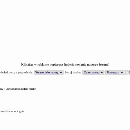
Klikając w reklamę wspierasz funkcjonowanie naszego forum!
świetl posty z poprzednich:
Sortuj według
zny
»
Zawieszenie,układ jezdny
kowników oraz 4 gości