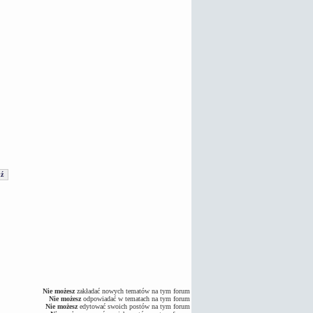
Nie możesz
zakładać nowych tematów na tym forum
Nie możesz
odpowiadać w tematach na tym forum
Nie możesz
edytować swoich postów na tym forum