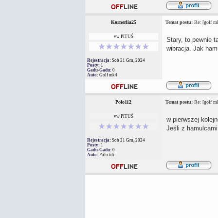
Kornerlia25
Temat postu:
Re: [golf mk
vw PITUŚ
Stary, to pewnie t
wibracja. Jak hamu
Rejestracja:
Sob 21 Gru, 2024
Posty:
1
Gadu-Gadu:
0
Auto:
Golf mk4
Polo112
Temat postu:
Re: [golf mk
vw PITUŚ
w pierwszej kolej
Jeśli z hamulcami 
Rejestracja:
Sob 21 Gru, 2024
Posty:
1
Gadu-Gadu:
0
Auto:
Polo tdi