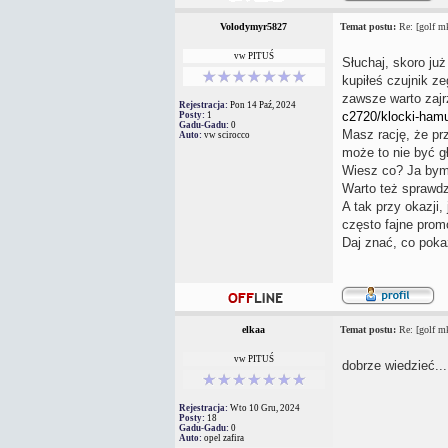
Volodymyr5827
Temat postu:
Re: [golf mk
vw PITUŚ
Słuchaj, skoro już
kupiłeś czujnik ze
zawsze warto zajr
Rejestracja:
Pon 14 Paź, 2024
c2720/klocki-ham
Posty:
1
Gadu-Gadu:
0
Masz rację, że prz
Auto:
vw scirocco
może to nie być g
Wiesz co? Ja bym
Warto też sprawd
A tak przy okazji,
często fajne prom
Daj znać, co poka
elkaa
Temat postu:
Re: [golf mk
vw PITUŚ
dobrze wiedzieć...
Rejestracja:
Wto 10 Gru, 2024
Posty:
18
Gadu-Gadu:
0
Auto:
opel zafira