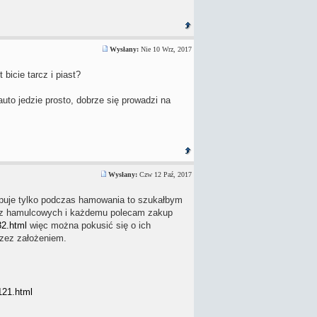
Wysłany:
Nie 10 Wrz, 2017
bicie tarcz i piast?
uto jedzie prosto, dobrze się prowadzi na
Wysłany:
Czw 12 Paź, 2017
ępuje tylko podczas hamowania to szukałbym
arcz hamulcowych i każdemu polecam zakup
32.html
więc można pokusić się o ich
zez założeniem.
121.html