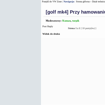
Przejdź do VW Zone
|
Nawigacja:
Strona główna
»
Dział technic
[golf mk4] Przy hamowaniu
Moderatorzy:
Kuman
,
turpik
Post Reply
Strona
1
z
1
[ 10 posty(ów) ]
Widok do druku