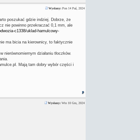
Wysłany:
Pon 14 Paź, 2024
arto poszukać gdzie indziej. Dobrze, że
arcz nie powinno przekraczać 0,1 mm, ale
podwozia-c1338/uklad-hamulcowy-
ie ma bicia na kierownicy, to faktycznie
w nierównomiernym działaniu tłoczków.
ania.
hamulce.pl. Mają tam dobry wybór części i
Wysłany:
Wto 10 Gru, 2024