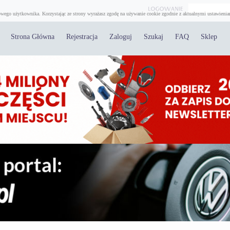
wego użytkownika. Korzystając ze strony wyrażasz zgodę na używanie cookie zgodnie z aktualnymi ustawienia
Strona Główna
Rejestracja
Zaloguj
Szukaj
FAQ
Sklep