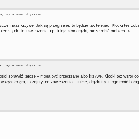
4] Przy hamowaniu drży całe auto
arcze masz krzywe. Jak są przegrzane, to będzie tak telepać. Klocki też zoba
lce są ok, to zawieszenie, np. tuleje albo drążki, może robić problem
:<
4] Przy hamowaniu drży całe auto
ności sprawdź tarcze – mogą być przegrzane albo krzywe. Klocki też warto oba
wszystko gra, to zajrzyj do zawieszenia – tuleje, drążki itp. mogą robić bała