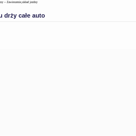
zny
»
Zawieszenie,układ jezdny
 drży całe auto