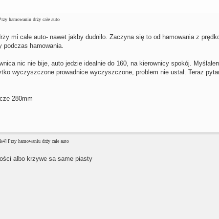
rzy hamowaniu drży całe auto
ży mi całe auto- nawet jakby dudniło. Zaczyna się to od hamowania z prędk
cy podczas hamowania.
wnica nic nie bije, auto jedzie idealnie do 160, na kierownicy spokój. Myślał
ytko wyczyszczone prowadnice wyczyszczone, problem nie ustał. Teraz pyta
arcze 280mm
k4] Przy hamowaniu drży całe auto
ości albo krzywe sa same piasty