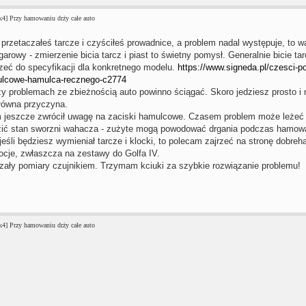
4] Przy hamowaniu drży całe auto
 przetaczałeś tarcze i czyściłeś prowadnice, a problem nadal występuje, to w
garowy - zmierzenie bicia tarcz i piast to świetny pomysł. Generalnie bicie t
zeć do specyfikacji dla konkretnego modelu.
https://www.signeda.pl/czesci-
ulcowe-hamulca-recznego-c2774
y problemach ze zbieżnością auto powinno ściągać. Skoro jedziesz prosto i n
łówna przyczyna.
 jeszcze zwrócił uwagę na zaciski hamulcowe. Czasem problem może leżeć 
zić stan sworzni wahacza - zużyte mogą powodować drgania podczas hamow
 jeśli będziesz wymieniał tarcze i klocki, to polecam zajrzeć na stronę dobre
ocje, zwłaszcza na zestawy do Golfa IV.
zały pomiary czujnikiem. Trzymam kciuki za szybkie rozwiązanie problemu!
4] Przy hamowaniu drży całe auto