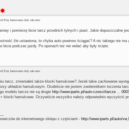
4] Przy hamowaniu drży całe auto
rowy i pomierzę bicie tarcz przednich tylnych i piast. Jakie dopuszczalne jest 
ieżność źle ustawiona, to chyba auto powinno ściągać? A nic takiego nie ma a
o bicia podczas jazdy. Po oponach też nie widać aby były ścięte.
4] Przy hamowaniu drży całe auto
iu tarcz, zmieniałeś także klocki hamulcowe? Jeżeli takie zachowanie wyst
 przy układzie hamulcowym. Osobiście nie jestem zwolennikiem toczenia t
o modelu tarcze nie są drogie
http://www.iparts.pl/auto-czesci/tarcze ... 000
+ klocki hamulcowe. Oczywiście wszystko należy odpowiednio wyczyścić pr
__
owiczów do internetowego sklepu z częściami -
http://www.iparts.pl/auto/vw,