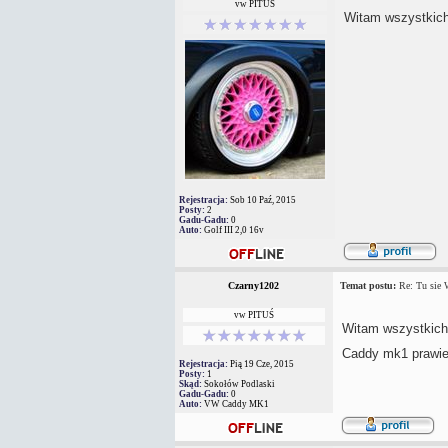
vw PITUŚ
Witam wszystkic
Rejestracja:
Sob 10 Paź, 2015
Posty:
2
Gadu-Gadu:
0
Auto:
Golf III 2,0 16v
Czarny1202
Temat postu:
Re: Tu sie
vw PITUŚ
Witam wszystkic
Caddy mk1 prawi
Rejestracja:
Pią 19 Cze, 2015
Posty:
1
Skąd:
Sokołów Podlaski
Gadu-Gadu:
0
Auto:
VW Caddy MK1