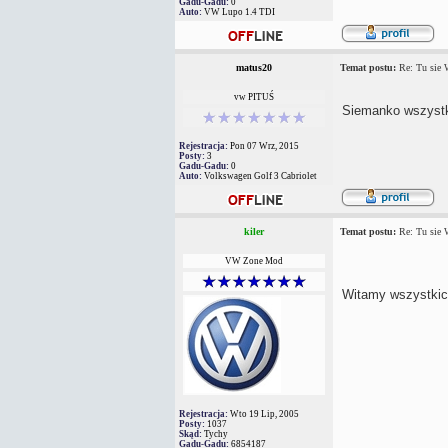
Gadu-Gadu:
0
Auto:
VW Lupo 1.4 TDI
matus20
Temat postu:
Re: Tu sie
vw PITUŚ
Siemanko wszyst
Rejestracja:
Pon 07 Wrz, 2015
Posty:
3
Gadu-Gadu:
0
Auto:
Volkswagen Golf 3 Cabriolet
kiler
Temat postu:
Re: Tu sie
VW Zone Mod
Witamy wszystki
Rejestracja:
Wto 19 Lip, 2005
Posty:
1037
Skąd:
Tychy
Gadu-Gadu:
6854187