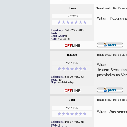
Autor
Wiadomość
chaczu
Temat postu:
Re: Tu sie
vw PITUŚ
Witam! Pozdrawia
Rejestracja:
Sob 22 Sie, 2015
Posty:
2
Gadu-Gadu:
0
Auto:
VW Passat
mataczo
Temat postu:
Re: Tu sie
vw PITUŚ
Witam!
Jestem Sebastian,
przesiadka na Ven
Rejestracja:
Sob 20 Wrz, 2008
Posty:
10
Skąd:
grodzisk wlkp.
Bater
Temat postu:
Re: Tu sie
vw PITUŚ
Witam Was serdec
Rejestracja:
Pon 07 Wrz, 2015
Posty:
8