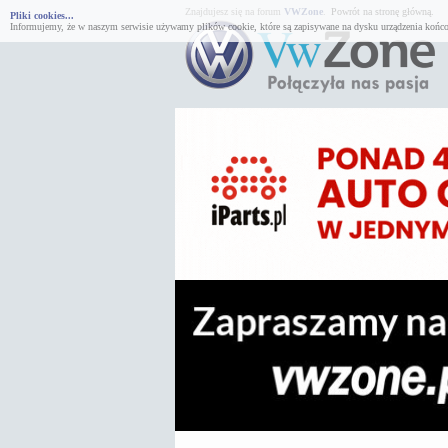
Znajdujesz się na forum
VWZone
.
Powrót na stronę główną.
Pliki cookies...
Informujemy, że w naszym serwisie używamy plików cookie, które są zapisywane na dysku urządzenia końco