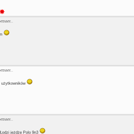
 WITAMY...
am
 WITAMY...
h użytkowników
 WITAMY...
Łodzi jeżdżę Polo 9n3