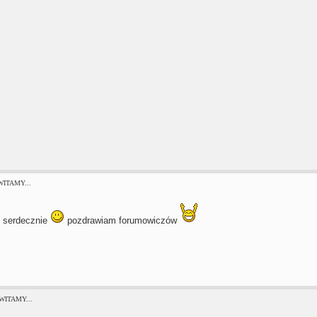
 WITAMY...
 serdecznie
pozdrawiam forumowiczów
 WITAMY...