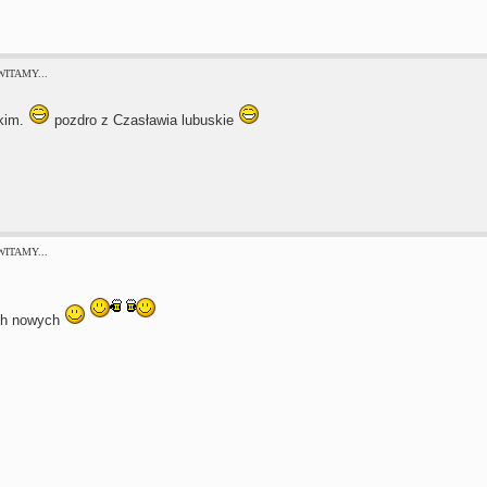
 WITAMY...
kim.
pozdro z Czasławia lubuskie
 WITAMY...
ch nowych