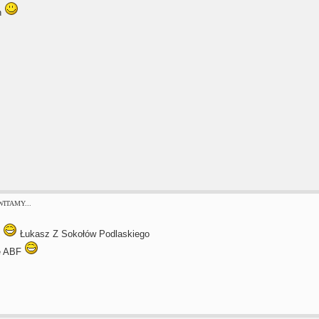
h
 WITAMY...
h
Łukasz Z Sokołów Podlaskiego
e ABF