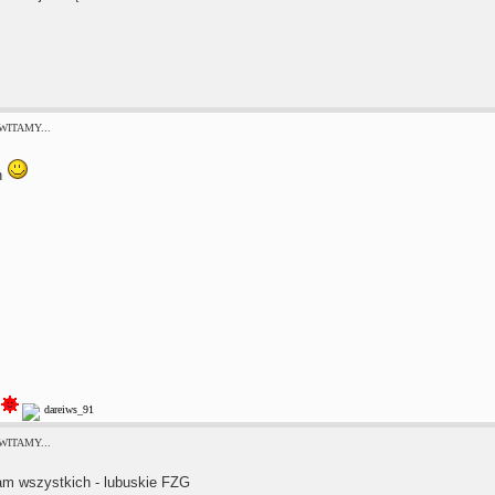
 WITAMY...
h
 WITAMY...
am wszystkich - lubuskie FZG