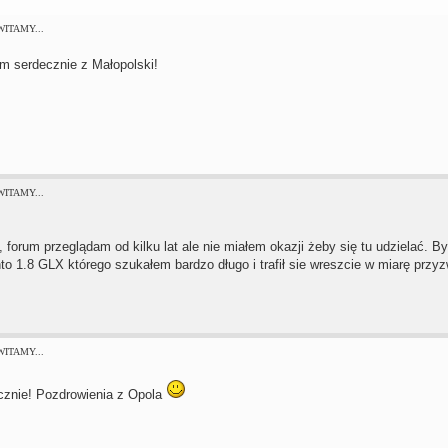
 WITAMY...
m serdecznie z Małopolski!
 WITAMY...
 forum przeglądam od kilku lat ale nie miałem okazji żeby się tu udzielać. B
to 1.8 GLX którego szukałem bardzo długo i trafił sie wreszcie w miarę prz
 WITAMY...
znie! Pozdrowienia z Opola