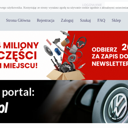
wego użytkownika. Korzystając ze strony wyrażasz zgodę na używanie cookie zgodnie z aktualnymi ustawienia
Strona Główna
Rejestracja
Zaloguj
Szukaj
FAQ
Sklep