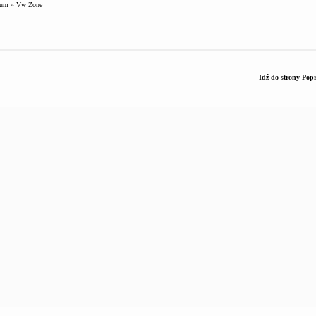
rum
»
Vw Zone
Idź do strony
Popr