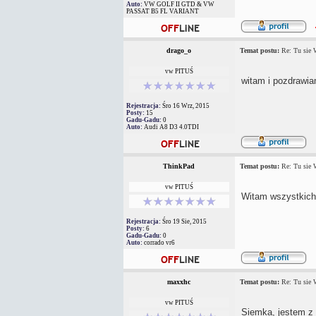
Auto:
VW GOLF II GTD & VW
PASSAT B5 FL VARIANT
drago_o
Temat postu:
Re: Tu sie
vw PITUŚ
witam i pozdrawi
Rejestracja:
Śro 16 Wrz, 2015
Posty:
15
Gadu-Gadu:
0
Auto:
Audi A8 D3 4.0TDI
ThinkPad
Temat postu:
Re: Tu sie
vw PITUŚ
Witam wszystkic
Rejestracja:
Śro 19 Sie, 2015
Posty:
6
Gadu-Gadu:
0
Auto:
corrado vr6
maxxhc
Temat postu:
Re: Tu sie
vw PITUŚ
Siemka, jestem z 