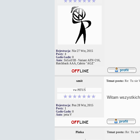
Rejestracja:
Nie 27 Wrz, 2015
Posty:
4
Gadu-Gadu:
0
Auto:
3xGolf III - Variant AFN+216,
Hatchback AAA, Cabrio "AGZ"
sznit
Temat postu:
Re: Tu sie
vw PITUŚ
Witam wszystkich
Rejestracja:
Pon 28 Wrz, 2015
Posty:
1
Gadu-Gadu:
0
Auto:
jetta V
Pinka
Temat postu:
Re: Tu sie