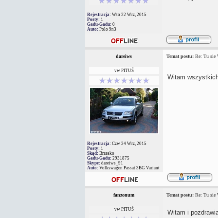
Rejestracja:
Wto 22 Wrz, 2015
Posty:
1
Gadu-Gadu:
0
Auto:
Polo 9n3
dareiws
Temat postu:
Re: Tu sie
vw PITUŚ
Witam wszystkic
Rejestracja:
Czw 24 Wrz, 2015
Posty:
1
Skąd:
Brzesko
Gadu-Gadu:
2931875
Skype:
dareiws_91
Auto:
Volkswagen Passat 3BG Variant
fanzonum
Temat postu:
Re: Tu sie
vw PITUŚ
Witam i pozdrawi