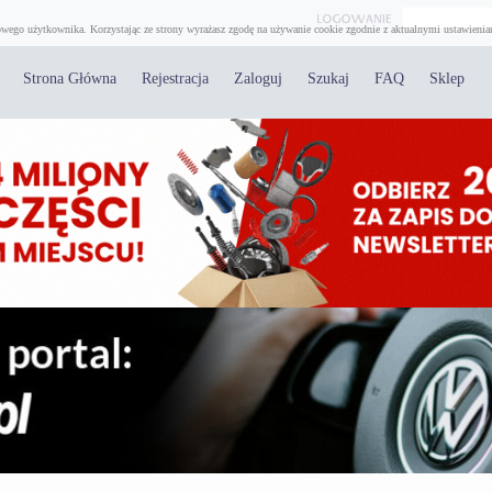
wego użytkownika. Korzystając ze strony wyrażasz zgodę na używanie cookie zgodnie z aktualnymi ustawienia
Strona Główna
Rejestracja
Zaloguj
Szukaj
FAQ
Sklep