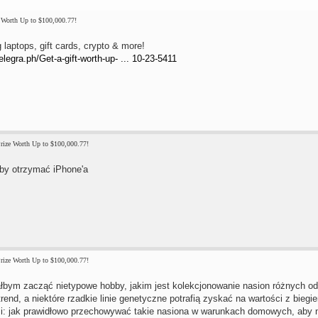
 Worth Up to $100,000.77!
laptops, gift cards, crypto & more!
telegra.ph/Get-a-gift-worth-up- ... 10-23-5411
rize Worth Up to $100,000.77!
by otrzymać iPhone'a
rize Worth Up to $100,000.77!
ałbym zacząć nietypowe hobby, jakim jest kolekcjonowanie nasion różnych o
rend, a niektóre rzadkie linie genetyczne potrafią zyskać na wartości z biegi
i: jak prawidłowo przechowywać takie nasiona w warunkach domowych, aby nie