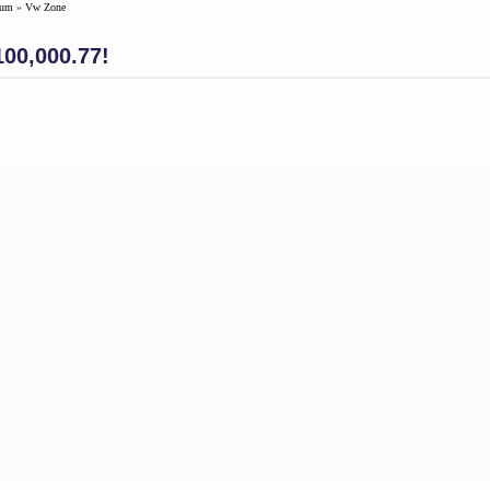
rum
»
Vw Zone
100,000.77!