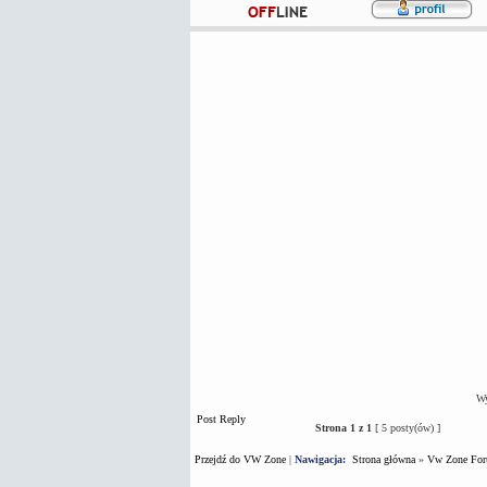
Wy
Post Reply
Strona
1
z
1
[ 5 posty(ów) ]
Przejdź do VW Zone
|
Nawigacja:
Strona główna
»
Vw Zone Fo