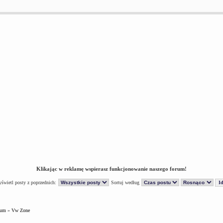
Klikając w reklamę wspierasz funkcjonowanie naszego forum!
świetl posty z poprzednich:
Sortuj według
rum
»
Vw Zone