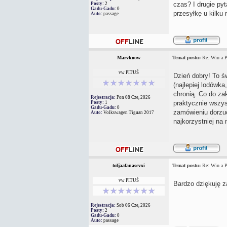
czas? I drugie pyt
Posty:
2
Gadu-Gadu:
0
przesyłkę u kilku
Auto:
passage
Marvkoow
Temat postu:
Re: Win a P
vw PITUŚ
Dzień dobry! To św
(najlepiej lodówka
chronią. Co do za
Rejestracja:
Pon 08 Cze, 2026
praktycznie wszys
Posty:
1
Gadu-Gadu:
0
zamówieniu dorzuc
Auto:
Volkswagen Tiguan 2017
najkorzystniej na
toljaafanasevxi
Temat postu:
Re: Win a P
vw PITUŚ
Bardzo dziękuję z
Rejestracja:
Sob 06 Cze, 2026
Posty:
2
Gadu-Gadu:
0
Auto:
passage