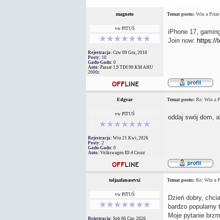
Autor
Wiadomość
magneto
Temat postu:
Win a Prize
vw PITUŚ
iPhone 17, gaming 
Join now:
https://
Rejestracja:
Czw 09 Gru, 2010
Posty:
10
Gadu-Gadu:
0
Auto:
Passat 1,9 TDI 90 KM AHU
2000r.
Edgvar
Temat postu:
Re: Win a P
vw PITUŚ
oddaj swój dom, a
Rejestracja:
Wto 21 Kwi, 2026
Posty:
2
Gadu-Gadu:
0
Auto:
Volkswagen ID.4 Crozz
toljaafanasevxi
Temat postu:
Re: Win a P
vw PITUŚ
Dzień dobry, chci
bardzo popularny t
Moje pytanie brzm
Rejestracja:
Sob 06 Cze, 2026