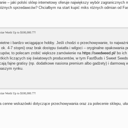
anie – jaki polski sklep internetowy oferuje największy wybór zagranicznych
 różnych sprzedawców? Chciałbym na start kupić miks różnych odmian od Fa
rize Worth Up to $100,000.77!
ietne i bardzo wciągające hobby. Jeśli chodzi o przechowywanie, to najważnie
, ok. 4-7 stopni) oraz brak dostępu światła i wilgoci – oryginalne opakowani
kupów, to polecam zrobić większe zamówienie na
https://seedweed.pl/
bo ich 
tkich liczących się światowych producentów, w tym FastBuds i Sweet Seeds
ają fajne gratisy (np. dodatkowe nasiona premium albo gadżety) i darmową w
 naszym rynku.
rize Worth Up to $100,000.77!
a cenne wskazówki dotyczące przechowywania oraz za polecenie sklepu, ułat