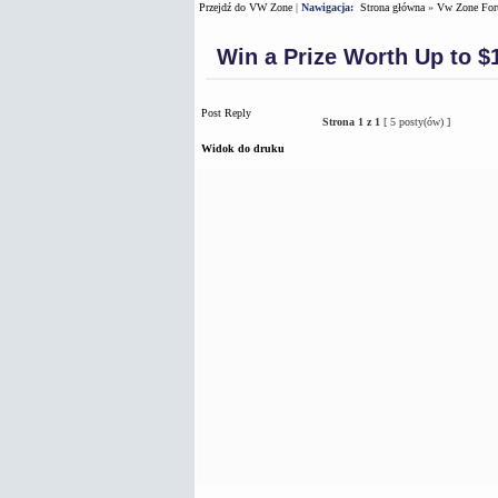
Przejdź do VW Zone
|
Nawigacja:
Strona główna
»
Vw Zone Fo
Win a Prize Worth Up to $
Post Reply
Strona
1
z
1
[ 5 posty(ów) ]
Widok do druku