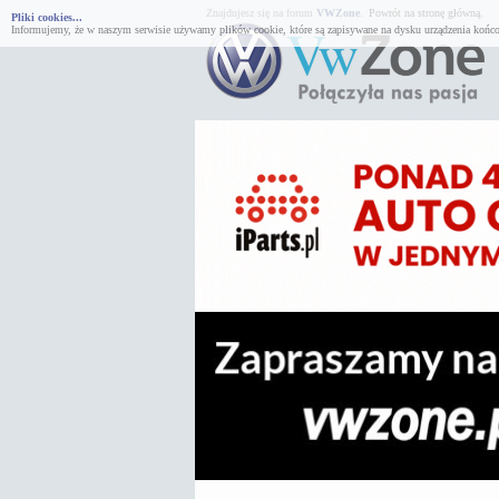
Znajdujesz się na forum
VWZone
.
Powrót na stronę główną.
Pliki cookies...
Informujemy, że w naszym serwisie używamy plików cookie, które są zapisywane na dysku urządzenia końco