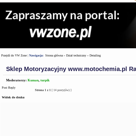
Przejdź do VW Zone
|
Nawigacja:
Strona główna
»
Dział techniczny
»
Detailing
Sklep Motoryzacyjny www.motochemia.pl R
Moderatorzy:
Kuman
,
turpik
Post Reply
Strona
1
z
1
[ 14 posty(ów) ]
Widok do druku