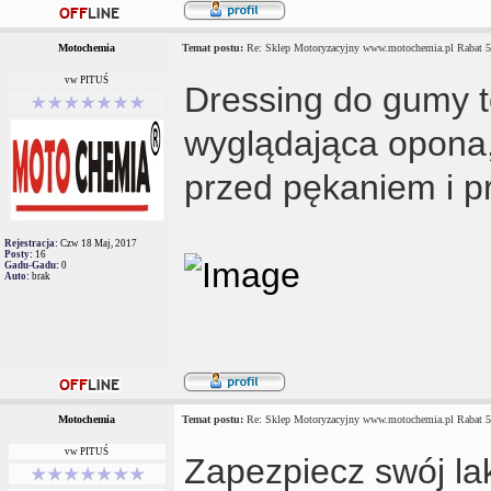
Motochemia
Temat postu:
Re: Sklep Motoryzacyjny www.motochemia.pl Rabat 
vw PITUŚ
Dressing do gumy to
wyglądająca opona,
przed pękaniem i 
Rejestracja:
Czw 18 Maj, 2017
Posty:
16
Gadu-Gadu:
0
Auto:
brak
Motochemia
Temat postu:
Re: Sklep Motoryzacyjny www.motochemia.pl Rabat 
vw PITUŚ
Zapezpiecz swój la