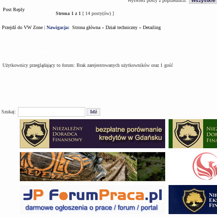
Wyświetl posty z poprzednich:
Post Reply
Strona
1
z
1
[ 14 posty(ów) ]
Przejdź do VW Zone
|
Nawigacja:
Strona główna
»
Dział techniczny
»
Detailing
Kto jest na forum
Użytkownicy przeglądający to forum: Brak zarejestrowanych użytkowników oraz 1 gość
Szukaj: