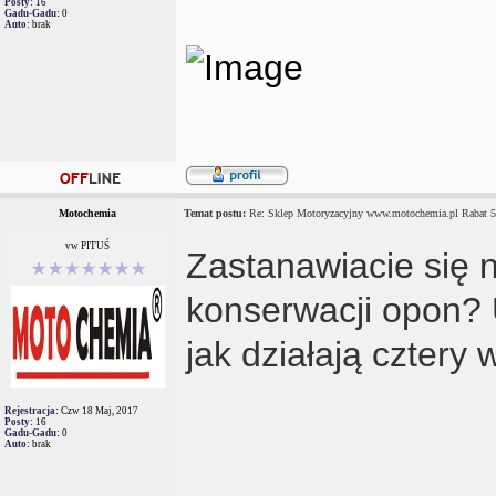
Posty:
16
Gadu-Gadu:
0
Auto:
brak
Motochemia
Temat postu:
Re: Sklep Motoryzacyjny www.motochemia.pl Rabat 
vw PITUŚ
Zastanawiacie się
konserwacji opon?
jak działają cztery
Rejestracja:
Czw 18 Maj, 2017
Posty:
16
Gadu-Gadu:
0
Auto:
brak