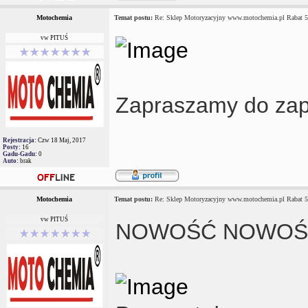
Motochemia
Temat postu:
Re: Sklep Motoryzacyjny www.motochemia.pl Rabat 
vw PITUŚ
Zapraszamy do zap
Rejestracja:
Czw 18 Maj, 2017
Posty:
16
Gadu-Gadu:
0
Auto:
brak
Motochemia
Temat postu:
Re: Sklep Motoryzacyjny www.motochemia.pl Rabat 
vw PITUŚ
NOWOŚĆ NOWOŚ