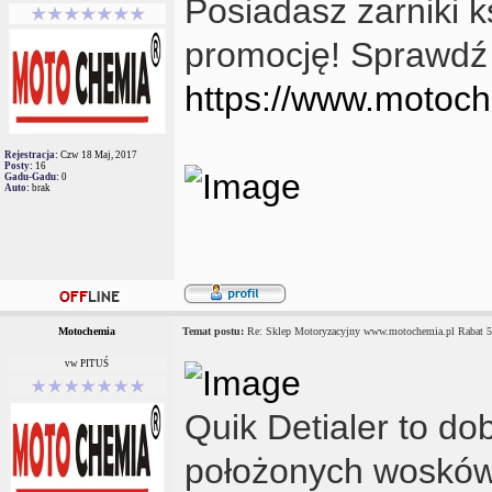
Posiadasz żarniki 
promocję! Sprawdź
https://www.motoch
Rejestracja:
Czw 18 Maj, 2017
Posty:
16
Gadu-Gadu:
0
Auto:
brak
Motochemia
Temat postu:
Re: Sklep Motoryzacyjny www.motochemia.pl Rabat 
vw PITUŚ
Quik Detialer to do
położonych wosków,