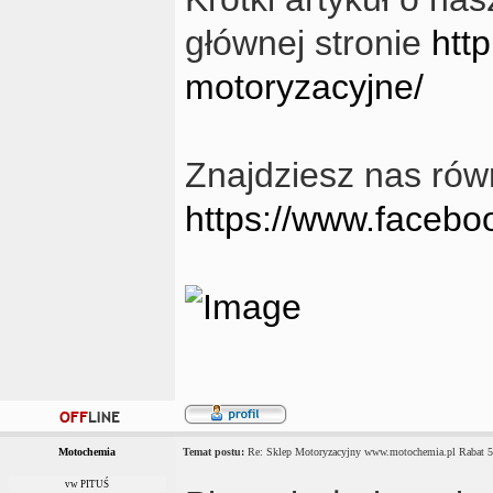
głównej stronie
htt
motoryzacyjne/
Znajdziesz nas rów
https://www.faceb
Motochemia
Temat postu:
Re: Sklep Motoryzacyjny www.motochemia.pl Rabat 
vw PITUŚ