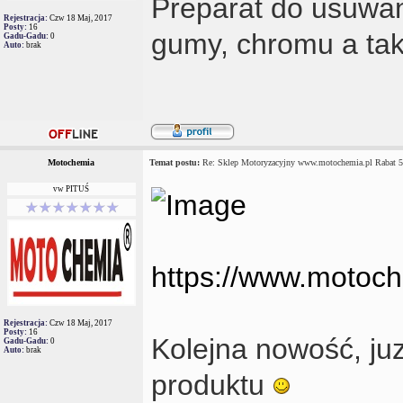
Preparat do usuwan
Rejestracja:
Czw 18 Maj, 2017
Posty:
16
gumy, chromu a tak
Gadu-Gadu:
0
Auto:
brak
Motochemia
Temat postu:
Re: Sklep Motoryzacyjny www.motochemia.pl Rabat 
vw PITUŚ
https://www.motoche
Rejestracja:
Czw 18 Maj, 2017
Posty:
16
Kolejna nowość, juz
Gadu-Gadu:
0
Auto:
brak
produktu