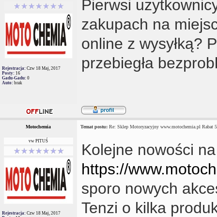
Pierwsi użytkownicy
zakupach na miejsc
online z wysyłką? 
przebiegła bezpro
Rejestracja:
Czw 18 Maj, 2017
Posty:
16
Gadu-Gadu:
0
Auto:
brak
Motochemia
Temat postu:
Re: Sklep Motoryzacyjny www.motochemia.pl Rabat 
vw PITUŚ
Kolejne nowości na
https://www.motoc
sporo nowych akces
Tenzi o kilka produ
Rejestracja:
Czw 18 Maj, 2017