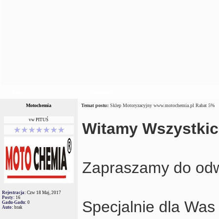
Autor
Wiadomość
Motochemia
Temat postu:
Sklep Motoryzacyjny www.motochemia.pl Rabat 5%
vw PITUŚ
Witamy Wszystki
Zapraszamy do odw
Rejestracja:
Czw 18 Maj, 2017
Posty:
16
Specjalnie dla Was
Gadu-Gadu:
0
Auto:
brak