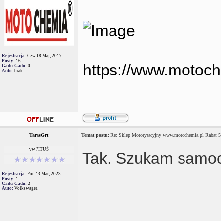
Rejestracja:
Czw 18 Maj, 2017
Posty:
16
https://www.motoch
Gadu-Gadu:
0
Auto:
brak
TarasGrt
Temat postu:
Re: Sklep Motoryzacyjny www.motochemia.pl Rabat 
vw PITUŚ
Tak. Szukam samoc
Rejestracja:
Pon 13 Mar, 2023
Posty:
1
Gadu-Gadu:
2
Auto:
Volkswagen