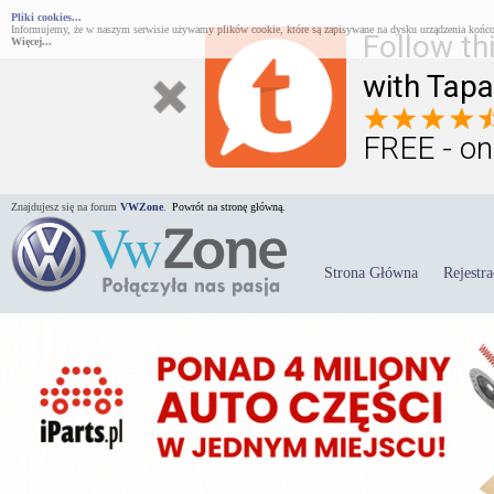
Pliki cookies...
Informujemy, że w naszym serwisie używamy plików cookie, które są zapisywane na dysku urządzenia końco
Follow th
Więcej...
with Tapa
FREE - on
Znajdujesz się na forum
VWZone
.
Powrót na stronę główną.
Strona Główna
Rejestra