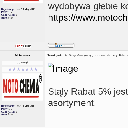
wydobywa głębie k
Rejestracja:
Czw 18 Maj, 2017
Posty:
16
https://www.motoch
Gadu-Gadu:
0
Auto:
brak
Motochemia
Temat postu:
Re: Sklep Motoryzacyjny www.motochemia.pl Rabat 
vw PITUŚ
Stąły Rabat 5% jest
asortyment!
Rejestracja:
Czw 18 Maj, 2017
Posty:
16
Gadu-Gadu:
0
Auto:
brak