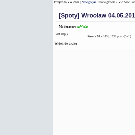
Przejdź do VW Zone
|
Nawigacja:
Strona główna
»
Vw Zone Fo
[Spoty] Wrocław 04.05.201
Moderator:
saVWas
Post Reply
Strona
99
z
103
[ 1533 posty(ów) ]
Widok do druku