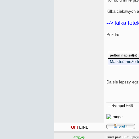
No no, u mnie prz
Kilka ciekawych au
--> kilka fot
Pozdro
pelton napisał(a):
Ma ktoś może fo
Da się lepszy egz
_______________
... Rympel 666 ...
drag_op
Temat postu:
Re: [Spoty]