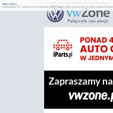
Znajdujesz się na forum
VWZone
.
Powrót na stronę główną.
Pliki cookies...
Informujemy, że w naszym serwisie używamy plików cookie, które są zapisywane na dysku urządzenia końco