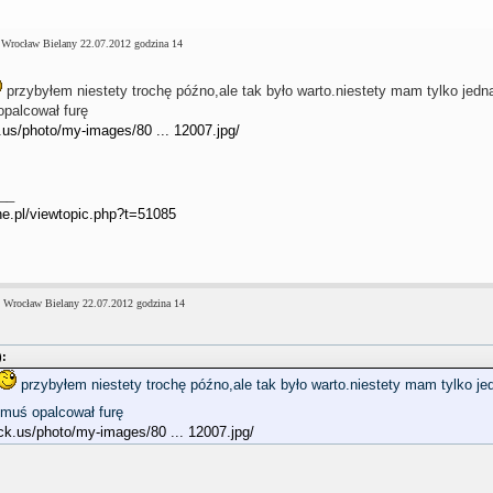
 Wrocław Bielany 22.07.2012 godzina 14
przybyłem niestety trochę późno,ale tak było warto.niestety mam tylko jed
opalcował furę
.us/photo/my-images/80 ... 12007.jpg/
__
ne.pl/viewtopic.php?t=51085
 Wrocław Bielany 22.07.2012 godzina 14
):
przybyłem niestety trochę późno,ale tak było warto.niestety mam tylko j
omuś opalcował furę
ck.us/photo/my-images/80 ... 12007.jpg/