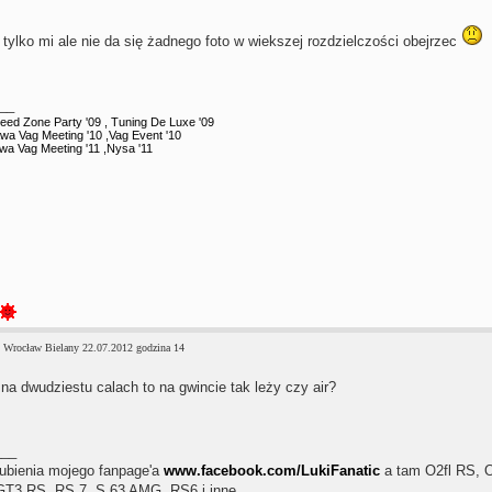
tylko mi ale nie da się żadnego foto w wiekszej rozdzielczości obejrzec
__
eed Zone Party '09 , Tuning De Luxe '09
awa Vag Meeting '10 ,Vag Event '10
awa Vag Meeting '11 ,Nysa '11
 Wrocław Bielany 22.07.2012 godzina 14
 na dwudziestu calach to na gwincie tak leży czy air?
___
ubienia mojego fanpage'a
www.facebook.com/LukiFanatic
a tam O2fl RS, 
T3 RS, RS 7, S 63 AMG, RS6 i inne