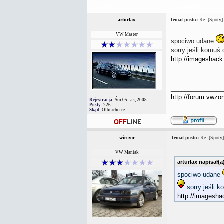
Autor
Wiadomość
arturlax
Temat postu:
Re: [Spoty]
VW Master
spociwo udane
sorry jeśli komuś 
http://imageshack
_______________
http://forum.vwzo
Rejestracja:
Śro 05 Lis, 2008
Posty:
226
Skąd:
Olbrachcice
wieczor
Temat postu:
Re: [Spoty]
VW Maniak
arturlax napisał(a
spociwo udane
sorry jeśli k
http://imagesha