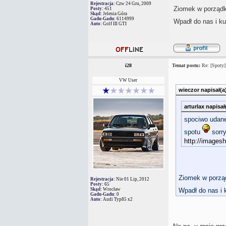
Rejestracja:
Czw 24 Gru, 2009
Ziomek w porząd
Posty:
451
Skąd:
Jelenia Góra
Gadu-Gadu:
6114999
Wpadł do nas i ku
Auto:
Golf III GTI
i28
Temat postu:
Re: [Spoty]
VW User
wieczor napisał(a
arturlax napisał
spociwo udan
spotu
sorry
http://images
Ziomek w porz
Rejestracja:
Nie 01 Lip, 2012
Posty:
65
Skąd:
Wrocław
Wpadł do nas i k
Gadu-Gadu:
0
Auto:
Audi Typ85 x2