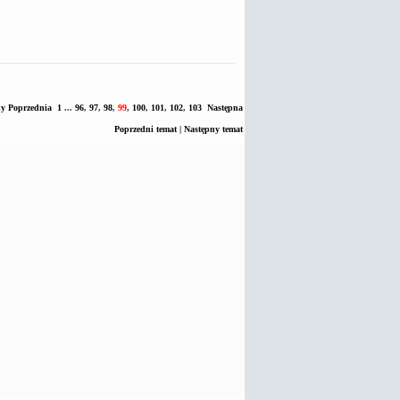
ny
Poprzednia
1
...
96
,
97
,
98
,
99
,
100
,
101
,
102
,
103
Następna
Poprzedni temat
|
Następny temat