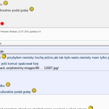
ku
lturalnie podał grabę
 Wrocław Bielany 22.07.2012 godzina 14
):
(a):
e
przybyłem niestety trochę późno,ale tak było warto.niestety mam tylko 
 jeśli komuś opalcował furę
hack.us/photo/my-images/80 ... 12007.jpg/
ądku
ulturalnie podał grabę