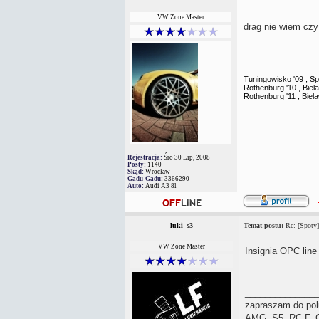
VW Zone Master
drag nie wiem czy 
_______________
Tuningowisko '09 , Sp
Rothenburg '10 , Biel
Rothenburg '11 , Biel
Rejestracja:
Śro 30 Lip, 2008
Posty:
1140
Skąd:
Wrocław
Gadu-Gadu:
3366290
Auto:
Audi A3 8l
luki_s3
Temat postu:
Re: [Spoty]
VW Zone Master
Insignia OPC line
______________
zapraszam do pol
AMG, S5, RC F, G