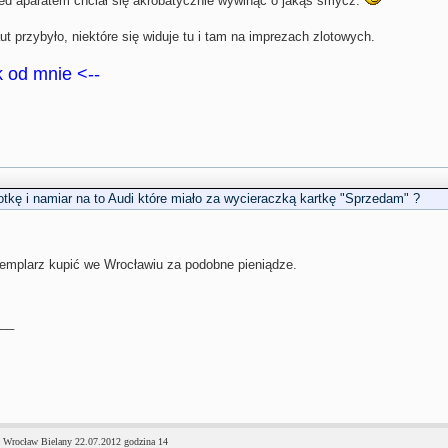
ed aparatem chciał się akrobatycznie wywinąć o jakąś smycz.
t przybyło, niektóre się widuje tu i tam na imprezach zlotowych.
ek od mnie <--
tkę i namiar na to Audi które miało za wycieraczką kartkę "Sprzedam" ?
emplarz kupić we Wrocławiu za podobne pieniądze.
__
 Wrocław Bielany 22.07.2012 godzina 14