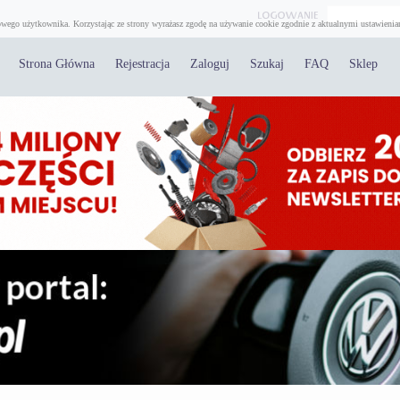
wego użytkownika. Korzystając ze strony wyrażasz zgodę na używanie cookie zgodnie z aktualnymi ustawienia
Strona Główna
Rejestracja
Zaloguj
Szukaj
FAQ
Sklep