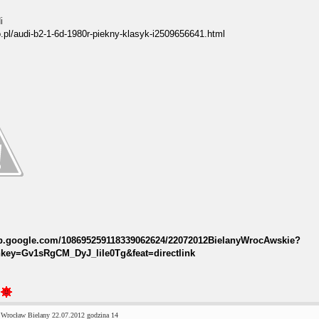
i
ro.pl/audi-b2-1-6d-1980r-piekny-klasyk-i2509656641.html
eb.google.com/108695259118339062624/22072012BielanyWrocAwskie?
key=Gv1sRgCM_DyJ_liIe0Tg&feat=directlink
 Wrocław Bielany 22.07.2012 godzina 14