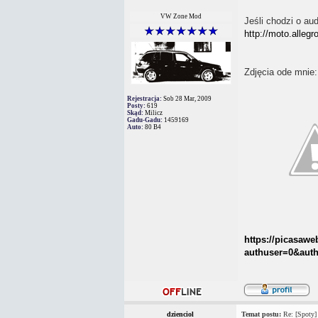
VW Zone Mod
Jeśli chodzi o aud
http://moto.alleg
Zdjęcia ode mnie:
Rejestracja:
Sob 28 Mar, 2009
Posty:
619
Skąd:
Milicz
Gadu-Gadu:
1459169
Auto:
80 B4
https://picasaw
authuser=0&auth
dzienciol
Temat postu:
Re: [Spoty]