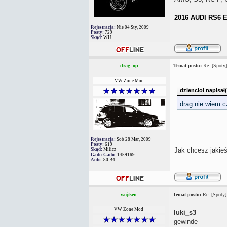
2016 AUDI RS6
Rejestracja:
Nie 04 Sty, 2009
Posty:
729
Skąd:
WU
drag_op
Temat postu:
Re: [Spoty]
VW Zone Mod
dzienciol napisał(
drag nie wiem c
Rejestracja:
Sob 28 Mar, 2009
Posty:
619
Jak chcesz jakieś
Skąd:
Milicz
Gadu-Gadu:
1459169
Auto:
80 B4
wojtsen
Temat postu:
Re: [Spoty]
VW Zone Mod
luki_s3
gewinde