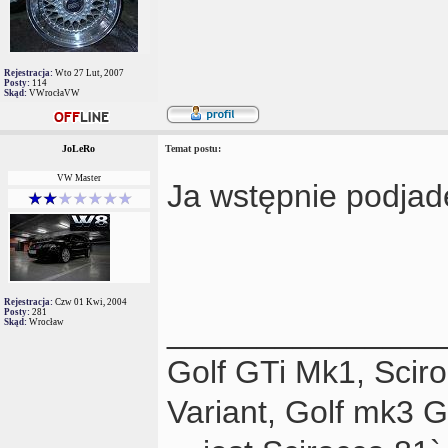
Rejestracja:
Wto 27 Lut, 2007
Posty:
114
Skąd:
VWrocłaVW
JoLeRo
Temat postu:
VW Master
Ja wstępnie podja
Rejestracja:
Czw 01 Kwi, 2004
Posty:
281
_______________
Skąd:
Wrocław
Golf GTi Mk1, Scir
Variant, Golf mk3 GT