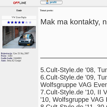
Emir
Temat postu:
VW Zone Papla
Mak ma kontakty, 
_______________
Rejestracja:
Czw 25 Sty, 2007
Posty:
1583
Gadu-Gadu:
2444001
Auto:
Jetta A2 Coupe
5.Cult-Style.de '08, T
6.Cult-Style.de '09, T
Wolfsgruppe VAG Even
7.Cult-Style.de '10, I
'10, Wolfsgruppe VAG 
8.Cult-Style.de '11, 3