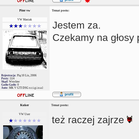
Piter vw
Temat postu:
VW Maniak
Jestem za.
Czekamy na głosy p
Rejestracja:
Pią 10 Lis, 2006
Posty:
554
Skąd:
Wrocław
Gadu-Gadu:
0
Auto:
MK V GTI DSG o.r.i.g.i.n.a.l
Kuker
Temat postu:
VW User
też raczej zajrze