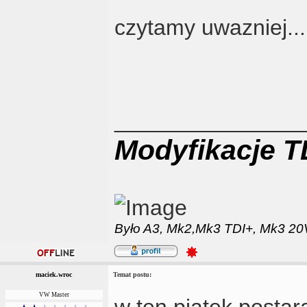
czytamy uwazniej...
_______________
Modyfikacje T
Było
A3,
Mk2,
Mk3 TDI+,
Mk3 20V
maciek.wroc
Temat postu:
VW Master
w ten piątek posta