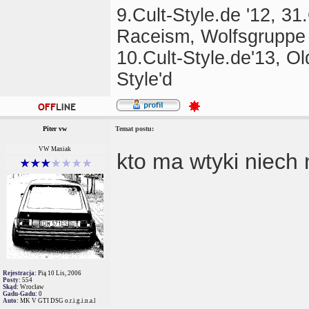
9.Cult-Style.de '12, 3
Raceism, Wolfsgruppe
10.Cult-Style.de'13, O
Style'd
Piter vw
Temat postu:
VW Maniak
kto ma wtyki niech
Rejestracja:
Pią 10 Lis, 2006
Posty:
554
Skąd:
Wrocław
Gadu-Gadu:
0
Auto:
MK V GTI DSG o.r.i.g.i.n.a.l