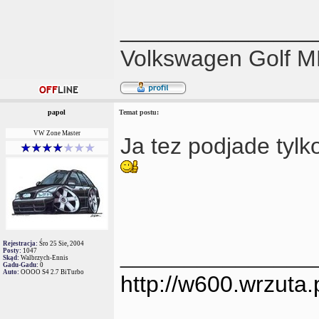
_______________
Volkswagen Golf M
papol
Temat postu:
VW Zone Master
Ja tez podjade tylk
Rejestracja:
Śro 25 Sie, 2004
_______________
Posty:
1047
Skąd:
Walbrzych-Ennis
Gadu-Gadu:
0
Auto:
OOOO S4 2.7 BiTurbo
http://w600.wrzuta