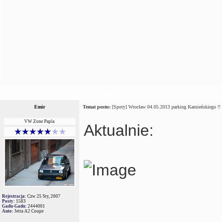
Autor
Wiadomość
Emir
Temat postu:
[Spoty] Wrocław 04.05.2013 parking Kamieńskiego !!
VW Zone Papla
Aktualnie:
Rejestracja:
Czw 25 Sty, 2007
Posty:
1583
Gadu-Gadu:
2444001
Auto:
Jetta A2 Coupe