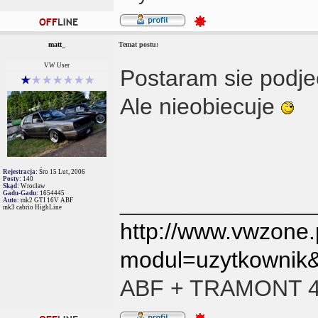
matt_
Temat postu:
VW User
Postaram sie podje
Ale nieobiecuje
Rejestracja:
Śro 15 Lut, 2006
Posty:
140
Skąd:
Wrocław
Gadu-Gadu:
1654445
_______________
Auto:
mk2 GTI 16V ABF
mk3 cabrio HighLine
http://www.vwzone.
modul=uzytkownik
ABF + TRAMONT 4 