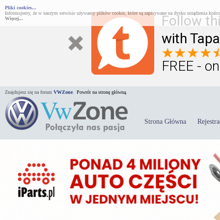
Pliki cookies...
Informujemy, że w naszym serwisie używamy plików cookie, które są zapisywane na dysku urządzenia końco
Follow th
Więcej...
with Tapa
FREE - on
Znajdujesz się na forum
VWZone
.
Powrót na stronę główną.
Strona Główna
Rejestra