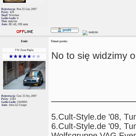
Rejestracja:
Pon 25 Cze, 2007
Posty:
420
Skąd:
Wrocław
Gadu-Gadu:
0
Tlen:
malytm
Auto:
8E cdl, 19E aum
Emir
Temat postu:
VW Zone Papla
No to się widzimy 
_______________
Rejestracja:
Czw 25 Sty, 2007
Posty:
1583
Gadu-Gadu:
2444001
Auto:
Jetta A2 Coupe
5.Cult-Style.de '08, T
6.Cult-Style.de '09, T
Wolfsgruppe VAG Even