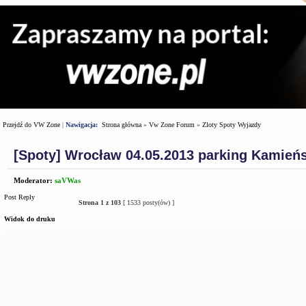
Przejdź do VW Zone
|
Nawigacja:
Strona główna
»
Vw Zone Forum
»
Zloty Spoty Wyjazdy
[Spoty] Wrocław 04.05.2013 parking Kamieńs
Moderator:
saVWas
Post Reply
Strona
1
z
103
[ 1533 posty(ów) ]
Widok do druku