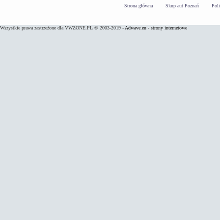
Strona główna
Skup aut Poznań
Pol
Wszystkie prawa zastrzeżone dla VWZONE.PL © 2003-2019 -
Adwave.eu - strony internetowe