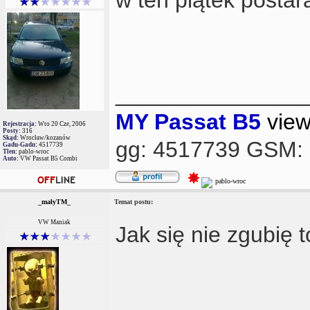
_______________
MY Passat B5
vie
Rejestracja:
Wto 20 Cze, 2006
Posty:
316
Skąd:
Wrocław/kozanów
gg: 4517739 GSM:
Gadu-Gadu:
4517739
Tlen:
pablo-wroc
Auto:
VW Passat B5 Combi
_małyTM_
Temat postu:
VW Maniak
Jak się nie zgubię t