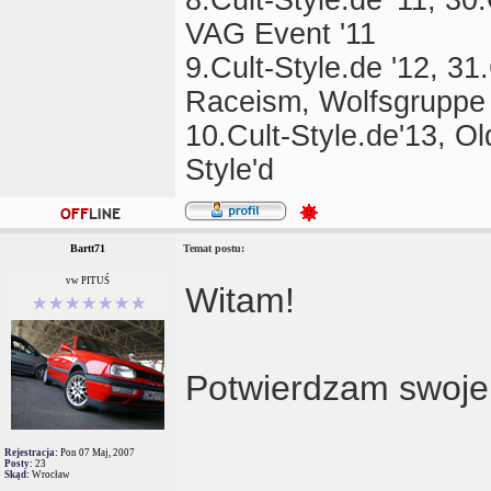
VAG Event '11
9.Cult-Style.de '12, 3
Raceism, Wolfsgruppe
10.Cult-Style.de'13, O
Style'd
Bartt71
Temat postu:
vw PITUŚ
Witam!
Potwierdzam swoje
Rejestracja:
Pon 07 Maj, 2007
Posty:
23
Skąd:
Wrocław