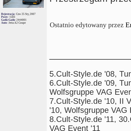
Rejestracja:
Czw 25 Sty, 2007
Posty:
1583
Gadu-Gadu:
2444001
Ostatnio edytowany przez
E
Auto:
Jetta A2 Coupe
_______________
5.Cult-Style.de '08, T
6.Cult-Style.de '09, T
Wolfsgruppe VAG Even
7.Cult-Style.de '10, I
'10, Wolfsgruppe VAG 
8.Cult-Style.de '11, 3
VAG Event '11