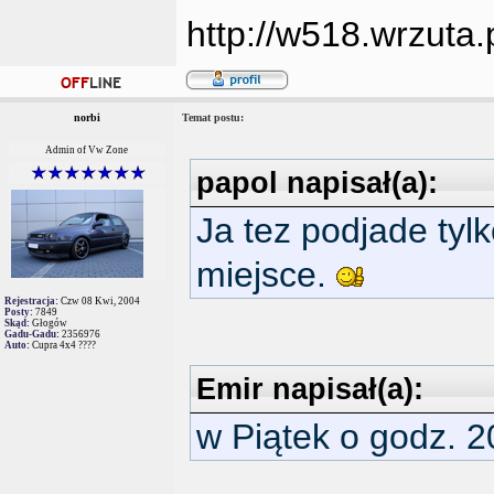
http://w518.wrzuta
norbi
Temat postu:
Admin of Vw Zone
papol napisał(a):
Ja tez podjade tylk
miejsce.
Rejestracja:
Czw 08 Kwi, 2004
Posty:
7849
Skąd:
Głogów
Gadu-Gadu:
2356976
Auto:
Cupra 4x4 ????
Emir napisał(a):
w Piątek o godz. 