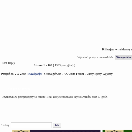
Klikając w reklamę 
Wyświetl posty z poprzednich:
Post Reply
Strona
1
z
103
[ 1533 posty(ów) ]
Przejdź do VW Zone
|
Nawigacja:
Strona główna
»
Vw Zone Forum
»
Zloty Spoty Wyjazdy
Kto jest na forum
Użytkownicy przeglądający to forum: Brak zarejestrowanych użytkowników oraz 17 gości
Szukaj: