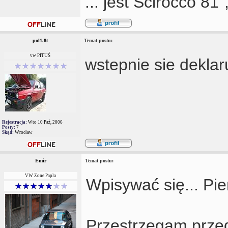
... jest Scirocco 81
pol1.8t
Temat postu:
vw PITUŚ
wstepnie sie deklar
Rejestracja:
Wto 10 Paź, 2006
Posty:
7
Skąd:
Wrocław
Emir
Temat postu:
VW Zone Papla
Wpisywać się... Pi
Przestrzegam przed 