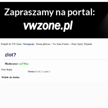
Przejdź do VW Zone
|
Nawigacja:
Strona główna
»
Vw Zone Forum
»
Zloty Spoty Wyjazdy
zlot?
Moderator:
saVWas
Post Reply
Strona
1
z
1
[ 1 post ]
Widok do druku