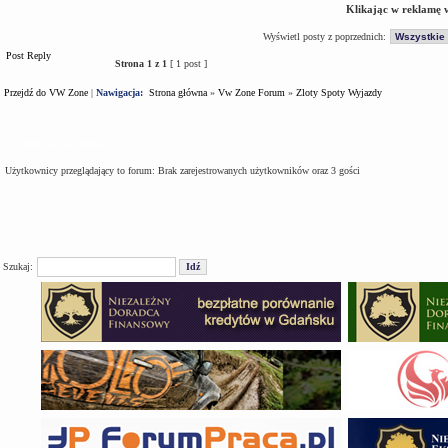
Klikając w reklamę 
Wyświetl posty z poprzednich:
Post Reply
Strona
1
z
1
[ 1 post ]
Przejdź do VW Zone
|
Nawigacja:
Strona główna
»
Vw Zone Forum
»
Zloty Spoty Wyjazdy
Kto jest na forum
Użytkownicy przeglądający to forum: Brak zarejestrowanych użytkowników oraz 3 gości
Szukaj: