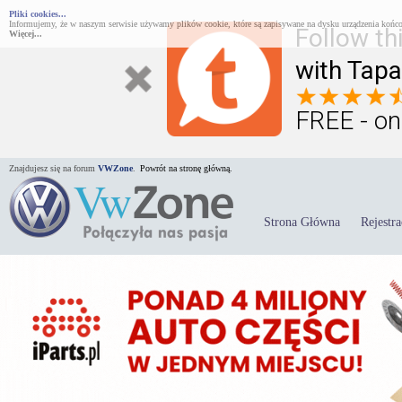
Pliki cookies...
Informujemy, że w naszym serwisie używamy plików cookie, które są zapisywane na dysku urządzenia końco
Follow th
Więcej...
with Tapa
FREE - on
Znajdujesz się na forum
VWZone
.
Powrót na stronę główną.
Strona Główna
Rejestra