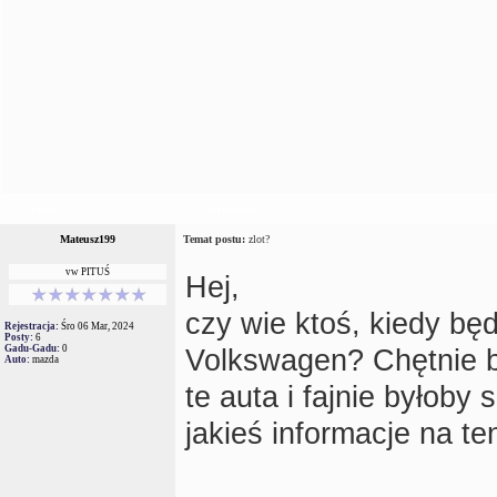
Autor
Wiadomość
Mateusz199
Temat postu:
zlot?
vw PITUŚ
Hej,
czy wie ktoś, kiedy bę
Rejestracja:
Śro 06 Mar, 2024
Posty:
6
Gadu-Gadu:
0
Volkswagen? Chętnie by
Auto:
mazda
te auta i fajnie byłoby
jakieś informacje na t