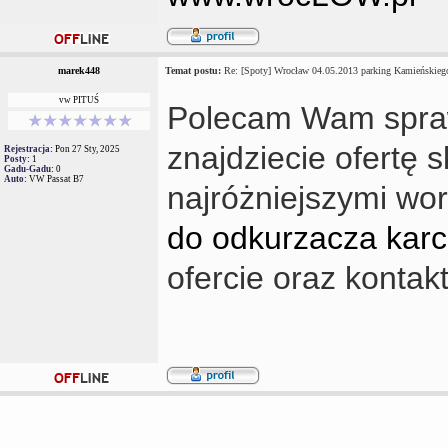
marek448
Temat postu:
Re: [Spoty] Wrocław 04.05.2013 parking Kamieńskiego
vw PITUŚ
Polecam Wam sprawd
znajdziecie ofertę
Rejestracja:
Pon 27 Sty, 2025
Posty:
1
Gadu-Gadu:
0
Auto:
VW Passat B7
najróżniejszymi wo
do odkurzacza karc
ofercie oraz kontakt