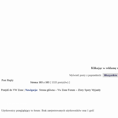
Klikając w reklamę 
Wyświetl posty z poprzednich:
Post Reply
Strona
103
z
103
[ 1533 posty(ów) ]
Przejdź do VW Zone
|
Nawigacja:
Strona główna
»
Vw Zone Forum
»
Zloty Spoty Wyjazdy
Kto jest na forum
Użytkownicy przeglądający to forum: Brak zarejestrowanych użytkowników oraz 1 gość