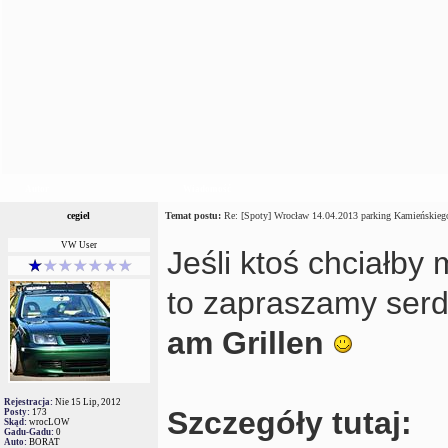
Autor
Wiadomość
cegiel
Temat postu:
Re: [Spoty] Wrocław 14.04.2013 parking Kamieńskiego
VW User
Jeśli ktoś chciałb
to zapraszamy serd
am Grillen
Rejestracja:
Nie 15 Lip, 2012
Szczegóły tutaj:
Posty:
173
Skąd:
wrocLOW
Gadu-Gadu:
0
Auto:
BORAT