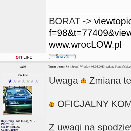
_______________
BORAT ->
viewtopi
f=98&t=77409&vie
www.wrocLOW.pl
cegiel
Temat postu:
Re: [Spoty] Wrocław 03.05.2013 parking Kamieńskiego
VW User
Uwaga
Zmiana t
OFICJALNY KO
Rejestracja:
Nie 15 Lip, 2012
Z uwagi na spodzie
Posty:
173
Skąd:
wrocLOW
Gadu-Gadu:
0