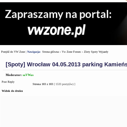
Przejdź do VW Zone
|
Nawigacja:
Strona główna
»
Vw Zone Forum
»
Zloty Spoty Wyjazdy
[Spoty] Wrocław 04.05.2013 parking Kamieńs
Moderator:
saVWas
Post Reply
Strona
103
z
103
[ 1533 posty(ów) ]
Widok do druku