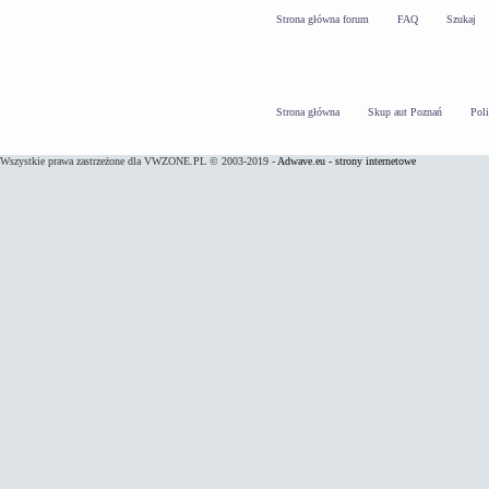
Strona główna forum
FAQ
Szukaj
Strona główna
Skup aut Poznań
Pol
Wszystkie prawa zastrzeżone dla VWZONE.PL © 2003-2019 -
Adwave.eu - strony internetowe