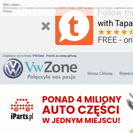
Pliki cookies...
Informujemy, że w naszym serwisie używamy plików cookie, które są zapisywane na dysku urządzenia końco
Follow th
Więcej...
with Tapa
FREE - on
Znajdujesz się na forum
VWZone
.
Powrót na stronę główną.
Strona Główna
Rejestra