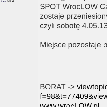
Auto:
BORAT
SPOT WrocLOW Czil
zostaje przeniesion
czyli sobotę 4.05.1
Miejsce pozostaje 
_______________
BORAT ->
viewtopi
f=98&t=77409&vie
www.wrocLOW.pl