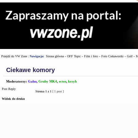
Przejdź do VW Zone
|
Nawigacja:
Strona główna
»
OFF Topic
»
Film i foto
»
Foto Ciekawostki
»
Golf
»
M
Ciekawe komory
Moderatorzy:
Galus
,
Gruby MK4
,
ector
,
krzyh
Post Reply
Strona
1
z
1
[ 1 post ]
Widok do druku