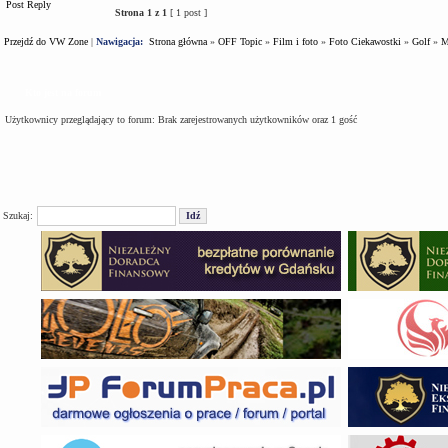
Post Reply
Strona
1
z
1
[ 1 post ]
Przejdź do VW Zone
|
Nawigacja:
Strona główna
»
OFF Topic
»
Film i foto
»
Foto Ciekawostki
»
Golf
»
M
Kto jest na forum
Użytkownicy przeglądający to forum: Brak zarejestrowanych użytkowników oraz 1 gość
Szukaj: