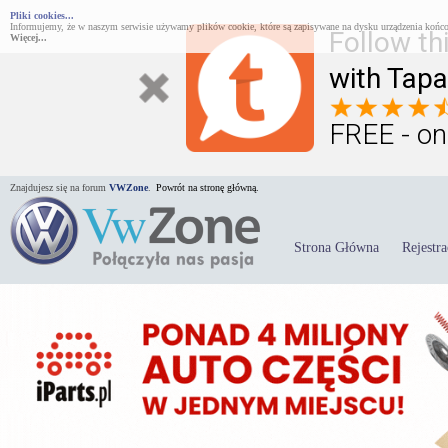
Pliki cookies...
Informujemy, że w naszym serwisie używamy plików cookie, które są zapisywane na dysku urządzenia końco
Follow th
Więcej...
with Tapa
FREE - on
Znajdujesz się na forum
VWZone
.
Powrót na stronę główną.
Strona Główna
Rejestra