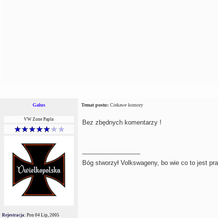
Autor
Wiadomość
Galus
Temat postu:
Ciekawe komory
VW Zone Papla
Bez zbędnych komentarzy !
_________________
Bóg stworzył Volkswageny, bo wie co to jest pr
Rejestracja:
Pon 04 Lip, 2005