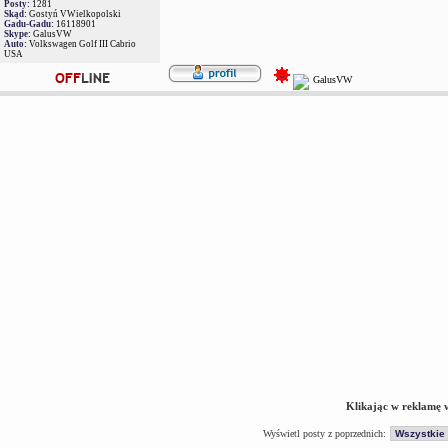
Posty:
1281
Skąd:
Gostyń VWielkopolski
Gadu-Gadu:
16118901
Skype:
GalusVW
Auto:
Volkswagen Golf III Cabrio
USA
Klikając w reklamę 
Wyświetl posty z poprzednich: