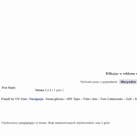
Klikając w reklamę 
Wyświetl posty z poprzednich:
Post Reply
Strona
1
z
1
[ 1 post ]
Przejdź do VW Zone
|
Nawigacja:
Strona główna
»
OFF Topic
»
Film i foto
»
Foto Ciekawostki
»
Golf
»
M
Kto jest na forum
Użytkownicy przeglądający to forum: Brak zarejestrowanych użytkowników oraz 2 gości