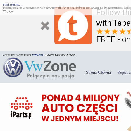
Pliki cookies...
Informujemy, że w naszym serwisie używamy plików cookie, które są zapisywane na dysku urządzenia końco
Follow th
Więcej...
with Tapa
FREE - on
Znajdujesz się na forum
VWZone
.
Powrót na stronę główną.
Strona Główna
Rejestra