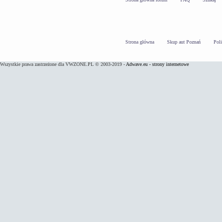
Strona główna
Skup aut Poznań
Pol
Wszystkie prawa zastrzeżone dla VWZONE.PL © 2003-2019 -
Adwave.eu - strony internetowe