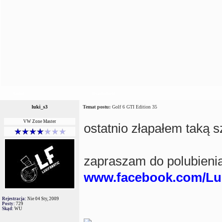
Autor
Wiadomość
luki_s3
Temat postu:
Golf 6 GTI Edition 35
VW Zone Master
ostatnio złapałem taką 
zapraszam do polubieni
www.facebook.com/Luk
Rejestracja:
Nie 04 Sty, 2009
Posty:
729
Skąd:
WU