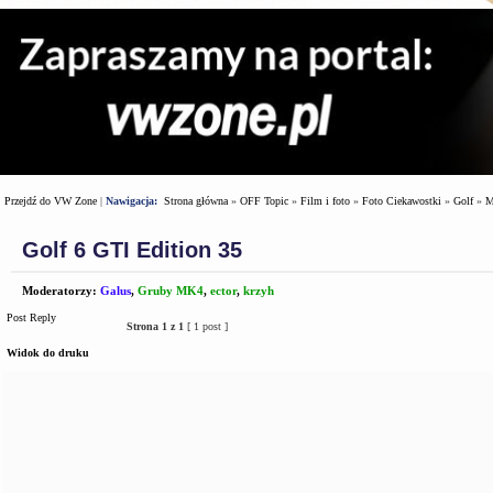
Przejdź do VW Zone
|
Nawigacja:
Strona główna
»
OFF Topic
»
Film i foto
»
Foto Ciekawostki
»
Golf
»
M
Golf 6 GTI Edition 35
Moderatorzy:
Galus
,
Gruby MK4
,
ector
,
krzyh
Post Reply
Strona
1
z
1
[ 1 post ]
Widok do druku