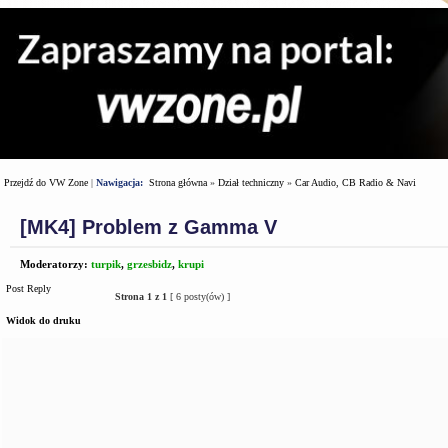
Przejdź do VW Zone
|
Nawigacja:
Strona główna
»
Dział techniczny
»
Car Audio, CB Radio & Navi
[MK4] Problem z Gamma V
Moderatorzy:
turpik
,
grzesbidz
,
krupi
Post Reply
Strona
1
z
1
[ 6 posty(ów) ]
Widok do druku