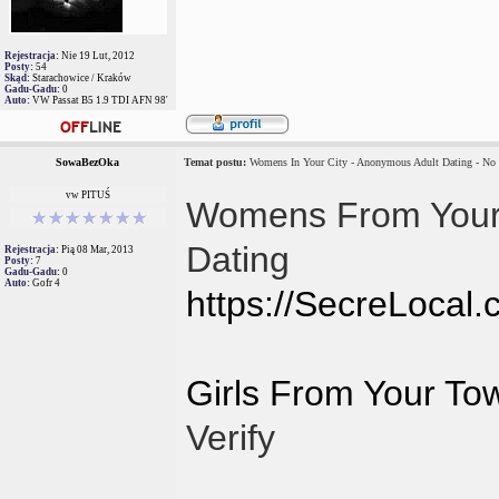
Rejestracja:
Nie 19 Lut, 2012
Posty:
54
Skąd:
Starachowice / Kraków
Gadu-Gadu:
0
Auto:
VW Passat B5 1.9 TDI AFN 98'
SowaBezOka
Temat postu:
Womens In Your City - Anonymous Adult Dating - No
vw PITUŚ
Womens From Your C
Dating
Rejestracja:
Pią 08 Mar, 2013
Posty:
7
Gadu-Gadu:
0
Auto:
Gofr 4
https://SecreLocal
Girls From Your To
Verify