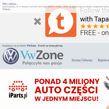
Pliki cookies...
Informujemy, że w naszym serwisie używamy plików cookie, które są zapisywane na dysku urządzenia końco
Follow th
Więcej...
with Tapa
FREE - on
Znajdujesz się na forum
VWZone
.
Powrót na stronę główną.
Strona Główna
Rejestra