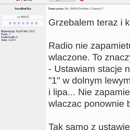
SowaBezOka
Temat postu:
Re: [MK4] Problem z Gamma V
vw PITUŚ
Grzebalem teraz i ko
Rejestracja:
Pią 08 Mar, 2013
Posty:
7
Gadu-Gadu:
0
Auto:
Gofr 4
Radio nie zapamiet
wlaczone. To znacz
- Ustawiam stacje n
"1" w dolnym lewym 
i lipa... Nie zapami
wlaczac ponownie by
Tak samo z ustawien