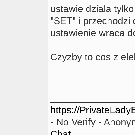
ustawie dziala tylk
"SET" i przechodzi 
ustawienie wraca do
Czyzby to cos z ele
_______________
https://PrivateLad
- No Verify - Anon
Chat