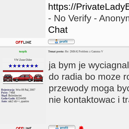
https://PrivateLad
- No Verify - Anon
Chat
turpik
Temat postu:
Re: [MK4] Problem z Gamma V
VW Zone Older
ja bym je wyciagnal 
do radia bo moze rob
przewody moga byc
Rejestracja:
Wto 09 Paź, 2007
Posty:
7468
Skąd:
Bolesławiec
nie kontaktowac i t
Gadu-Gadu:
8234490
Auto:
mk2 tdi++, quattro