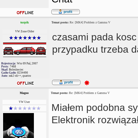
turpik
Temat postu:
Re: [MK4] Problem z Gamma V
VW Zone Older
czasami pada kosc 
przypadku trzeba d
Rejestracja:
Wto 09 Paź, 2007
Posty:
7468
Skąd:
Bolesławiec
Gadu-Gadu:
8234490
Auto:
mk2 tdi++, quattro
Magoo
Temat postu:
Re: [MK4] Problem z Gamma V
VW User
Miałem podobna sytu
Elektronik rozwiąza