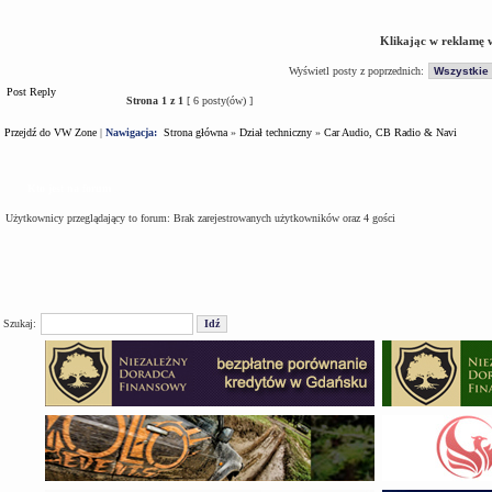
Klikając w reklamę 
Wyświetl posty z poprzednich:
Post Reply
Strona
1
z
1
[ 6 posty(ów) ]
Przejdź do VW Zone
|
Nawigacja:
Strona główna
»
Dział techniczny
»
Car Audio, CB Radio & Navi
Kto jest na forum
Użytkownicy przeglądający to forum: Brak zarejestrowanych użytkowników oraz 4 gości
Szukaj: