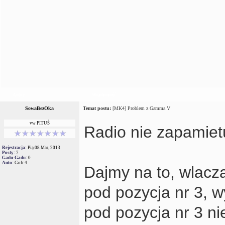
Autor
Wiadomość
SowaBezOka
Temat postu:
[MK4] Problem z Gamma V
vw PITUŚ
Radio nie zapamiet
Rejestracja:
Pią 08 Mar, 2013
Posty:
7
Gadu-Gadu:
0
Auto:
Gofr 4
Dajmy na to, wlacza
pod pozycja nr 3, 
pod pozycja nr 3 nie