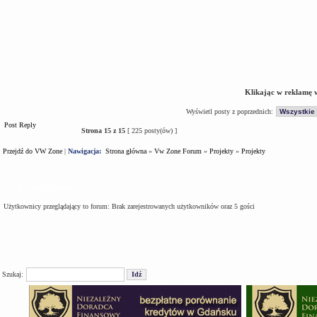
Klikając w reklamę 
Wyświetl posty z poprzednich:
Post Reply
Strona
15
z
15
[ 225 posty(ów) ]
Przejdź do VW Zone
|
Nawigacja:
Strona główna
»
Vw Zone Forum
»
Projekty
»
Projekty
Kto jest na forum
Użytkownicy przeglądający to forum: Brak zarejestrowanych użytkowników oraz 5 gości
Szukaj: