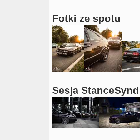
Fotki ze spotu
Sesja StanceSynd