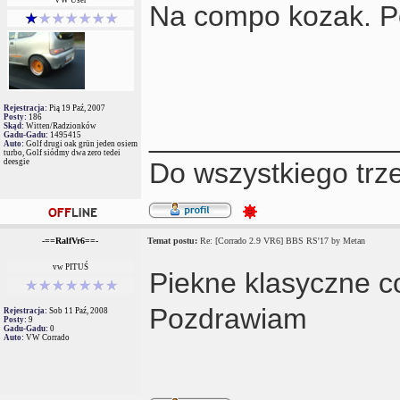
Na compo kozak. Po
Rejestracja:
Pią 19 Paź, 2007
Posty:
186
Skąd:
Witten/Radzionków
_______________
Gadu-Gadu:
1495415
Auto:
Golf drugi oak grün jeden osiem
turbo, Golf siódmy dwa zero tedei
deesgie
Do wszystkiego trze
-==RalfVr6==-
Temat postu:
Re: [Corrado 2.9 VR6] BBS RS'17 by Metan
vw PITUŚ
Piekne klasyczne co
Pozdrawiam
Rejestracja:
Sob 11 Paź, 2008
Posty:
9
Gadu-Gadu:
0
Auto:
VW Corrado