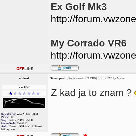
Ex Golf Mk3
http://forum.vwzon
My Corrado VR6
http://forum.vwzon
adikrot
Temat postu:
Re: [Corrado 2.9 VR6] BBS RS'17 by Metan
VW User
Z kad ja to znam ?
Rejestracja:
Wto 23 Gru, 2008
Posty:
58
Skąd:
Bytów POMORSKIE
Gadu-Gadu:
6546069
Auto:
Corrado G60 -> VR6 , Passat
G60 syncro