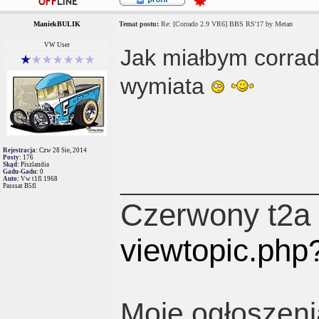
ManiekBULIK
Temat postu:
Re: [Corrado 2.9 VR6] BBS RS'17 by Metan
VW User
Jak miałbym corra
wymiata
Rejestracja:
Czw 28 Sie, 2014
Posty:
176
Skąd:
Piszlandia
Gadu-Gadu:
0
_______________
Auto:
Vw t1fl 1968
Passsat B5fl
Czerwony t2a
viewtopic.ph
Moje ogłoszeni