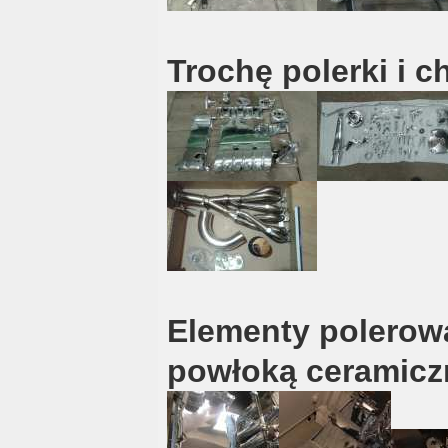
Trochę polerki i 
Elementy polerowa
powłoką ceramic