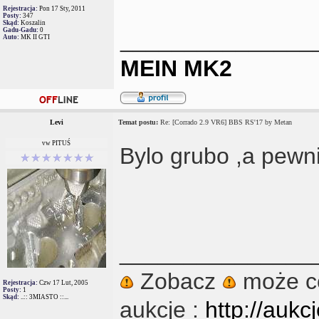
Rejestracja:
Pon 17 Sty, 2011
Posty:
347
Skąd:
Koszalin
Gadu-Gadu:
0
_______________
Auto:
MK II GTI
MEIN MK2
Levi
Temat postu:
Re: [Corrado 2.9 VR6] BBS RS'17 by Metan
vw PITUŚ
Bylo grubo ,a pewni
_______________
Zobacz
może co
Rejestracja:
Czw 17 Lut, 2005
Posty:
1
Skąd:
..:: 3MIASTO ::...
aukcje :
http://aukc