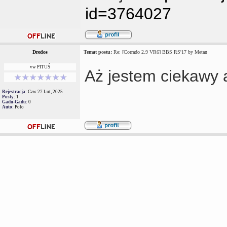
id=3764027
Dredos
Temat postu:
Re: [Corrado 2.9 VR6] BBS RS'17 by Metan
vw PITUŚ
Aż jestem ciekawy a
Rejestracja:
Czw 27 Lut, 2025
Posty:
1
Gadu-Gadu:
0
Auto:
Polo