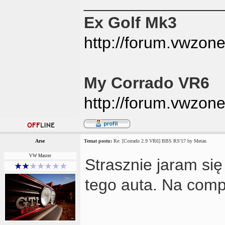
_______________
Ex Golf Mk3
http://forum.vwzon
My Corrado VR6
http://forum.vwzon
Arse
Temat postu:
Re: [Corrado 2.9 VR6] BBS RS'17 by Metan
VW Master
Strasznie jaram si
tego auta. Na comp