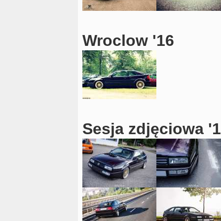
Wroclow '16
Sesja zdjęciowa '