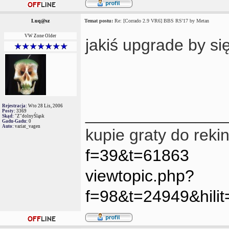
Luq@sz
Temat postu:
Re: [Corrado 2.9 VR6] BBS RS'17 by Metan
VW Zone Older
jakiś upgrade by si
Rejestracja:
Wto 28 Lis, 2006
_______________
Posty:
3369
Skąd:
"Z"dolnyŚląsk
Gadu-Gadu:
0
Auto:
variat_vagen
kupie graty do reki
f=39&t=61863
viewtopic.php?
f=98&t=24949&hil