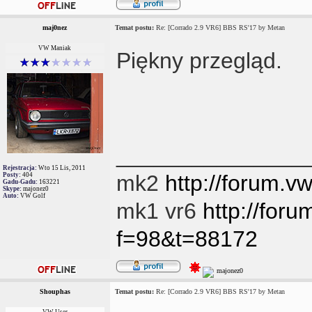
maj0nez
Temat postu:
Re: [Corrado 2.9 VR6] BBS RS'17 by Metan
VW Maniak
Piękny przegląd.
_______________
Rejestracja:
Wto 15 Lis, 2011
mk2
http://forum.
Posty:
404
Gadu-Gadu:
163221
Skype:
majonez0
Auto:
VW Golf
mk1 vr6
http://for
f=98&t=88172
Shouphas
Temat postu:
Re: [Corrado 2.9 VR6] BBS RS'17 by Metan
VW User