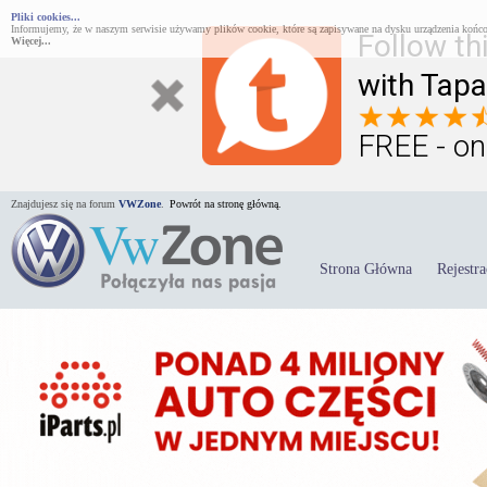
Pliki cookies...
Informujemy, że w naszym serwisie używamy plików cookie, które są zapisywane na dysku urządzenia końco
Follow th
Więcej...
with Tapa
FREE - on
Znajdujesz się na forum
VWZone
.
Powrót na stronę główną.
Strona Główna
Rejestra