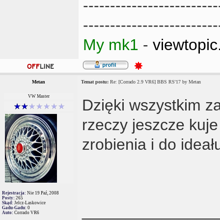
-------------------------
-------------------------
My mk1
-
viewtopi
Metan
Temat postu:
Re: [Corrado 2.9 VR6] BBS RS'17 by Metan
VW Master
Dzięki wszystkim z
rzeczy jeszcze kuje
zrobienia i do idea
Rejestracja:
Nie 19 Paź, 2008
Posty:
265
Skąd:
Jelcz-Laskowice
_______________
Gadu-Gadu:
0
Auto:
Corrado VR6