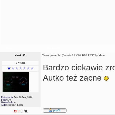
Autor
Wiadomość
darekr35
Temat postu:
Re: [Corrado 2.9 VR6] BBS RS'17 by Metan
VW User
Bardzo ciekawie z
Autko też zacne
Rejestracja:
Wto 16 Wrz, 2014
Posty:
70
Gadu-Gadu:
0
Auto:
golf mk4 1,9tdi