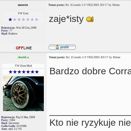
moorcin
Temat postu:
Re: [Corrado 2.9 VR6] BBS RS'17 by Metan
VW User
zaje*isty
Rejestracja:
Wto 30 Gru, 2008
Posty:
77
Skąd:
Krakow
chochLa
Temat postu:
Re: [Corrado 2.9 VR6] BBS RS'17 by Metan
VW Zone Mod
Bardzo dobre Corr
_______________
Rejestracja:
Pią 13 Mar, 2009
Kto nie ryzykuje ni
Posty:
2384
Skąd:
Jaworzno
Gadu-Gadu:
4141986
Auto:
mk1 3.2 V6