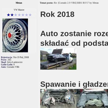
Metan
Temat postu:
Re: [Corrado 2.9 VR6] BBS RS'17 by Metan
VW Master
Rok 2018
Auto zostanie roz
składać od podst
Rejestracja:
Nie 19 Paź, 2008
Posty:
265
Skąd:
Jelcz-Laskowice
Gadu-Gadu:
0
Auto:
Corrado VR6
Spawanie i gładze