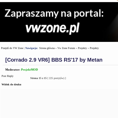
Przejdź do VW Zone
|
Nawigacja:
Strona główna
»
Vw Zone Forum
»
Projekty
»
Projekty
[Corrado 2.9 VR6] BBS RS'17 by Metan
Moderator:
ProjektMOD
Post Reply
Strona
15
z
15
[ 225 posty(ów) ]
Widok do druku