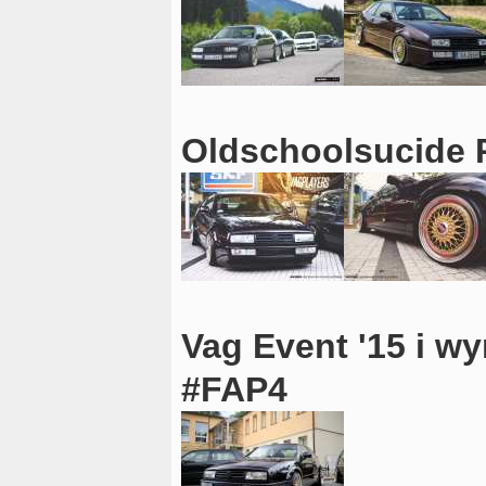
Oldschoolsucide P
Vag Event '15 i w
#FAP4