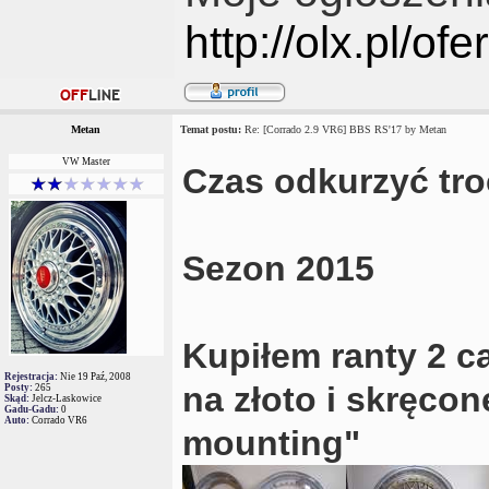
http://olx.pl/of
Metan
Temat postu:
Re: [Corrado 2.9 VR6] BBS RS'17 by Metan
VW Master
Czas odkurzyć tro
Sezon 2015
Kupiłem ranty 2 c
Rejestracja:
Nie 19 Paź, 2008
na złoto i skręco
Posty:
265
Skąd:
Jelcz-Laskowice
Gadu-Gadu:
0
Auto:
Corrado VR6
mounting"