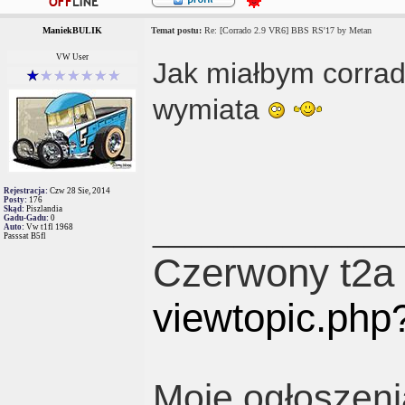
ManiekBULIK
Temat postu:
Re: [Corrado 2.9 VR6] BBS RS'17 by Metan
VW User
Jak miałbym corra
wymiata
Rejestracja:
Czw 28 Sie, 2014
Posty:
176
Skąd:
Piszlandia
Gadu-Gadu:
0
_______________
Auto:
Vw t1fl 1968
Passsat B5fl
Czerwony t2a
viewtopic.ph
Moje ogłoszeni