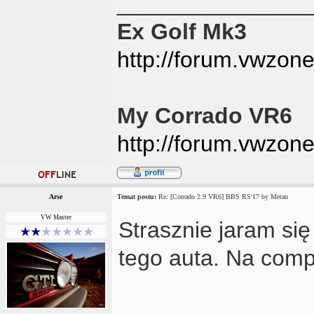
_______________
Ex Golf Mk3
http://forum.vwzon
My Corrado VR6
http://forum.vwzon
Arse
Temat postu:
Re: [Corrado 2.9 VR6] BBS RS'17 by Metan
VW Master
Strasznie jaram si
tego auta. Na comp