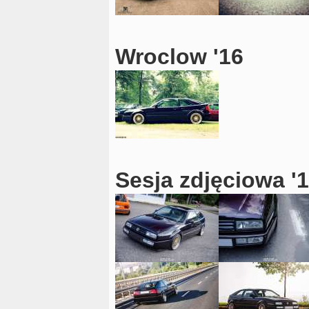
Wroclow '16
Sesja zdjęciowa '