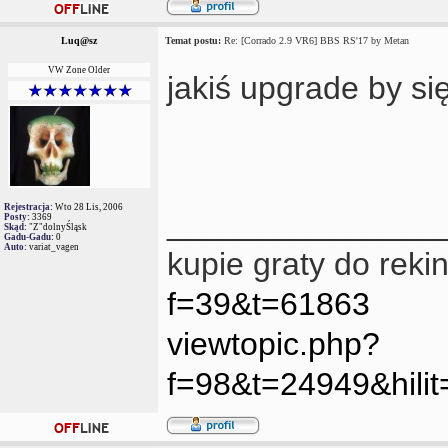
Luq@sz
Temat postu:
Re: [Corrado 2.9 VR6] BBS RS'17 by Metan
VW Zone Older
jakiś upgrade by si
Rejestracja:
Wto 28 Lis, 2006
_______________
Posty:
3369
Skąd:
"Z"dolnyŚląsk
Gadu-Gadu:
0
Auto:
variat_vagen
kupie graty do reki
f=39&t=61863
viewtopic.php?
f=98&t=24949&hil