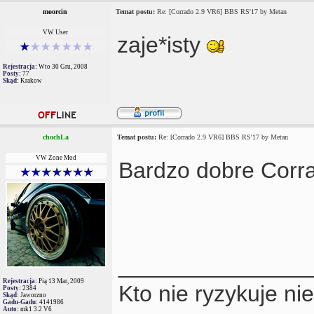
moorcin
Temat postu:
Re: [Corrado 2.9 VR6] BBS RS'17 by Metan
VW User
zaje*isty
Rejestracja:
Wto 30 Gru, 2008
Posty:
77
Skąd:
Krakow
chochLa
Temat postu:
Re: [Corrado 2.9 VR6] BBS RS'17 by Metan
VW Zone Mod
Bardzo dobre Corr
_______________
Rejestracja:
Pią 13 Mar, 2009
Kto nie ryzykuje ni
Posty:
2384
Skąd:
Jaworzno
Gadu-Gadu:
4141986
Auto:
mk1 3.2 V6