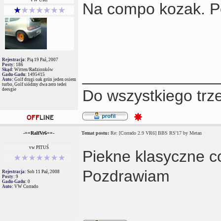
Na compo kozak. Po
Rejestracja:
Pią 19 Paź, 2007
Posty:
186
Skąd:
Witten/Radzionków
_______________
Gadu-Gadu:
1495415
Auto:
Golf drugi oak grün jeden osiem
turbo, Golf siódmy dwa zero tedei
deesgie
Do wszystkiego trze
-==RalfVr6==-
Temat postu:
Re: [Corrado 2.9 VR6] BBS RS'17 by Metan
vw PITUŚ
Piekne klasyczne co
Pozdrawiam
Rejestracja:
Sob 11 Paź, 2008
Posty:
9
Gadu-Gadu:
0
Auto:
VW Corrado