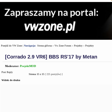
Przejdź do VW Zone
|
Nawigacja:
Strona główna
»
Vw Zone Forum
»
Projekty
»
Projekty
[Corrado 2.9 VR6] BBS RS'17 by Metan
Moderator:
ProjektMOD
Post Reply
Strona
15
z
15
[ 225 posty(ów) ]
Widok do druku