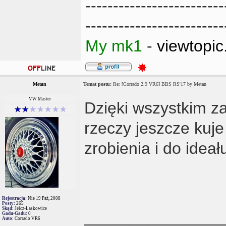
-------------------------
-------------------------
My mk1
-
viewtopi
Metan
Temat postu:
Re: [Corrado 2.9 VR6] BBS RS'17 by Metan
VW Master
Dzięki wszystkim z
rzeczy jeszcze kuje
zrobienia i do idea
Rejestracja:
Nie 19 Paź, 2008
Posty:
265
Skąd:
Jelcz-Laskowice
_______________
Gadu-Gadu:
0
Auto:
Corrado VR6