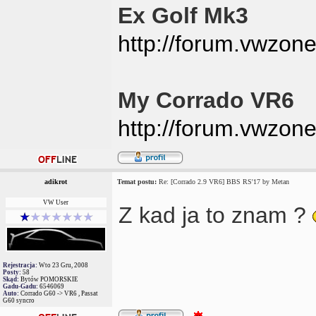
Ex Golf Mk3
http://forum.vwzon
My Corrado VR6
http://forum.vwzon
adikrot
Temat postu:
Re: [Corrado 2.9 VR6] BBS RS'17 by Metan
VW User
Z kad ja to znam ?
Rejestracja:
Wto 23 Gru, 2008
Posty:
58
Skąd:
Bytów POMORSKIE
Gadu-Gadu:
6546069
Auto:
Corrado G60 -> VR6 , Passat
G60 syncro