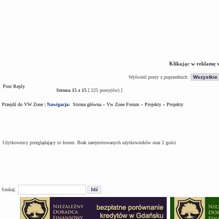
Klikając w reklamę 
Wyświetl posty z poprzednich:
Post Reply
Strona
15
z
15
[ 225 posty(ów) ]
Przejdź do VW Zone
|
Nawigacja:
Strona główna
»
Vw Zone Forum
»
Projekty
»
Projekty
Kto jest na forum
Użytkownicy przeglądający to forum: Brak zarejestrowanych użytkowników oraz 2 gości
Szukaj: