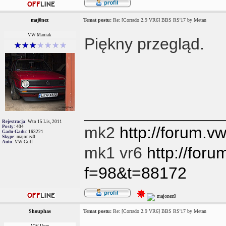
maj0nez
Temat postu:
Re: [Corrado 2.9 VR6] BBS RS'17 by Metan
VW Maniak
Piękny przegląd.
_______________
Rejestracja:
Wto 15 Lis, 2011
mk2
http://forum.
Posty:
404
Gadu-Gadu:
163221
Skype:
majonez0
Auto:
VW Golf
mk1 vr6
http://for
f=98&t=88172
Shouphas
Temat postu:
Re: [Corrado 2.9 VR6] BBS RS'17 by Metan
VW User