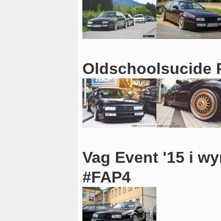
Oldschoolsucide P
Vag Event '15 i w
#FAP4