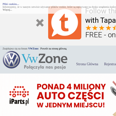
Pliki cookies...
Informujemy, że w naszym serwisie używamy plików cookie, które są zapisywane na dysku urządzenia końco
Follow th
Więcej...
with Tapa
FREE - on
Znajdujesz się na forum
VWZone
.
Powrót na stronę główną.
Strona Główna
Rejestra