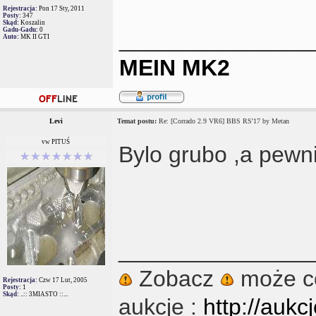
Rejestracja:
Pon 17 Sty, 2011
Posty:
347
Skąd:
Koszalin
Gadu-Gadu:
0
_______________
Auto:
MK II GTI
MEIN MK2
Levi
Temat postu:
Re: [Corrado 2.9 VR6] BBS RS'17 by Metan
vw PITUŚ
Bylo grubo ,a pewni
_______________
Zobacz
może co
Rejestracja:
Czw 17 Lut, 2005
Posty:
1
Skąd:
..:: 3MIASTO ::...
aukcje :
http://aukc