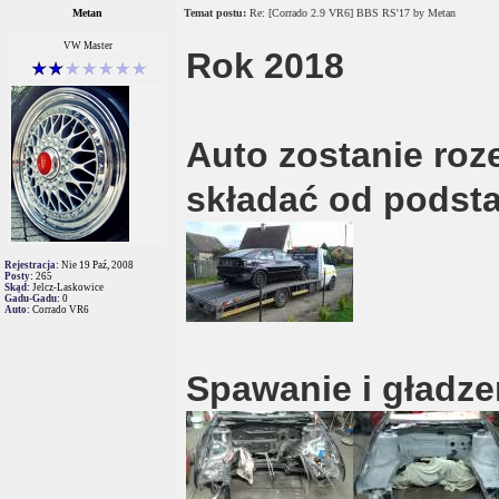
Metan
Temat postu:
Re: [Corrado 2.9 VR6] BBS RS'17 by Metan
VW Master
Rok 2018
Auto zostanie roz
składać od podst
Rejestracja:
Nie 19 Paź, 2008
Posty:
265
Skąd:
Jelcz-Laskowice
Gadu-Gadu:
0
Auto:
Corrado VR6
Spawanie i gładze