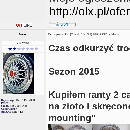
http://olx.pl/of
Metan
Temat postu:
Re: [Corrado 2.9 VR6] BBS RS'17 by Metan
VW Master
Czas odkurzyć tro
Sezon 2015
Kupiłem ranty 2 c
Rejestracja:
Nie 19 Paź, 2008
na złoto i skręco
Posty:
265
Skąd:
Jelcz-Laskowice
Gadu-Gadu:
0
Auto:
Corrado VR6
mounting"