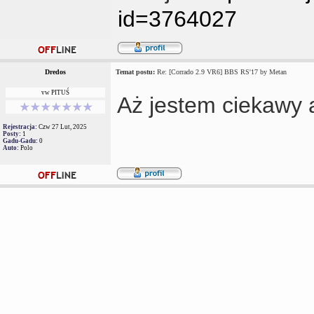
id=3764027
Dredos
Temat postu:
Re: [Corrado 2.9 VR6] BBS RS'17 by Metan
vw PITUŚ
Aż jestem ciekawy a
Rejestracja:
Czw 27 Lut, 2025
Posty:
1
Gadu-Gadu:
0
Auto:
Polo