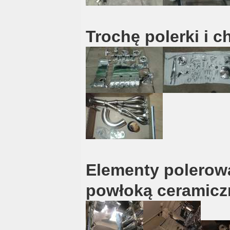
Trochę polerki i 
Elementy polerowa
powłoką ceramic