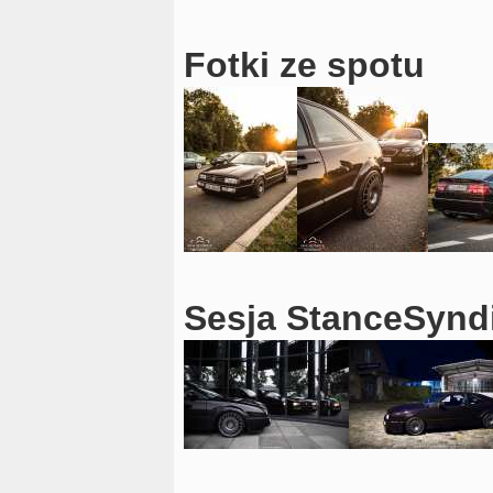
Fotki ze spotu
Sesja StanceSynd