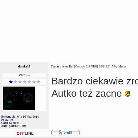
Autor
Wiadomość
darekr35
Temat postu:
Re: [Corrado 2.9 VR6] BBS RS'17 by Metan
VW User
Bardzo ciekawie z
Autko też zacne
Rejestracja:
Wto 16 Wrz, 2014
Posty:
70
Gadu-Gadu:
0
Auto:
golf mk4 1,9tdi