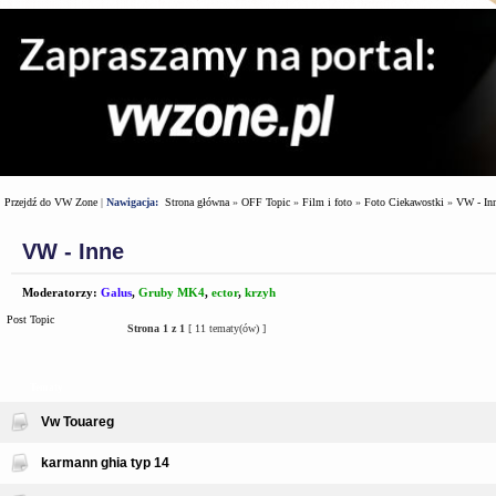
Przejdź do VW Zone
|
Nawigacja:
Strona główna
»
OFF Topic
»
Film i foto
»
Foto Ciekawostki
»
VW - In
VW - Inne
Moderatorzy:
Galus
,
Gruby MK4
,
ector
,
krzyh
Post Topic
Strona
1
z
1
[ 11 tematy(ów) ]
Tematy
Vw Touareg
karmann ghia typ 14