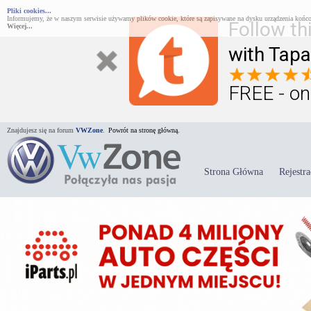
Pliki cookies...
Informujemy, że w naszym serwisie używamy plików cookie, które są zapisywane na dysku urządzenia końco
Follow th
Więcej...
with Tapa
FREE - on
Znajdujesz się na forum
VWZone
.
Powrót na stronę główną.
Strona Główna
Rejestra