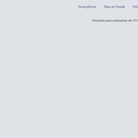
Strona główna
Skup aut Poznań
Pol
Wszystkie prawa zastrzeżone dla 