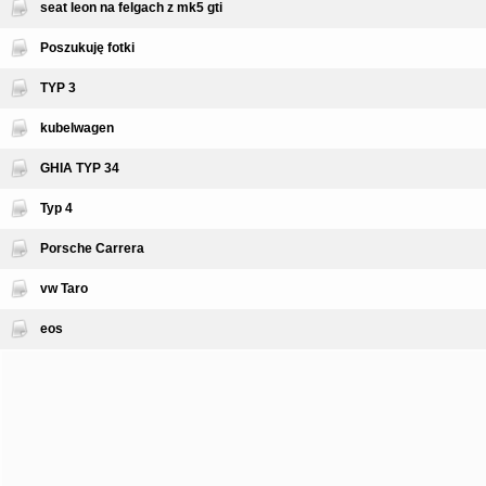
seat leon na felgach z mk5 gti
Poszukuję fotki
TYP 3
kubelwagen
GHIA TYP 34
Typ 4
Porsche Carrera
vw Taro
eos