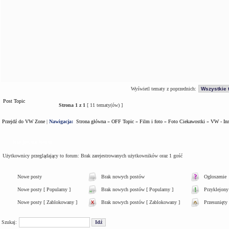
Wyświetl tematy z poprzednich:
Post Topic
Strona
1
z
1
[ 11 tematy(ów) ]
Przejdź do VW Zone
|
Nawigacja:
Strona główna
»
OFF Topic
»
Film i foto
»
Foto Ciekawostki
»
VW - In
Kto jest na forum
Użytkownicy przeglądający to forum: Brak zarejestrowanych użytkowników oraz 1 gość
Nowe posty
Brak nowych postów
Ogłoszenie
Nowe posty [ Popularny ]
Brak nowych postów [ Popularny ]
Przyklejony
Nowe posty [ Zablokowany ]
Brak nowych postów [ Zablokowany ]
Przesunięty
Szukaj: