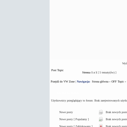
Wyśw
Post Topic
Strona
1
z
1
[ 5 tematy(ów) ]
Przejdź do VW Zone
|
Nawigacja:
Strona główna
»
OFF Topic
»
Kto jest na forum
Użytkownicy przeglądający to forum: Brak zarejestrowanych użyt
Nowe posty
Brak nowych pos
Nowe posty [ Popularny ]
Brak nowych postó
Nowe posty [ Zablokowany ]
Brak nowych post