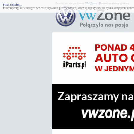
Znajdujesz się na forum
VWZone
.
Powrót na stronę główną.
Pliki cookies...
Informujemy, że w naszym serwisie używamy plików cookie, które są zapisywane na dysku urządzenia końco