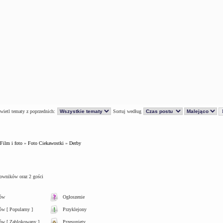
ietl tematy z poprzednich:
Sortuj według
Film i foto
»
Foto Ciekawostki
»
Derby
kowników oraz 2 gości
tów
Ogłoszenie
w [ Popularny ]
Przyklejony
ów [ Zablokowany ]
Przesunięty