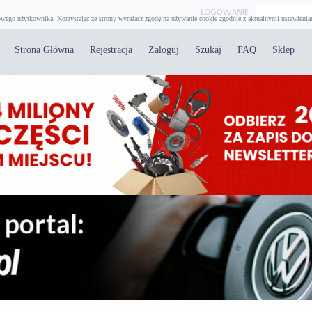
wego użytkownika. Korzystając ze strony wyrażasz zgodę na używanie cookie zgodnie z aktualnymi ustawienia
Strona Główna
Rejestracja
Zaloguj
Szukaj
FAQ
Sklep