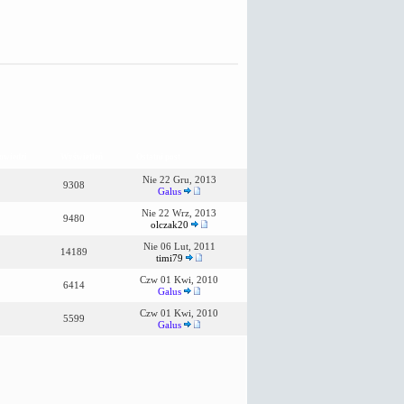
owiedzi
Wyświetleń
Ostatni post
Nie 22 Gru, 2013
9308
Galus
Nie 22 Wrz, 2013
9480
olczak20
Nie 06 Lut, 2011
14189
timi79
Czw 01 Kwi, 2010
6414
Galus
Czw 01 Kwi, 2010
5599
Galus