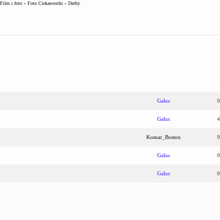
Film i foto
»
Foto Ciekawostki
»
Derby
Autor
Odp
Galus
0
Galus
4
Komar_Boston
9
Galus
0
Galus
0