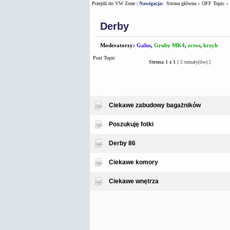
Przejdź do VW Zone
|
Nawigacja:
Strona główna
»
OFF Topic
»
Derby
Moderatorzy:
Galus
,
Gruby MK4
,
ector
,
krzyh
Post Topic
Strona
1
z
1
[ 5 tematy(ów) ]
Tematy
Ciekawe zabudowy bagażników
Poszukuję fotki
Derby 86
Ciekawe komory
Ciekawe wnętrza