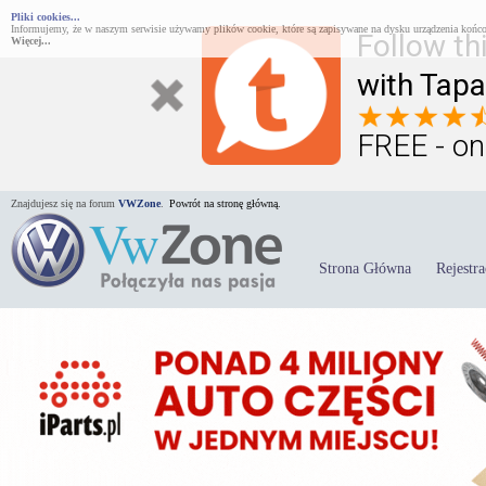
Pliki cookies...
Informujemy, że w naszym serwisie używamy plików cookie, które są zapisywane na dysku urządzenia końco
Follow th
Więcej...
with Tapa
FREE - on
Znajdujesz się na forum
VWZone
.
Powrót na stronę główną.
Strona Główna
Rejestra