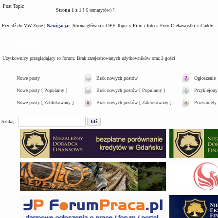
Post Topic
Strona
1
z
1
[ 6 tematy(ów) ]
Przejdź do VW Zone
|
Nawigacja:
Strona główna
»
OFF Topic
»
Film i foto
»
Foto Ciekawostki
»
Caddy
Kto jest na forum
Użytkownicy przeglądający to forum: Brak zarejestrowanych użytkowników oraz 2 gości
Nowe posty
Brak nowych postów
Ogłoszenie
Nowe posty [ Popularny ]
Brak nowych postów [ Popularny ]
Przyklejony
Nowe posty [ Zablokowany ]
Brak nowych postów [ Zablokowany ]
Przesunięty
Szukaj: