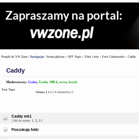
Przejdź do VW Zone
|
Nawigacja:
Strona główna
»
OFF Topic
»
Film i foto
»
Foto Ciekawostki
»
Caddy
Caddy
Moderatorzy:
Galus
,
Gruby MK4
,
ector
,
krzyh
Post Topic
Strona
1
z
1
[ 6 tematy(ów) ]
Tematy
Caddy mk1
[ Idź do strony:
1
,
2
,
3
]
Poszukuję fotki