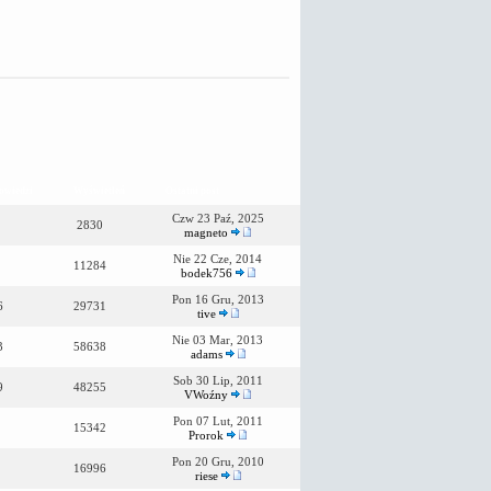
owiedzi
Wyświetleń
Ostatni post
Czw 23 Paź, 2025
2830
magneto
Nie 22 Cze, 2014
11284
bodek756
Pon 16 Gru, 2013
6
29731
tive
Nie 03 Mar, 2013
3
58638
adams
Sob 30 Lip, 2011
9
48255
VWoźny
Pon 07 Lut, 2011
15342
Prorok
Pon 20 Gru, 2010
16996
riese