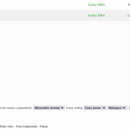
Gruby MK4
9
Gruby MK4
1
ietl tematy z poprzednich:
Sortuj według
Film i foto
»
Foto Ciekawostki
»
Passat