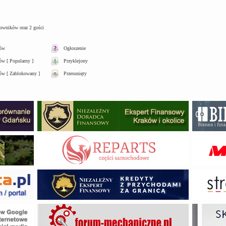
kowników oraz 2 gości
tów
Ogłoszenie
w [ Popularny ]
Przyklejony
ów [ Zablokowany ]
Przesunięty