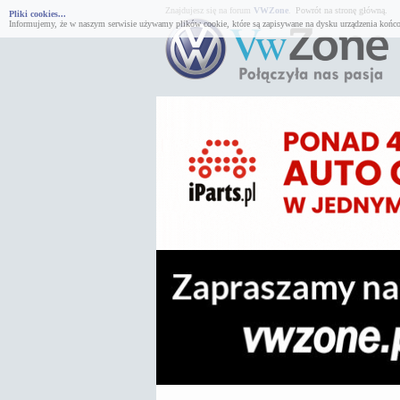
Znajdujesz się na forum
VWZone
.
Powrót na stronę główną.
Pliki cookies...
Informujemy, że w naszym serwisie używamy plików cookie, które są zapisywane na dysku urządzenia końco