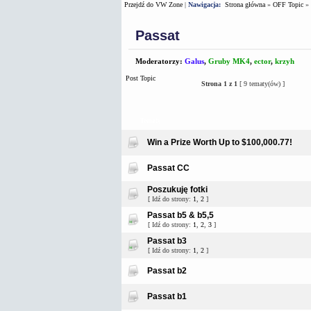
Przejdź do VW Zone
|
Nawigacja:
Strona główna
»
OFF Topic
»
Passat
Moderatorzy:
Galus
,
Gruby MK4
,
ector
,
krzyh
Post Topic
Strona
1
z
1
[ 9 tematy(ów) ]
Tematy
Win a Prize Worth Up to $100,000.77!
Passat CC
Poszukuję fotki
[ Idź do strony:
1
,
2
]
Passat b5 & b5,5
[ Idź do strony:
1
,
2
,
3
]
Passat b3
[ Idź do strony:
1
,
2
]
Passat b2
Passat b1