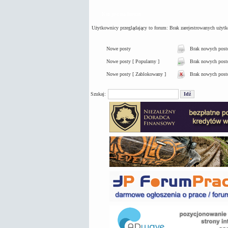
Kto jest na forum
Użytkownicy przeglądający to forum: Brak zarejestrowanych użyt
Nowe posty
Brak nowych pos
Nowe posty [ Popularny ]
Brak nowych postó
Nowe posty [ Zablokowany ]
Brak nowych post
Szukaj: