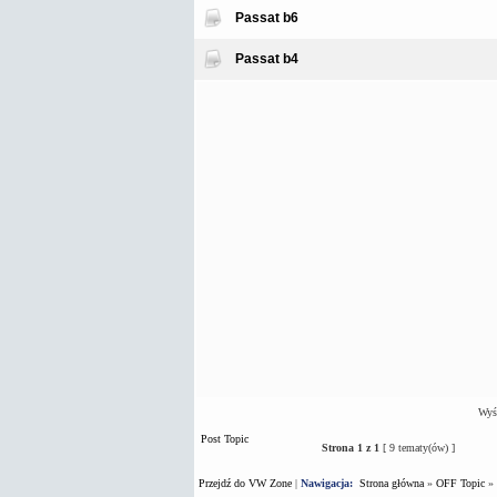
Passat b6
Passat b4
Wyśw
Post Topic
Strona
1
z
1
[ 9 tematy(ów) ]
Przejdź do VW Zone
|
Nawigacja:
Strona główna
»
OFF Topic
»