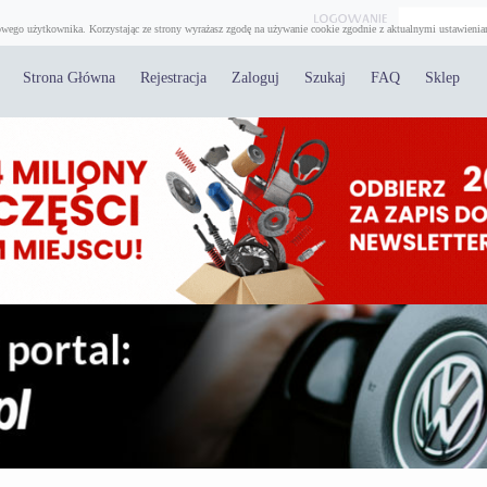
wego użytkownika. Korzystając ze strony wyrażasz zgodę na używanie cookie zgodnie z aktualnymi ustawienia
Strona Główna
Rejestracja
Zaloguj
Szukaj
FAQ
Sklep