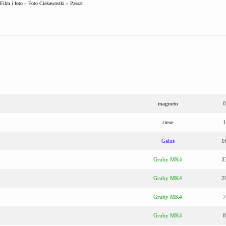
Film i foto
»
Foto Ciekawostki
»
Passat
Autor
Odp
magneto
0
riese
1
Galus
1
Gruby MK4
3
Gruby MK4
2
Gruby MK4
7
Gruby MK4
8