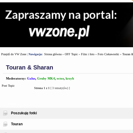
Przejdź do VW Zone
|
Nawigacja:
Strona główna
»
OFF Topic
»
Film i foto
»
Foto Ciekawostki
»
Touran 
Touran & Sharan
Moderatorzy:
Galus
,
Gruby MK4
,
ector
,
krzyh
Post Topic
Strona
1
z
1
[ 3 tematy(ów) ]
Tematy
Poszukuję fotki
Touran