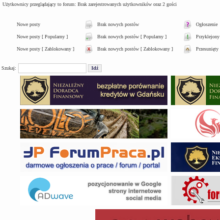
Użytkownicy przeglądający to forum: Brak zarejestrowanych użytkowników oraz 2 gości
Nowe posty
Brak nowych postów
Ogłoszenie
Nowe posty [ Popularny ]
Brak nowych postów [ Popularny ]
Przyklejony
Nowe posty [ Zablokowany ]
Brak nowych postów [ Zablokowany ]
Przesunięty
Szukaj: