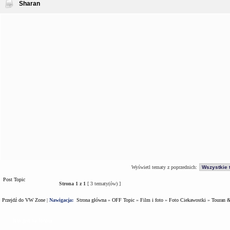
Sharan
Wyświetl tematy z poprzednich:
Post Topic
Strona
1
z
1
[ 3 tematy(ów) ]
Przejdź do VW Zone
|
Nawigacja:
Strona główna
»
OFF Topic
»
Film i foto
»
Foto Ciekawostki
»
Touran 
Kto jest na forum