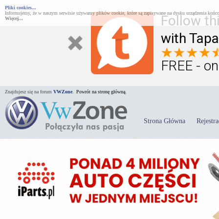
Pliki cookies...
Informujemy, że w naszym serwisie używamy plików cookie, które są zapisywane na dysku urządzenia końco
Follow th
Więcej...
with Tapa
FREE - on
Znajdujesz się na forum
VWZone
.
Powrót na stronę główną.
Strona Główna
Rejestra