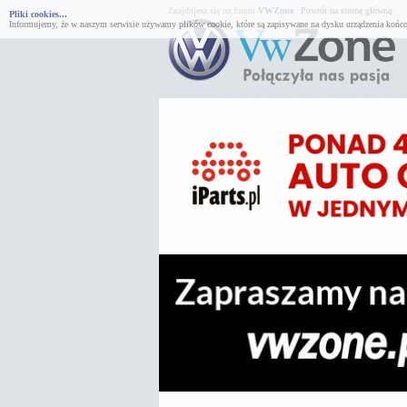
Znajdujesz się na forum
VWZone
.
Powrót na stronę główną.
Pliki cookies...
Informujemy, że w naszym serwisie używamy plików cookie, które są zapisywane na dysku urządzenia końco