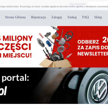
wego użytkownika. Korzystając ze strony wyrażasz zgodę na używanie cookie zgodnie z aktualnymi ustawienia
Strona Główna
Rejestracja
Zaloguj
Szukaj
FAQ
Sklep