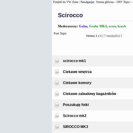
Przejdź do VW Zone
|
Nawigacja:
Strona główna
»
OFF Topic
»
Scirocco
Moderatorzy:
Galus
,
Gruby MK4
,
ector
,
krzyh
Post Topic
Strona
1
z
1
[ 7 tematy(ów) ]
Tematy
scirocco mk1
Ciekawe wnętrza
Ciekawe komory
Ciekawe zabudowy bagażników
Poszukuję fotki
Scirocco mk2
SIROCCO MK3