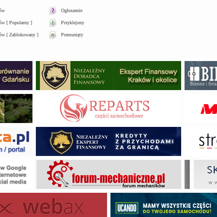
tów
Ogłoszenie
w [ Popularny ]
Przyklejony
ów [ Zablokowany ]
Przesunięty