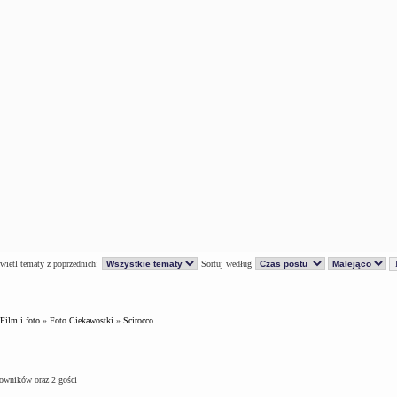
ietl tematy z poprzednich:
Sortuj według
Film i foto
»
Foto Ciekawostki
»
Scirocco
kowników oraz 2 gości