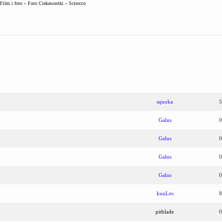
Film i foto
»
Foto Ciekawostki
»
Scirocco
Autor
Odp
squoka
5
Galus
0
Galus
0
Galus
0
Galus
0
kuuLes
8
pitblade
0