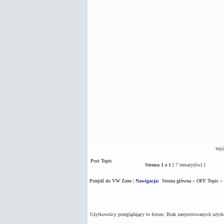
Wyśw
Post Topic
Strona
1
z
1
[ 7 tematy(ów) ]
Przejdź do VW Zone
|
Nawigacja:
Strona główna
»
OFF Topic
»
Kto jest na forum
Użytkownicy przeglądający to forum: Brak zarejestrowanych użyt