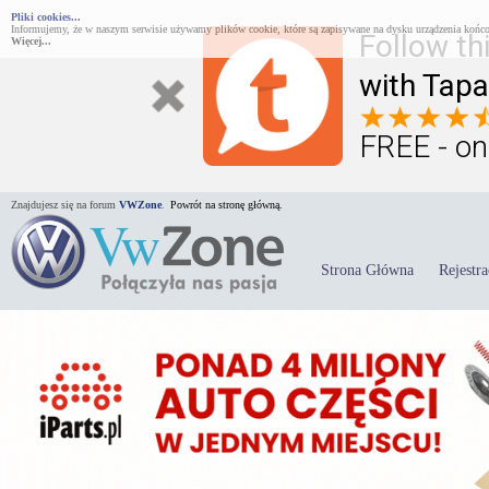
Pliki cookies...
Informujemy, że w naszym serwisie używamy plików cookie, które są zapisywane na dysku urządzenia końco
Follow th
Więcej...
with Tapa
FREE - on
Znajdujesz się na forum
VWZone
.
Powrót na stronę główną.
Strona Główna
Rejestra