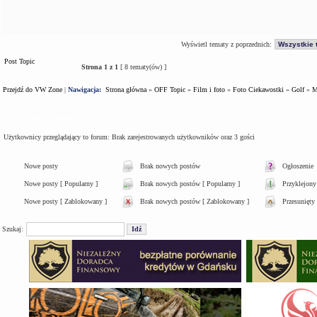
Wyświetl tematy z poprzednich:
Post Topic
Strona
1
z
1
[ 8 tematy(ów) ]
Przejdź do VW Zone
|
Nawigacja:
Strona główna
»
OFF Topic
»
Film i foto
»
Foto Ciekawostki
»
Golf
»
M
Kto jest na forum
Użytkownicy przeglądający to forum: Brak zarejestrowanych użytkowników oraz 3 gości
Nowe posty
Brak nowych postów
Ogłoszenie
Nowe posty [ Popularny ]
Brak nowych postów [ Popularny ]
Przyklejony
Nowe posty [ Zablokowany ]
Brak nowych postów [ Zablokowany ]
Przesunięty
Szukaj: