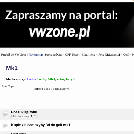
Przejdź do VW Zone
|
Nawigacja:
Strona główna
»
OFF Topic
»
Film i foto
»
Foto Ciekawostki
»
Golf
»
M
Mk1
Moderatorzy:
Galus
,
Gruby MK4
,
ector
,
krzyh
Post Topic
Strona
1
z
1
[ 8 tematy(ów) ]
Tematy
Poszukuję fotki
[ Idź do strony:
1
,
2
]
Kupie zielone szyby 3d do golf mk1