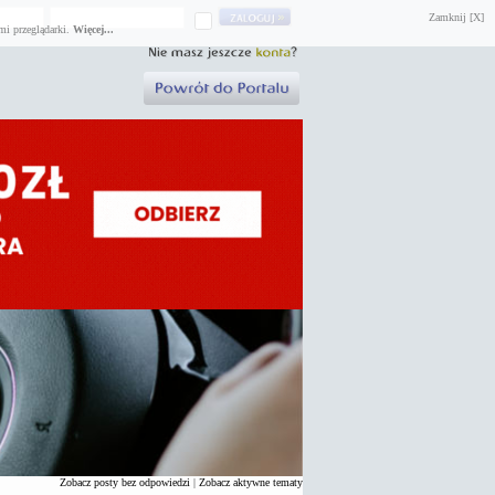
Zamknij [X]
mi przeglądarki.
Więcej...
Zobacz posty bez odpowiedzi
|
Zobacz aktywne tematy