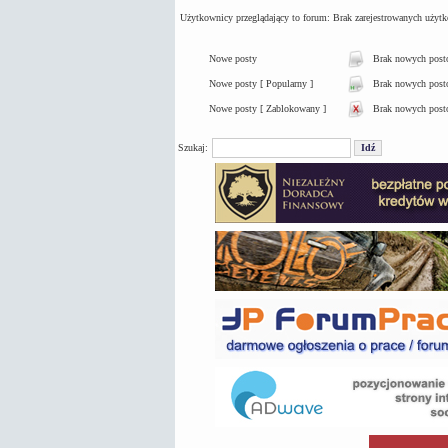
Użytkownicy przeglądający to forum: Brak zarejestrowanych użyt
Nowe posty
Brak nowych pos
Nowe posty [ Popularny ]
Brak nowych postó
Nowe posty [ Zablokowany ]
Brak nowych post
Szukaj: