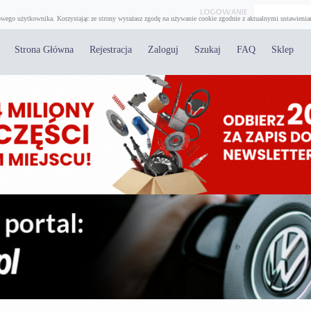
wego użytkownika. Korzystając ze strony wyrażasz zgodę na używanie cookie zgodnie z aktualnymi ustawienia
Strona Główna
Rejestracja
Zaloguj
Szukaj
FAQ
Sklep