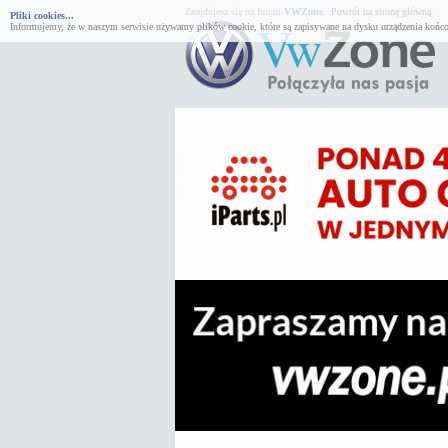
Znajdujesz się na forum
VWZone
.
Powrót na stronę główną.
Pliki cookies...
Informujemy, że w naszym serwisie używamy plików cookie, które są zapisywane na dysku urządzenia końco