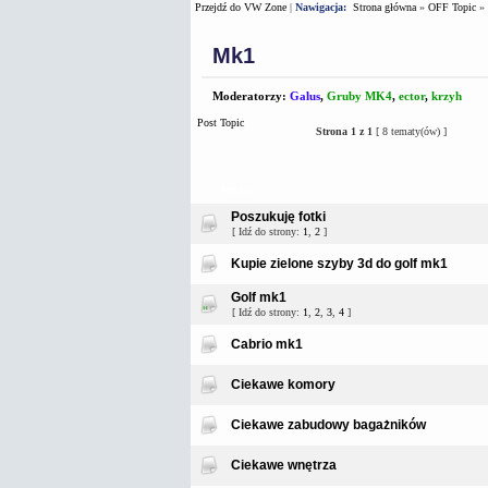
Przejdź do VW Zone
|
Nawigacja:
Strona główna
»
OFF Topic
»
Mk1
Moderatorzy:
Galus
,
Gruby MK4
,
ector
,
krzyh
Post Topic
Strona
1
z
1
[ 8 tematy(ów) ]
Tematy
Poszukuję fotki
[ Idź do strony:
1
,
2
]
Kupie zielone szyby 3d do golf mk1
Golf mk1
[ Idź do strony:
1
,
2
,
3
,
4
]
Cabrio mk1
Ciekawe komory
Ciekawe zabudowy bagażników
Ciekawe wnętrza