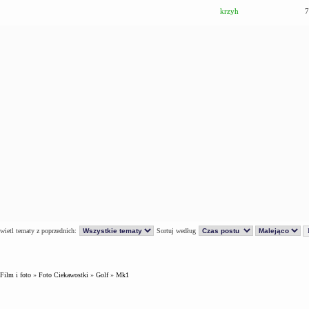
krzyh
7
ietl tematy z poprzednich:
Sortuj według
Film i foto
»
Foto Ciekawostki
»
Golf
»
Mk1