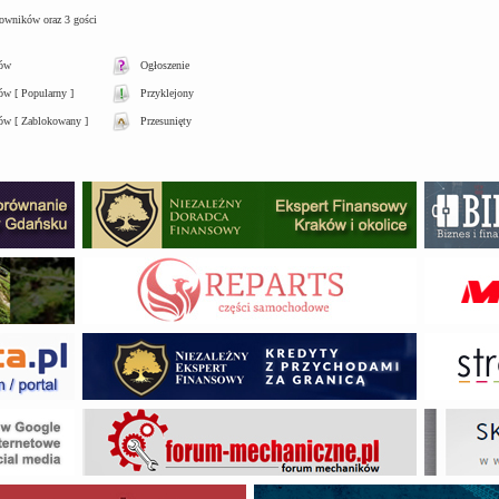
kowników oraz 3 gości
tów
Ogłoszenie
w [ Popularny ]
Przyklejony
ów [ Zablokowany ]
Przesunięty