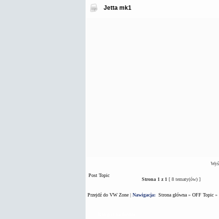
Jetta mk1
Wyśw
Post Topic
Strona
1
z
1
[ 8 tematy(ów) ]
Przejdź do VW Zone
|
Nawigacja:
Strona główna
»
OFF Topic
»
Kto jest na forum