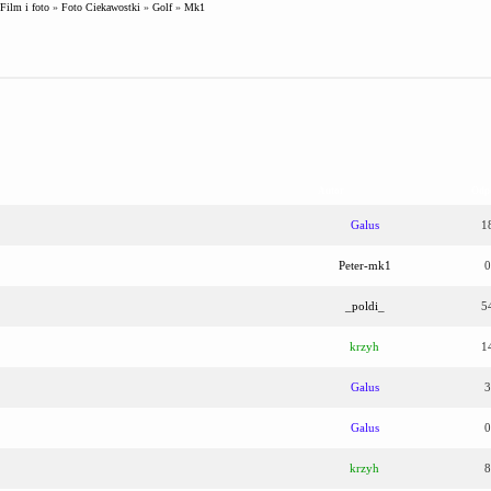
Film i foto
»
Foto Ciekawostki
»
Golf
»
Mk1
Autor
Odp
Galus
1
Peter-mk1
0
_poldi_
5
krzyh
1
Galus
3
Galus
0
krzyh
8