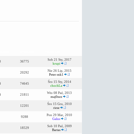
owiedzi
Wyświetleń
Ostatni post
Sob 21 Sty, 2017
8
36775
krupi
Nie 26 Lip, 2015
20292
Peter-mk1
Śro 15 Sty, 2014
4
74645
chochLa
Wto 08 Paź, 2013
4
21811
maj0nez
Śro 15 Gru, 2010
12201
riese
Pon 29 Mar, 2010
9288
Galus
Sob 10 Paź, 2009
18529
Bartas