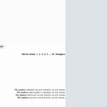
Idź do strony
1
,
2
,
3
,
4
,
5
...
54
Następna
Nie możesz
zakładać nowych tematów na tym forum
Nie możesz
odpowiadać w tematach na tym forum
Nie możesz
edytować swoich postów na tym forum
Nie możesz
usuwać swoich postów na tym forum