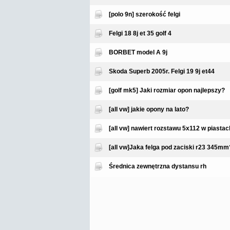
[polo 9n] szerokość felgi
Felgi 18 8j et 35 golf 4
BORBET model A 9j
Skoda Superb 2005r. Felgi 19 9j et44
[golf mk5] Jaki rozmiar opon najlepszy?
[all vw] jakie opony na lato?
[all vw] nawiert rozstawu 5x112 w piasta
[all vw]Jaka felga pod zaciski r23 345mm
Średnica zewnętrzna dystansu rh