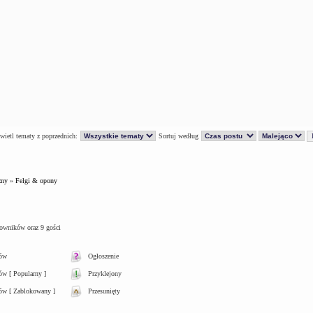
ietl tematy z poprzednich:
Sortuj według
zny
»
Felgi & opony
kowników oraz 9 gości
tów
Ogłoszenie
w [ Popularny ]
Przyklejony
ów [ Zablokowany ]
Przesunięty