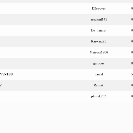
D3stroyer
0
aezakmi145
0
De_naturat
0
Karwasz95
0
Mateusz1986
0
garboos
8
ch 5x100
dawid
5
?
Rumak
0
piotrek233
0