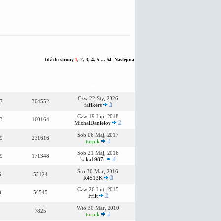
Idź do strony
1
,
2
,
3
,
4
,
5
...
54
Następna
owiedzi
Wyświetleń
Ostatni post
Czw 22 Sty, 2026
7
304552
fafikers
Czw 19 Lip, 2018
3
160164
MichalDanielov
Sob 06 Maj, 2017
9
231616
turpik
Sob 21 Maj, 2016
9
171348
kaka1987r
Śro 30 Mar, 2016
5
55124
R4513K
Czw 26 Lut, 2015
8
56545
Friit
Wto 30 Mar, 2010
7825
turpik