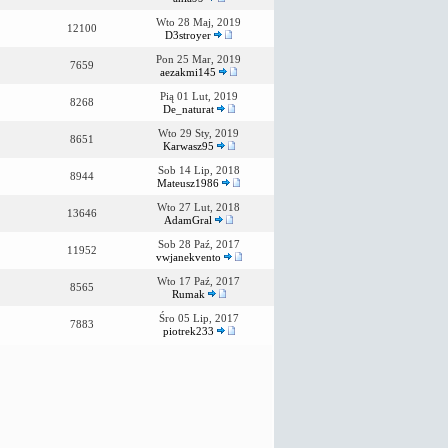
Wto 28 Maj, 2019
12100
D3stroyer
Pon 25 Mar, 2019
7659
aezakmi145
Pią 01 Lut, 2019
8268
De_naturat
Wto 29 Sty, 2019
8651
Karwasz95
Sob 14 Lip, 2018
8944
Mateusz1986
Wto 27 Lut, 2018
13646
AdamGral
Sob 28 Paź, 2017
11952
vwjanekvento
Wto 17 Paź, 2017
8565
Rumak
Śro 05 Lip, 2017
7883
piotrek233