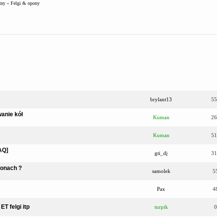
zny
»
Felgi & opony
Autor
Odp
brylant13
55
wanie kół
Kuman
26
Kuman
51
AQ]
gti_dj
31
ponach ?
samolek
5
Pax
4
T felgi itp
turpik
0