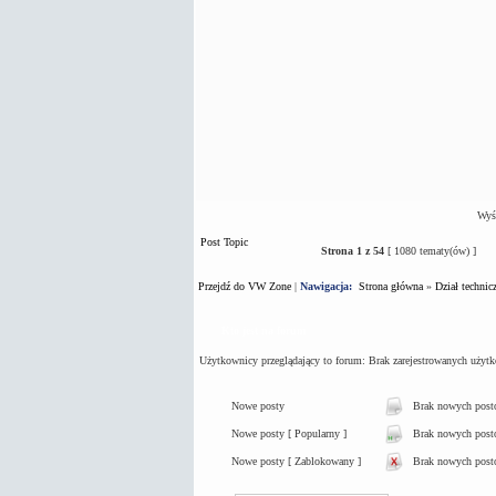
Wyśw
Post Topic
Strona
1
z
54
[ 1080 tematy(ów) ]
Przejdź do VW Zone
|
Nawigacja:
Strona główna
»
Dział technic
Kto jest na forum
Użytkownicy przeglądający to forum: Brak zarejestrowanych użyt
Nowe posty
Brak nowych pos
Nowe posty [ Popularny ]
Brak nowych postó
Nowe posty [ Zablokowany ]
Brak nowych post