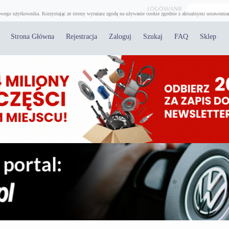
wego użytkownika. Korzystając ze strony wyrażasz zgodę na używanie cookie zgodnie z aktualnymi ustawienia
Strona Główna
Rejestracja
Zaloguj
Szukaj
FAQ
Sklep