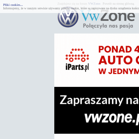
Znajdujesz się na forum
VWZone
.
Powrót na stronę główną.
Pliki cookies...
Informujemy, że w naszym serwisie używamy plików cookie, które są zapisywane na dysku urządzenia końco