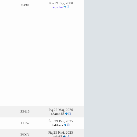
Pon 21 Sty, 2008
6390
squoka
Pią 22 Maj, 2026
32410
adam445
Śro 29 Paź, 2025
11157
fafikers
Pią 25 Kwi, 2025
26572
ania99