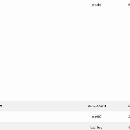
squoka
0
w
MareeekSWD
6
stig007
3
bad_boy
4