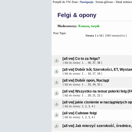
Przejdź do VW Zone
|
Nawigacja:
Strona główna
»
Dział technic
Felgi & opony
Moderatorzy:
Kuman
,
turpik
Post Topic
Strona
1
z
54
[ 1080 tematy(ów) ]
Tematy
[all vw] Co to za felga?
[ Idź do strony:
1
...
36
,
37
,
38
]
[all vw] Dobór kół, Szerokości, ET, Wysta
[ Idź do strony:
1
...
16
,
17
,
18
]
[all vw] Dobór opon, Naciągi
[ Idź do strony:
1
...
33
,
34
,
35
]
[all vw] Wszystko na temat polerki felg [F
[ Idź do strony:
1
...
20
,
21
,
22
]
[all vw] jakie cisnienie w naciągniętych o
[ Idź do strony:
1
,
2
,
3
,
4
]
[all vw] Cultowe felgi
[ Idź do strony:
1
,
2
,
3
,
4
]
[all vw] Jak mierzyć szerokość, średnice, E