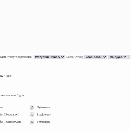
ietl tematy z poprzednich:
Sortuj według
zny
»
Inne
kowników oraz 5 gości
tów
Ogłoszenie
w [ Popularny ]
Przyklejony
ów [ Zablokowany ]
Przesunięty