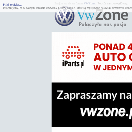
Znajdujesz się na forum
VWZone
.
Powrót na stronę główną.
Pliki cookies...
Informujemy, że w naszym serwisie używamy plików cookie, które są zapisywane na dysku urządzenia końco