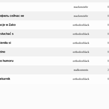
mackenziebr
0
офиль сейчас не
mackenziebr
0
acje w Zako
orthodoxblack
0
 słuchać s
orthodoxblack
0
eniła si
orthodoxblack
0
zino
orthodoxblack
0
ego humoru
orthodoxblack
0
malkontentis
2
iekarnik
orthodoxblack
0