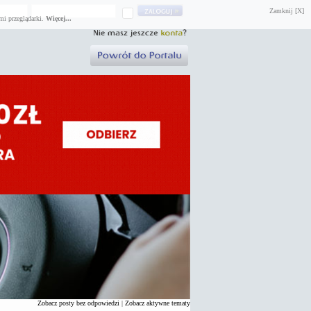
Zamknij [X]
mi przeglądarki.
Więcej...
Zobacz posty bez odpowiedzi
|
Zobacz aktywne tematy