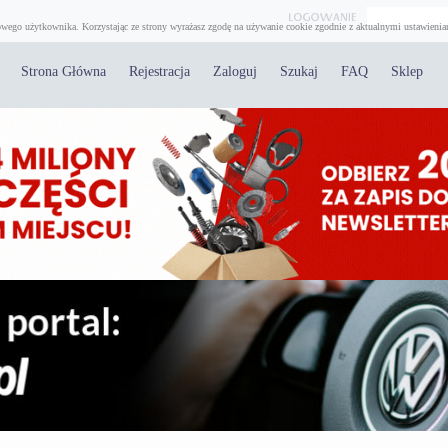
wego użytkownika. Korzystając ze strony wyrażasz zgodę na używanie cookie zgodnie z aktualnymi ustawienia
Strona Główna
Rejestracja
Zaloguj
Szukaj
FAQ
Sklep