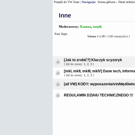
Przejdź do VW Zone
|
Nawigacja:
Strona główna
»
Dział technic
Inne
Moderatorzy:
Kuman
,
turpik
Post Topic
Strona
1
z
59
[ 1180 tematy(ów) ]
Tematy
[Jak to zrobić?] Kluczyk scyzoryk
[ Idź do strony:
1
,
2
,
3
]
[mkI, mkII, mkIII, mkIV] Dane tech, informacj
[ Idź do strony:
1
,
2
,
3
]
[all VW] KODY: wyposazenia/vin/błędów/o
REGULAMIN DZIAłU TECHNICZNEGO !!!