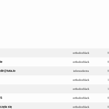
orthodoxblack
0
ie
orthodoxblack
0
dir@tuta.io
infernoelectra
0
orthodoxblack
1
orthodoxblack
1
MS
orthodoxblack
0
częła się
orthodoxblack
0