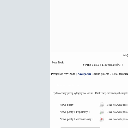
Wyśw
Post Topic
Strona
1
z
59
[ 1180 tematy(ów) ]
Przejdź do VW Zone
|
Nawigacja:
Strona główna
»
Dział technic
Kto jest na forum
Użytkownicy przeglądający to forum: Brak zarejestrowanych użyt
Nowe posty
Brak nowych pos
Nowe posty [ Popularny ]
Brak nowych postó
Nowe posty [ Zablokowany ]
Brak nowych post