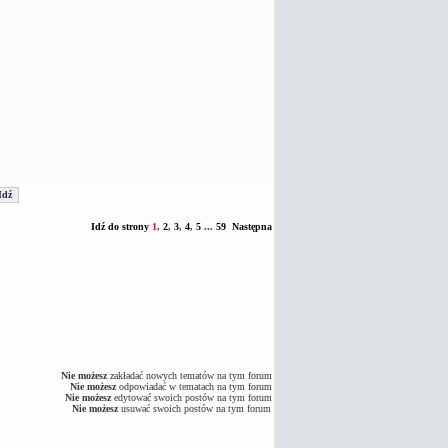
Idź do strony
1
,
2
,
3
,
4
,
5
...
59
Następna
Nie możesz
zakładać nowych tematów na tym forum
Nie możesz
odpowiadać w tematach na tym forum
Nie możesz
edytować swoich postów na tym forum
Nie możesz
usuwać swoich postów na tym forum