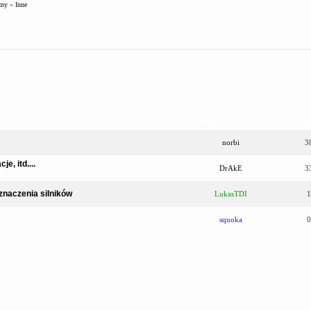
zny
»
Inne
Autor
Odp
norbi
3
e, itd....
DrAkE
3
znaczenia silników
LukasTDI
1
squoka
0