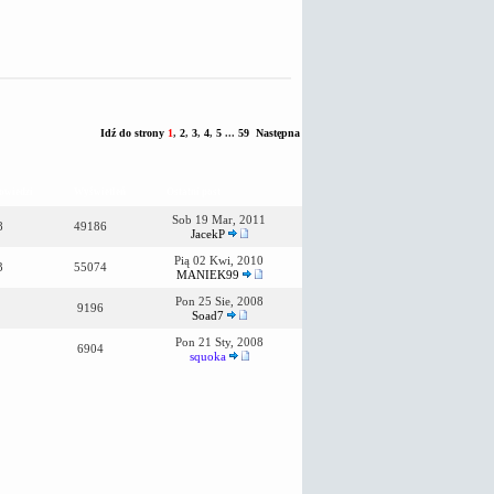
Idź do strony
1
,
2
,
3
,
4
,
5
...
59
Następna
owiedzi
Wyświetleń
Ostatni post
Sob 19 Mar, 2011
8
49186
JacekP
Pią 02 Kwi, 2010
3
55074
MANIEK99
Pon 25 Sie, 2008
9196
Soad7
Pon 21 Sty, 2008
6904
squoka