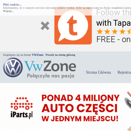
Pliki cookies...
Informujemy, że w naszym serwisie używamy plików cookie, które są zapisywane na dysku urządzenia końco
Follow th
Więcej...
with Tapa
FREE - on
Znajdujesz się na forum
VWZone
.
Powrót na stronę główną.
Strona Główna
Rejestra