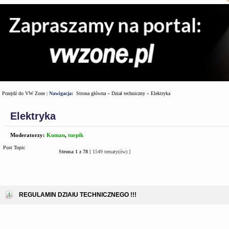
Przejdź do VW Zone
|
Nawigacja:
Strona główna
»
Dział techniczny
»
Elektryka
Elektryka
Moderatorzy:
Kuman
,
turpik
Post Topic
Strona
1
z
78
[ 1549 tematy(ów) ]
Tematy
REGULAMIN DZIAłU TECHNICZNEGO !!!