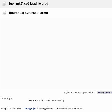
[golf mk5] coś kradnie prąd
[touran 1t] Syrenka Alarmu
Wyświetl tematy z poprzednich:
Post Topic
Strona
1
z
78
[ 1549 tematy(ów) ]
Przejdź do VW Zone
|
Nawigacja:
Strona główna
»
Dział techniczny
»
Elektryka