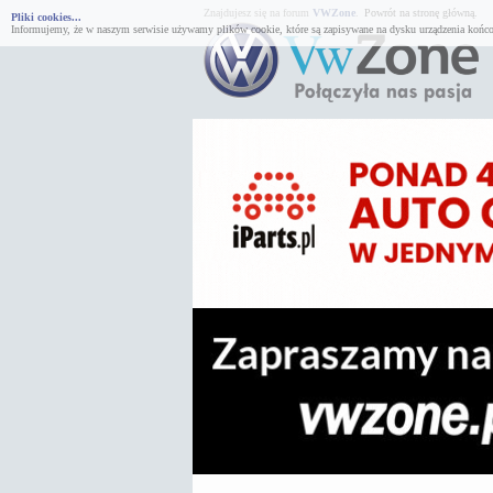
Znajdujesz się na forum
VWZone
.
Powrót na stronę główną.
Pliki cookies...
Informujemy, że w naszym serwisie używamy plików cookie, które są zapisywane na dysku urządzenia końco