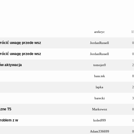
arekryc
1
rócić uwagę przede wsz
JordanRussell
0
rócić uwagę przede wsz
JordanRussell
0
ów aktywacja
tomojer0
2
bass.tek
8
lapka
2
barecki
3
czne T5
Markowoz
0
problem z w
koles999
1
Adam336699
0