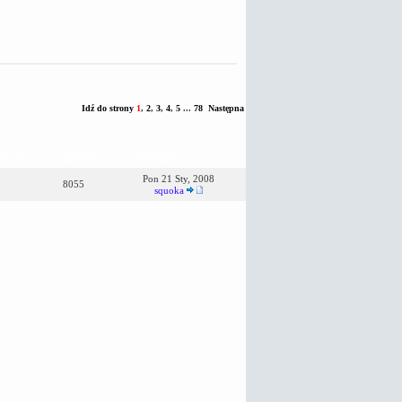
Idź do strony
1
,
2
,
3
,
4
,
5
...
78
Następna
owiedzi
Wyświetleń
Ostatni post
Pon 21 Sty, 2008
8055
squoka