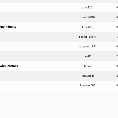
najcul161
0
DawidMNK
0
icy klimaty
koles999
0
goofer_goofy
1
krzychu_1991
0
swIP
2
świec żarowy
Tomcc
0
kubaszejk
2
boczkov007
0