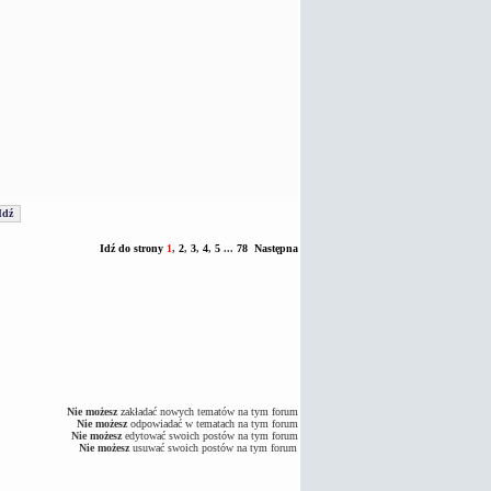
Idź do strony
1
,
2
,
3
,
4
,
5
...
78
Następna
Nie możesz
zakładać nowych tematów na tym forum
Nie możesz
odpowiadać w tematach na tym forum
Nie możesz
edytować swoich postów na tym forum
Nie możesz
usuwać swoich postów na tym forum