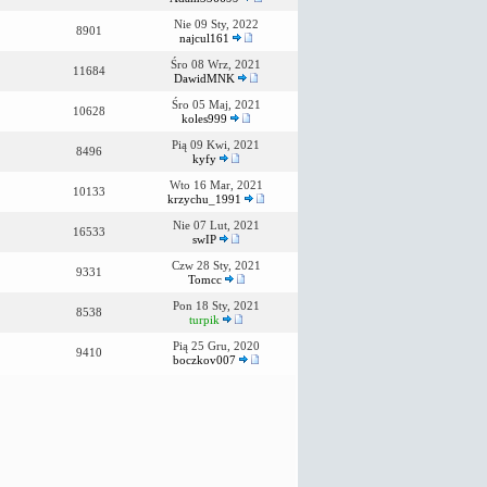
Nie 09 Sty, 2022
8901
najcul161
Śro 08 Wrz, 2021
11684
DawidMNK
Śro 05 Maj, 2021
10628
koles999
Pią 09 Kwi, 2021
8496
kyfy
Wto 16 Mar, 2021
10133
krzychu_1991
Nie 07 Lut, 2021
16533
swIP
Czw 28 Sty, 2021
9331
Tomcc
Pon 18 Sty, 2021
8538
turpik
Pią 25 Gru, 2020
9410
boczkov007