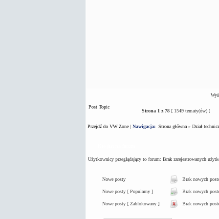
Wyśw
Post Topic
Strona
1
z
78
[ 1549 tematy(ów) ]
Przejdź do VW Zone
|
Nawigacja:
Strona główna
»
Dział technic
Kto jest na forum
Użytkownicy przeglądający to forum: Brak zarejestrowanych użyt
Nowe posty
Brak nowych pos
Nowe posty [ Popularny ]
Brak nowych postó
Nowe posty [ Zablokowany ]
Brak nowych post