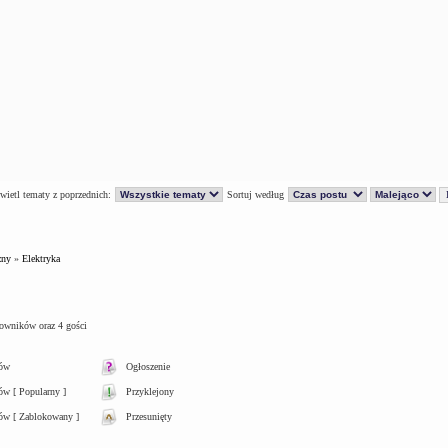
ietl tematy z poprzednich:
Sortuj według
zny
»
Elektryka
kowników oraz 4 gości
tów
Ogłoszenie
w [ Popularny ]
Przyklejony
ów [ Zablokowany ]
Przesunięty