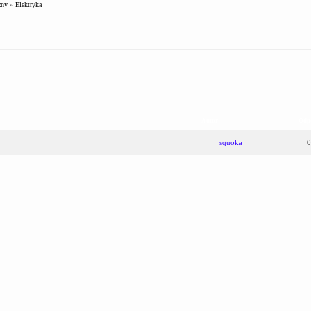
zny
»
Elektryka
Autor
Odp
squoka
0