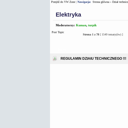
Przejdź do VW Zone
|
Nawigacja:
Strona główna
»
Dział technic
Elektryka
Moderatorzy:
Kuman
,
turpik
Post Topic
Strona
1
z
78
[ 1549 tematy(ów) ]
Tematy
REGULAMIN DZIAłU TECHNICZNEGO !!!