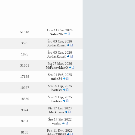
Czw 11 Cze, 2026
1
51318
Nolan202
Śro 03 Cze, 2026
3595
JordanRussell
Śro 03 Cze, 2026
1875
JordanRussell
Pią 27 Mar, 2026
31601
MrFunnyManQ
Śro 01 Paź, 2025
17138
miko34
Śro 09 Lip, 2025
10027
bartekv
Śro 09 Lip, 2025
18530
bartekv
Pią 17 Lut, 2023
9374
Markowoz
Śro 17 Sie, 2022
9761
vaglab
Pon 11 Kwi, 2022
8165
Adam336699