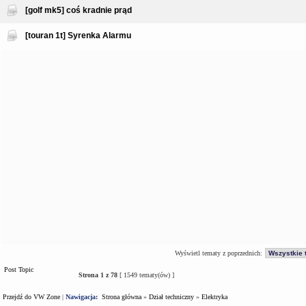
[golf mk5] coś kradnie prąd
[touran 1t] Syrenka Alarmu
Wyświetl tematy z poprzednich:
Post Topic
Strona
1
z
78
[ 1549 tematy(ów) ]
Przejdź do VW Zone
|
Nawigacja:
Strona główna
»
Dział techniczny
»
Elektryka