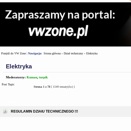
Przejdź do VW Zone
|
Nawigacja:
Strona główna
»
Dział techniczny
»
Elektryka
Elektryka
Moderatorzy:
Kuman
,
turpik
Post Topic
Strona
1
z
78
[ 1549 tematy(ów) ]
Tematy
REGULAMIN DZIAłU TECHNICZNEGO !!!