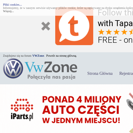
Pliki cookies...
Informujemy, że w naszym serwisie używamy plików cookie, które są zapisywane na dysku urządzenia końco
Follow th
Więcej...
with Tapa
FREE - on
Znajdujesz się na forum
VWZone
.
Powrót na stronę główną.
Strona Główna
Rejestra