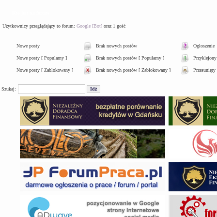
Kto jest na forum
Użytkownicy przeglądający to forum:
Google [Bot]
oraz 1 gość
Nowe posty
Brak nowych postów
Ogłoszenie
Nowe posty [ Popularny ]
Brak nowych postów [ Popularny ]
Przyklejony
Nowe posty [ Zablokowany ]
Brak nowych postów [ Zablokowany ]
Przesunięty
Szukaj: