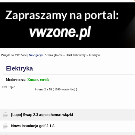
Przejdź do VW Zone
|
Nawigacja:
Strona główna
»
Dział techniczny
»
Elektryka
Elektryka
Moderatorzy:
Kuman
,
turpik
Post Topic
Strona
2
z
78
[ 1549 tematy(ów) ]
Tematy
[Lupo] Swap 2.3 aqn schemat wiązki
Nowa instalacja golf 2 1.8