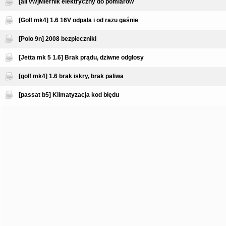
[all vw]Miernik elektryczny do pomiarów
[Golf mk4] 1.6 16V odpala i od razu gaśnie
[Polo 9n] 2008 bezpieczniki
[Jetta mk 5 1.6] Brak prądu, dziwne odgłosy
[golf mk4] 1.6 brak iskry, brak paliwa
[passat b5] Klimatyzacja kod błędu