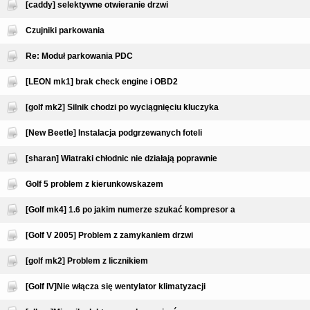
[caddy] selektywne otwieranie drzwi
Czujniki parkowania
Re: Moduł parkowania PDC
[LEON mk1] brak check engine i OBD2
[golf mk2] Silnik chodzi po wyciągnięciu kluczyka
[New Beetle] Instalacja podgrzewanych foteli
[sharan] Wiatraki chłodnic nie działają poprawnie
Golf 5 problem z kierunkowskazem
[Golf mk4] 1.6 po jakim numerze szukać kompresor a
[Golf V 2005] Problem z zamykaniem drzwi
[golf mk2] Problem z licznikiem
[Golf IV]Nie włącza się wentylator klimatyzacji