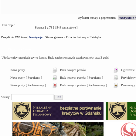
Wyświetl tematy z poprzednich:
Post Topic
Strona
2
z
78
[ 1549 tematy(ów) ]
Przejdź do VW Zone
|
Nawigacja:
Strona główna
»
Dział techniczny
»
Elektryka
Kto jest na forum
Użytkownicy przeglądający to forum: Brak zarejestrowanych użytkowników oraz 3 gości
Nowe posty
Brak nowych postów
Ogłoszenie
Nowe posty [ Popularny ]
Brak nowych postów [ Popularny ]
Przyklejony
Nowe posty [ Zablokowany ]
Brak nowych postów [ Zablokowany ]
Przesunięty
Szukaj: