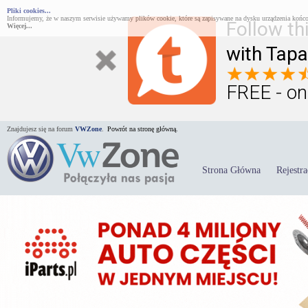
Pliki cookies...
Informujemy, że w naszym serwisie używamy plików cookie, które są zapisywane na dysku urządzenia końco
Follow th
Więcej...
with Tapa
FREE - on
Znajdujesz się na forum
VWZone
.
Powrót na stronę główną.
Strona Główna
Rejestra