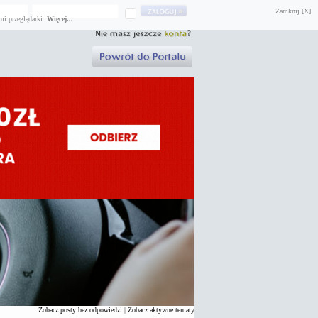
Zamknij [X]
mi przeglądarki.
Więcej...
Zobacz posty bez odpowiedzi
|
Zobacz aktywne tematy