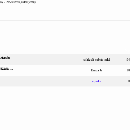
zny
»
Zawieszenie,układ jezdny
Autor
Odp
sztacie
rafalgolf cabrio mk1
94
żają ....
Burza Jr
18
squoka
0