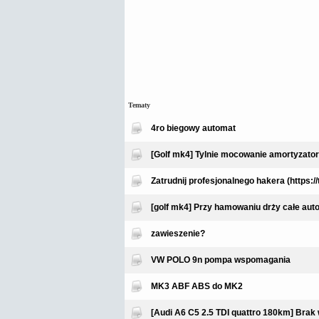
Tematy
4ro biegowy automat
[Golf mk4] Tylnie mocowanie amortyzato
Zatrudnij profesjonalnego hakera (https:/
[golf mk4] Przy hamowaniu drży całe aut
zawieszenie?
VW POLO 9n pompa wspomagania
MK3 ABF ABS do MK2
[Audi A6 C5 2.5 TDI quattro 180km] Bra