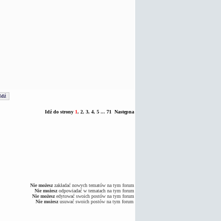
Idź do strony
1
,
2
,
3
,
4
,
5
...
71
Następna
Nie możesz
zakładać nowych tematów na tym forum
Nie możesz
odpowiadać w tematach na tym forum
Nie możesz
edytować swoich postów na tym forum
Nie możesz
usuwać swoich postów na tym forum