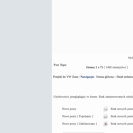
Wyśw
Post Topic
Strona
1
z
71
[ 1406 tematy(ów) ]
Przejdź do VW Zone
|
Nawigacja:
Strona główna
»
Dział technic
Kto jest na forum
Użytkownicy przeglądający to forum: Brak zarejestrowanych użyt
Nowe posty
Brak nowych pos
Nowe posty [ Popularny ]
Brak nowych postó
Nowe posty [ Zablokowany ]
Brak nowych post