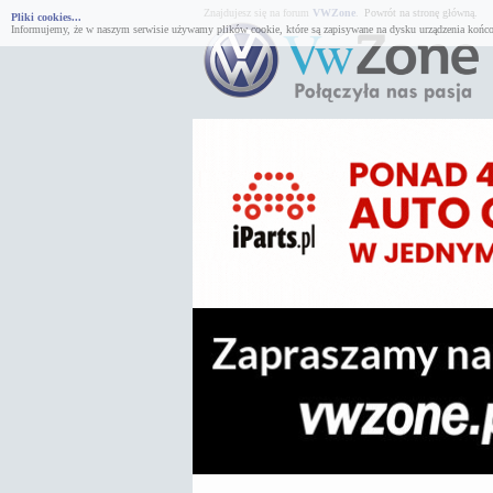
Znajdujesz się na forum
VWZone
.
Powrót na stronę główną.
Pliki cookies...
Informujemy, że w naszym serwisie używamy plików cookie, które są zapisywane na dysku urządzenia końco