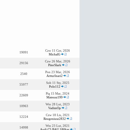
Czw 11 Cze, 2026
19091
MichalG
Czw 26 Mar, 2026
29156
PiterSlark
Pon 23 Mar, 2026
2540
ArtturInari2
Sob 11 Sty, 2025
55977
Polo112
Pią 15 Mar, 2024
22609
Mateusz199
Wto 28 Lut, 2023
10963
VadimOp
Czw 18 Lis, 2021
12224
Reugeniusz2832
Wto 23 Lut, 2021
14998
Audi C5 BAU 180km