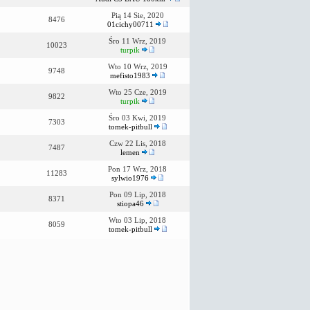
Pią 14 Sie, 2020
8476
01cichy00711
Śro 11 Wrz, 2019
10023
turpik
Wto 10 Wrz, 2019
9748
mefisto1983
Wto 25 Cze, 2019
9822
turpik
Śro 03 Kwi, 2019
7303
tomek-pitbull
Czw 22 Lis, 2018
7487
lemen
Pon 17 Wrz, 2018
11283
sylwio1976
Pon 09 Lip, 2018
8371
stiopa46
Wto 03 Lip, 2018
8059
tomek-pitbull