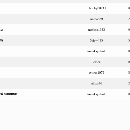
01cichy00711
0
nomad89
2
ku
mefisto1983
0
ów
Sajew415
5
tomek-pitbull
0
lemen
0
sylwio1976
5
stiopa46
2
x4 automat,
tomek-pitbull
0