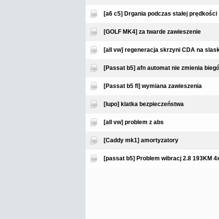
[a6 c5] Drgania podczas stałej prędkości
[GOLF MK4] za twarde zawieszenie
[all vw] regeneracja skrzyni CDA na slas
[Passat b5] afn automat nie zmienia bieg
[Passat b5 fl] wymiana zawieszenia
[lupo] klatka bezpieczeństwa
[all vw] problem z abs
[Caddy mk1] amortyzatory
[passat b5] Problem wibracj 2.8 193KM 4