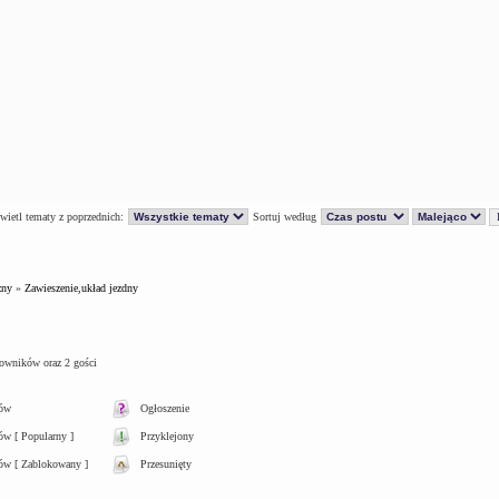
ietl tematy z poprzednich:
Sortuj według
zny
»
Zawieszenie,układ jezdny
kowników oraz 2 gości
tów
Ogłoszenie
w [ Popularny ]
Przyklejony
ów [ Zablokowany ]
Przesunięty