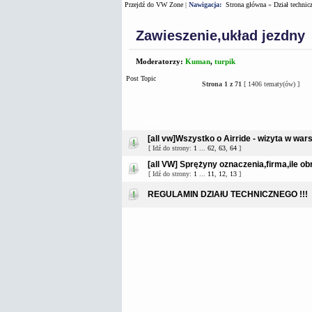
Przejdź do VW Zone
|
Nawigacja:
Strona główna
»
Dział technic
Zawieszenie,układ jezdny
Moderatorzy:
Kuman
,
turpik
Post Topic
Strona
1
z
71
[ 1406 tematy(ów) ]
Tematy
[all vw]Wszystko o Airride - wizyta w war
[ Idź do strony:
1
...
62
,
63
,
64
]
[all VW] Sprężyny oznaczenia,firma,ile obni
[ Idź do strony:
1
...
11
,
12
,
13
]
REGULAMIN DZIAłU TECHNICZNEGO !!!