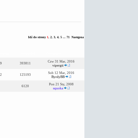
Idź do strony
1
,
2
,
3
,
4
,
5
...
71
Następna
owiedzi
Wyświetleń
Ostatni post
Czw 31 Mar, 2016
9
393811
vipergti
Sob 12 Mar, 2016
2
125193
ByrdyBB
Pon 21 Sty, 2008
6120
squoka