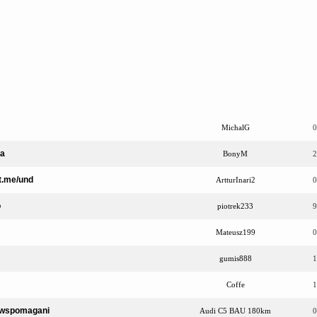
MichalG
0
ra
BonyM
2
/t.me/und
ArtturInari2
0
o
piotrek233
9
Mateusz199
0
gumis888
1
Coffe
1
k wspomagani
Audi C5 BAU 180km
0