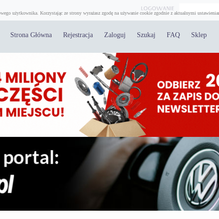
wego użytkownika. Korzystając ze strony wyrażasz zgodę na używanie cookie zgodnie z aktualnymi ustawienia
Strona Główna
Rejestracja
Zaloguj
Szukaj
FAQ
Sklep