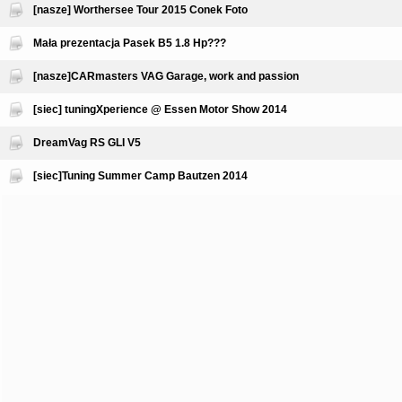
[nasze] Worthersee Tour 2015 Conek Foto
Mała prezentacja Pasek B5 1.8 Hp???
[nasze]CARmasters VAG Garage, work and passion
[siec] tuningXperience @ Essen Motor Show 2014
DreamVag RS GLI V5
[siec]Tuning Summer Camp Bautzen 2014