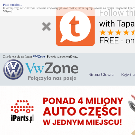
Pliki cookies...
Informujemy, że w naszym serwisie używamy plików cookie, które są zapisywane na dysku urządzenia końco
Follow th
Więcej...
with Tapa
FREE - on
Znajdujesz się na forum
VWZone
.
Powrót na stronę główną.
Strona Główna
Rejestra