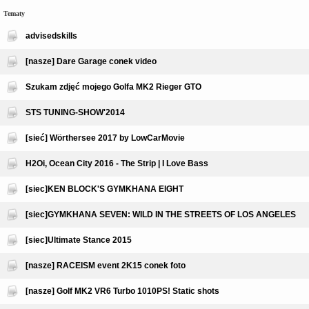
Tematy
advisedskills
[nasze] Dare Garage conek video
Szukam zdjęć mojego Golfa MK2 Rieger GTO
STS TUNING-SHOW'2014
[sieć] Wörthersee 2017 by LowCarMovie
H2Oi, Ocean City 2016 - The Strip | I Love Bass
[siec]KEN BLOCK'S GYMKHANA EIGHT
[siec]GYMKHANA SEVEN: WILD IN THE STREETS OF LOS ANGELES
[siec]Ultimate Stance 2015
[nasze] RACEISM event 2K15 conek foto
[nasze] Golf MK2 VR6 Turbo 1010PS! Static shots