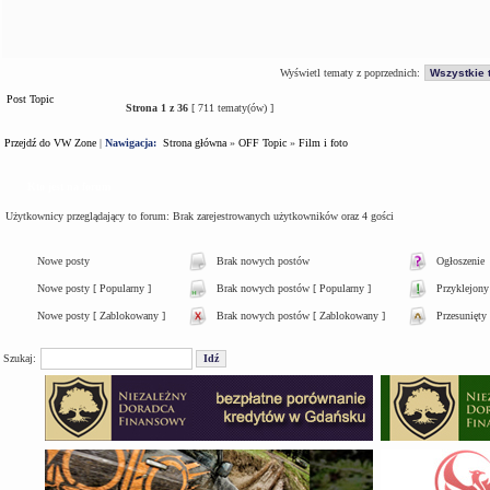
Wyświetl tematy z poprzednich:
Post Topic
Strona
1
z
36
[ 711 tematy(ów) ]
Przejdź do VW Zone
|
Nawigacja:
Strona główna
»
OFF Topic
»
Film i foto
Kto jest na forum
Użytkownicy przeglądający to forum: Brak zarejestrowanych użytkowników oraz 4 gości
Nowe posty
Brak nowych postów
Ogłoszenie
Nowe posty [ Popularny ]
Brak nowych postów [ Popularny ]
Przyklejony
Nowe posty [ Zablokowany ]
Brak nowych postów [ Zablokowany ]
Przesunięty
Szukaj: