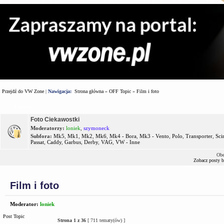
Przejdź do VW Zone
|
Nawigacja:
Strona główna
»
OFF Topic
»
Film i foto
Forum
Foto Ciekawostki
Moderatorzy:
loniek
,
szymoneck
Subfora:
Mk5
,
Mk1
,
Mk2
,
Mk6
,
Mk4 - Bora
,
Mk3 - Vento
,
Polo
,
Transporter
,
Sci
Passat
,
Caddy
,
Garbus
,
Derby
,
VAG
,
VW - Inne
Obe
Zobacz posty 
Film i foto
Moderator:
loniek
Post Topic
Strona
1
z
36
[ 711 tematy(ów) ]