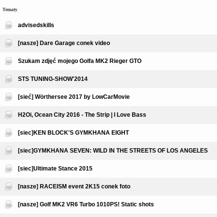
Tematy
advisedskills
[nasze] Dare Garage conek video
Szukam zdjęć mojego Golfa MK2 Rieger GTO
STS TUNING-SHOW'2014
[sieć] Wörthersee 2017 by LowCarMovie
H2Oi, Ocean City 2016 - The Strip | I Love Bass
[siec]KEN BLOCK'S GYMKHANA EIGHT
[siec]GYMKHANA SEVEN: WILD IN THE STREETS OF LOS ANGELES
[siec]Ultimate Stance 2015
[nasze] RACEISM event 2K15 conek foto
[nasze] Golf MK2 VR6 Turbo 1010PS! Static shots