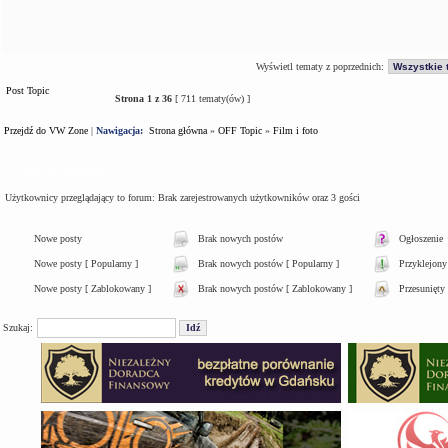
Wyświetl tematy z poprzednich:
Post Topic
Strona
1
z
36
[ 711 tematy(ów) ]
Przejdź do VW Zone
|
Nawigacja:
Strona główna
»
OFF Topic
»
Film i foto
Kto jest na forum
Użytkownicy przeglądający to forum: Brak zarejestrowanych użytkowników oraz 3 gości
Nowe posty
Brak nowych postów
Ogłoszenie
Nowe posty [ Popularny ]
Brak nowych postów [ Popularny ]
Przyklejony
Nowe posty [ Zablokowany ]
Brak nowych postów [ Zablokowany ]
Przesunięty
Szukaj: