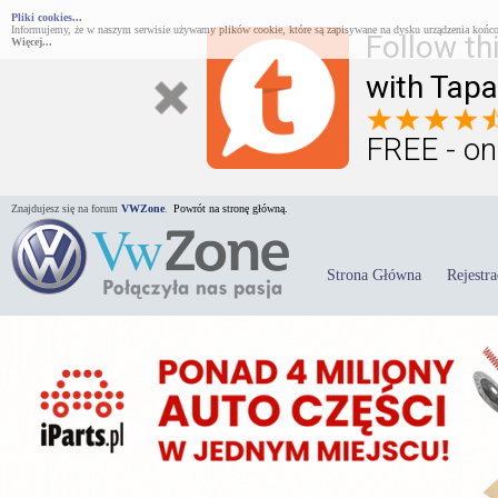
Pliki cookies...
Informujemy, że w naszym serwisie używamy plików cookie, które są zapisywane na dysku urządzenia końco
Follow th
Więcej...
with Tapa
FREE - on
Znajdujesz się na forum
VWZone
.
Powrót na stronę główną.
Strona Główna
Rejestra