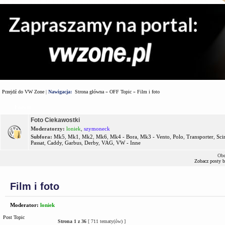
Przejdź do VW Zone
|
Nawigacja:
Strona główna
»
OFF Topic
»
Film i foto
Forum
Foto Ciekawostki
Moderatorzy:
loniek
,
szymoneck
Subfora:
Mk5
,
Mk1
,
Mk2
,
Mk6
,
Mk4 - Bora
,
Mk3 - Vento
,
Polo
,
Transporter
,
Sci
Passat
,
Caddy
,
Garbus
,
Derby
,
VAG
,
VW - Inne
Obe
Zobacz posty 
Film i foto
Moderator:
loniek
Post Topic
Strona
1
z
36
[ 711 tematy(ów) ]