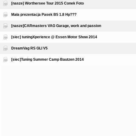
[nasze] Worthersee Tour 2015 Conek Foto
Mała prezentacja Pasek B5 1.8 Hp???
[nasze]CARmasters VAG Garage, work and passion
[siec] tuningXperience @ Essen Motor Show 2014
DreamVag RS GLI V5
[siec]Tuning Summer Camp Bautzen 2014