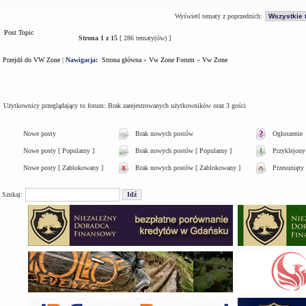
Wyświetl tematy z poprzednich:
Post Topic
Strona
1
z
15
[ 286 tematy(ów) ]
Przejdź do VW Zone
|
Nawigacja:
Strona główna
»
Vw Zone Forum
»
Vw Zone
Kto jest na forum
Użytkownicy przeglądający to forum: Brak zarejestrowanych użytkowników oraz 3 gości
Nowe posty
Brak nowych postów
Ogłoszenie
Nowe posty [ Popularny ]
Brak nowych postów [ Popularny ]
Przyklejony
Nowe posty [ Zablokowany ]
Brak nowych postów [ Zablokowany ]
Przesunięty
Szukaj: