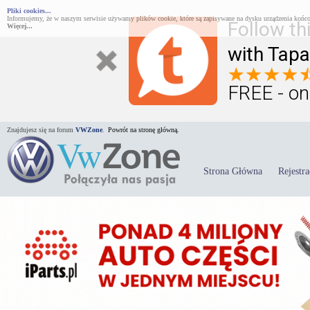
Pliki cookies...
Informujemy, że w naszym serwisie używamy plików cookie, które są zapisywane na dysku urządzenia końco
Follow th
Więcej...
with Tapa
FREE - on
Znajdujesz się na forum
VWZone
.
Powrót na stronę główną.
Strona Główna
Rejestra