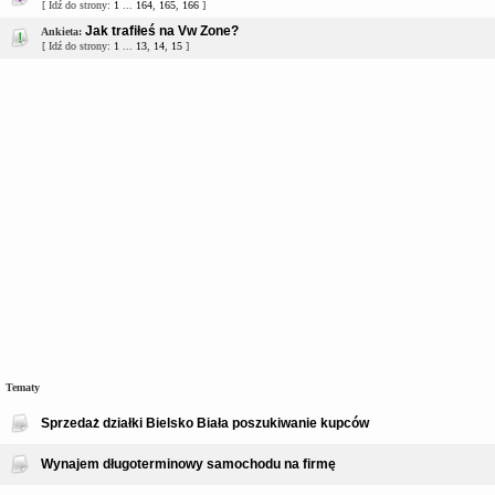
[ Idź do strony:
1
...
164
,
165
,
166
]
Jak trafiłeś na Vw Zone?
Ankieta:
[ Idź do strony:
1
...
13
,
14
,
15
]
Tematy
Sprzedaż działki Bielsko Biała poszukiwanie kupców
Wynajem długoterminowy samochodu na firmę