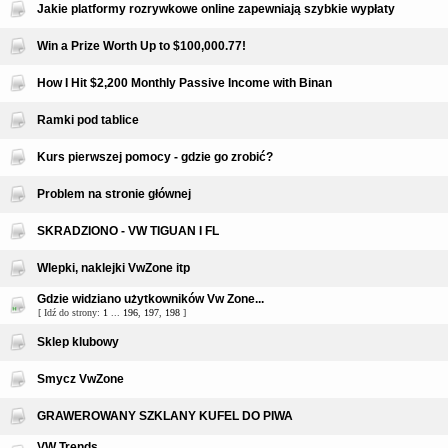
Jakie platformy rozrywkowe online zapewniają szybkie wypłaty
Win a Prize Worth Up to $100,000.77!
How I Hit $2,200 Monthly Passive Income with Binan
Ramki pod tablice
Kurs pierwszej pomocy - gdzie go zrobić?
Problem na stronie głównej
SKRADZIONO - VW TIGUAN I FL
Wlepki, naklejki VwZone itp
Gdzie widziano użytkowników Vw Zone...
[ Idź do strony:
1
...
196
,
197
,
198
]
Sklep klubowy
Smycz VwZone
GRAWEROWANY SZKLANY KUFEL DO PIWA
VW Trends