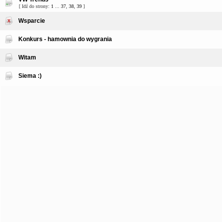
[ Idź do strony:
1
...
37
,
38
,
39
]
Wsparcie
Konkurs - hamownia do wygrania
Witam
Siema :)