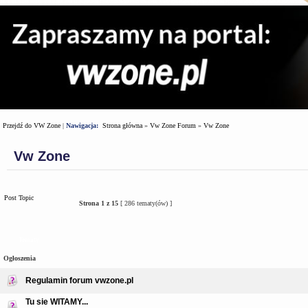
Przejdź do VW Zone
|
Nawigacja:
Strona główna
»
Vw Zone Forum
»
Vw Zone
Vw Zone
Post Topic
Strona
1
z
15
[ 286 tematy(ów) ]
Tematy
Ogłoszenia
Regulamin forum vwzone.pl
Tu sie WITAMY...