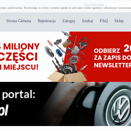
wego użytkownika. Korzystając ze strony wyrażasz zgodę na używanie cookie zgodnie z aktualnymi ustawienia
Strona Główna
Rejestracja
Zaloguj
Szukaj
FAQ
Sklep