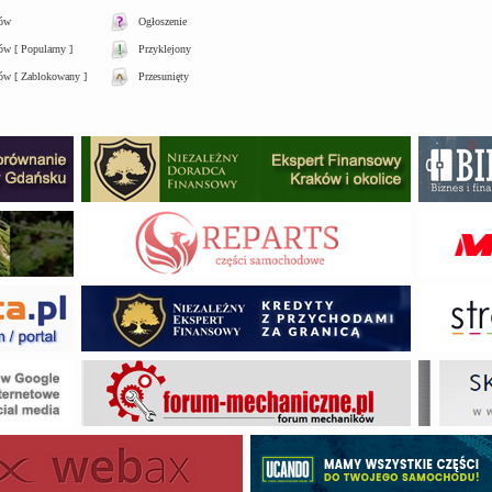
tów
Ogłoszenie
w [ Popularny ]
Przyklejony
ów [ Zablokowany ]
Przesunięty