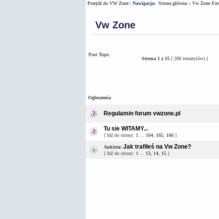
Przejdź do VW Zone
|
Nawigacja:
Strona główna
»
Vw Zone Fo
Vw Zone
Post Topic
Strona
1
z
15
[ 286 tematy(ów) ]
Tematy
Ogłoszenia
Regulamin forum vwzone.pl
Tu sie WITAMY...
[ Idź do strony:
1
...
164
,
165
,
166
]
Jak trafiłeś na Vw Zone?
Ankieta:
[ Idź do strony:
1
...
13
,
14
,
15
]