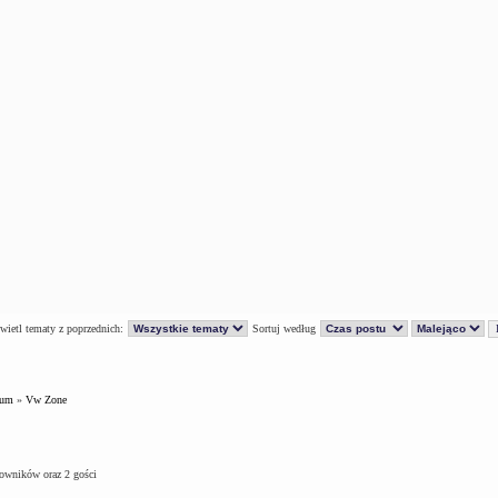
ietl tematy z poprzednich:
Sortuj według
rum
»
Vw Zone
kowników oraz 2 gości