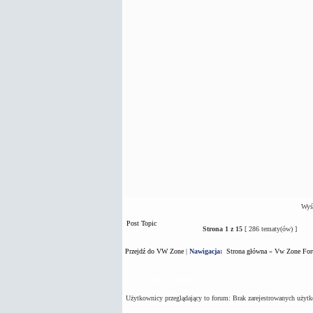
Wyśw
Post Topic
Strona
1
z
15
[ 286 tematy(ów) ]
Przejdź do VW Zone
|
Nawigacja:
Strona główna
»
Vw Zone Fo
Kto jest na forum
Użytkownicy przeglądający to forum: Brak zarejestrowanych użyt