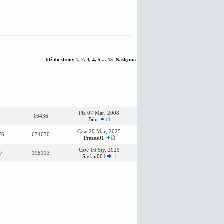
Idź do strony
1
,
2
,
3
,
4
,
5
...
15
Następna
owiedzi
Wyświetleń
Ostatni post
Pią 07 Mar, 2008
16436
Bilu.
Czw 20 Mar, 2025
76
674070
Prezes01
Czw 16 Sty, 2025
7
198113
Stefan001