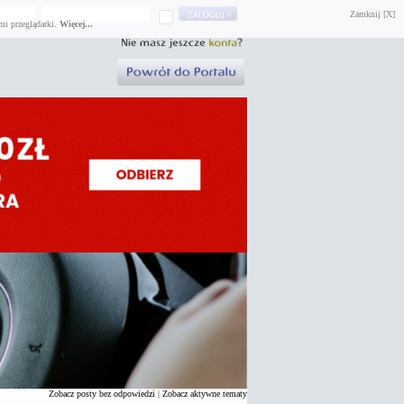
Zamknij [X]
mi przeglądarki.
Więcej...
Zobacz posty bez odpowiedzi
|
Zobacz aktywne tematy