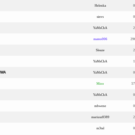
Helenka
0
sinvs
0
YaMsChA
2
mateo006
29
Sleaze
2
YaMsChA
1
IWA
YaMsChA
0
Mioo
57
YaMsChA
0
mbwene
0
mariusz8389
2
m3tal
0