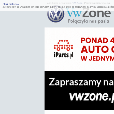
Znajdujesz się na forum
VWZone
.
Powrót na stronę główną.
Pliki cookies...
Informujemy, że w naszym serwisie używamy plików cookie, które są zapisywane na dysku urządzenia końco