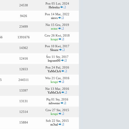
Pon 05 Lut, 2024
24538
Helenka
Pon 14 Mar, 2022
9426
sinvs
Nie 15 Gru, 2019
23499
ector
Czw 26 Kwi, 2018
66
1391676
krupi
Pon 10 Kwi, 2017
14362
Sleaze
Śro 11 Sty, 2017
12416
legrant00
Pon 24 Paź, 2016
12653
YaMsChA
Wto 21 Cze, 2016
5
244511
krupi
Nie 13 Mar, 2016
13397
YaMsChA
Pią 01 Sty, 2016
13131
mbwene
Czw 27 Sie, 2015
12514
krupi
Sob 22 Sie, 2015
15884
m3tal