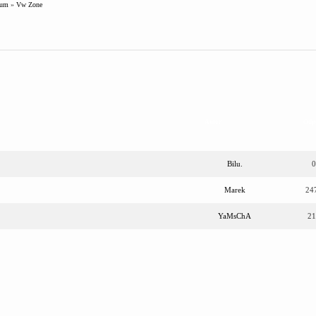
rum
»
Vw Zone
Autor
Odp
Bilu.
0
Marek
24
YaMsChA
21