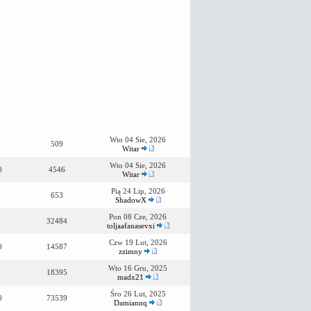
Wto 04 Sie, 2026
509
Witar
Wto 04 Sie, 2026
0
4546
Witar
Pią 24 Lip, 2026
653
ShadowX
Pon 08 Cze, 2026
32484
toljaafanasevxi
Czw 19 Lut, 2026
0
14587
zzimny
Wto 16 Gru, 2025
18395
madx21
Śro 26 Lut, 2025
0
73539
Damiannq