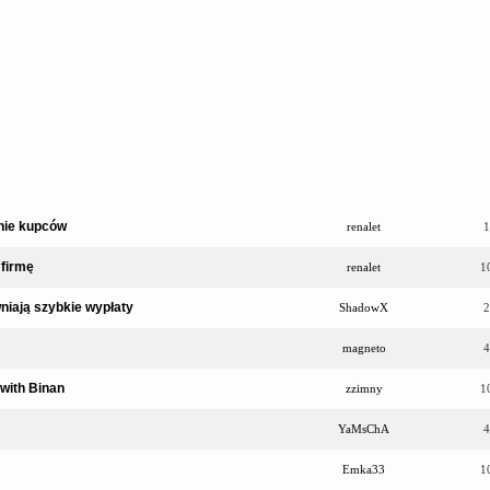
anie kupców
renalet
1
firmę
renalet
1
niają szybkie wypłaty
ShadowX
2
magneto
4
with Binan
zzimny
1
YaMsChA
4
Emka33
1