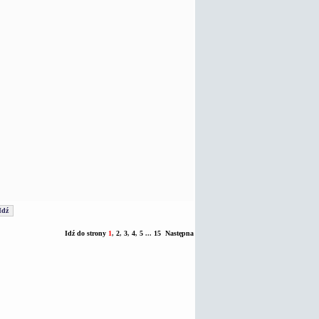
Idź do strony
1
,
2
,
3
,
4
,
5
...
15
Następna