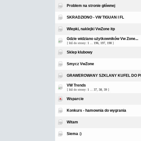
Problem na stronie głównej
SKRADZIONO - VW TIGUAN I FL
Wlepki, naklejki VwZone itp
Gdzie widziano użytkowników Vw Zone...
[ Idź do strony:
1
...
196
,
197
,
198
]
Sklep klubowy
Smycz VwZone
GRAWEROWANY SZKLANY KUFEL DO P
VW Trends
[ Idź do strony:
1
...
37
,
38
,
39
]
Wsparcie
Konkurs - hamownia do wygrania
Witam
Siema :)