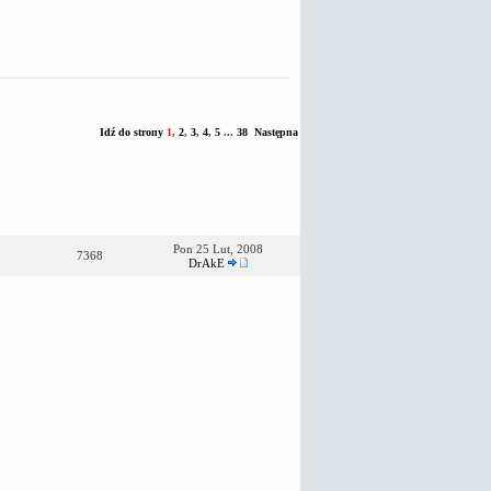
Idź do strony
1
,
2
,
3
,
4
,
5
...
38
Następna
owiedzi
Wyświetleń
Ostatni post
Pon 25 Lut, 2008
7368
DrAkE