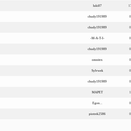
luki07
1
chudy191989
0
chudy191989
0
-M-A-T-I-
0
chudy191989
0
omnitrx
0
Sylvwek
0
chudy191989
0
MAPET
1
Egon...
0
piotrek2586
0