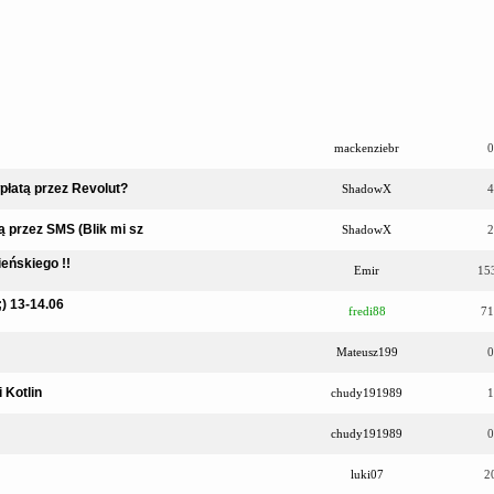
mackenziebr
0
płatą przez Revolut?
ShadowX
4
 przez SMS (Blik mi sz
ShadowX
2
eńskiego !!
Emir
15
) 13-14.06
fredi88
71
Mateusz199
0
 Kotlin
chudy191989
1
chudy191989
0
luki07
2