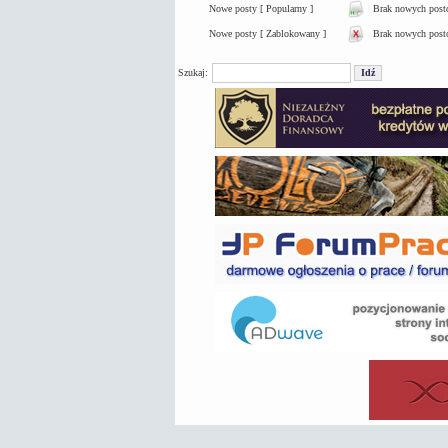
Nowe posty [ Popularny ]
Brak nowych postó
Nowe posty [ Zablokowany ]
Brak nowych post
Szukaj: