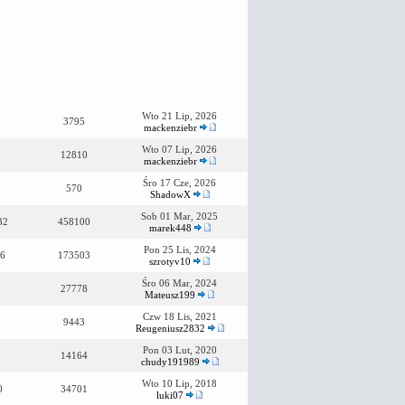
Wto 21 Lip, 2026
3795
mackenziebr
Wto 07 Lip, 2026
12810
mackenziebr
Śro 17 Cze, 2026
570
ShadowX
Sob 01 Mar, 2025
32
458100
marek448
Pon 25 Lis, 2024
6
173503
szrotyv10
Śro 06 Mar, 2024
27778
Mateusz199
Czw 18 Lis, 2021
9443
Reugeniusz2832
Pon 03 Lut, 2020
14164
chudy191989
Wto 10 Lip, 2018
0
34701
luki07