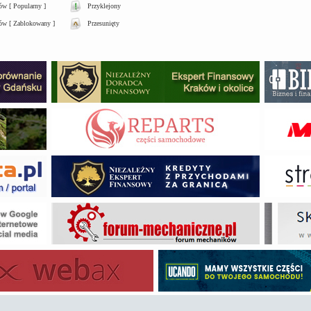
w [ Popularny ]
Przyklejony
ów [ Zablokowany ]
Przesunięty