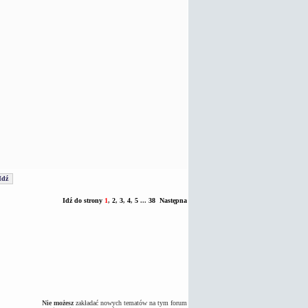
Idź do strony
1
,
2
,
3
,
4
,
5
...
38
Następna
Nie możesz
zakładać nowych tematów na tym forum