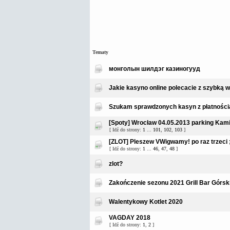
Tematy
монголын шилдэг казиногууд
Jakie kasyno online polecacie z szybką w
Szukam sprawdzonych kasyn z płatnością
[Spoty] Wrocław 04.05.2013 parking Kami
[ Idź do strony:
1
...
101
,
102
,
103
]
[ZLOT] Pleszew VWigwamy! po raz trzeci ;
[ Idź do strony:
1
...
46
,
47
,
48
]
zlot?
Zakończenie sezonu 2021 Grill Bar Górski
Walentykowy Kotlet 2020
VAGDAY 2018
[ Idź do strony:
1
,
2
]