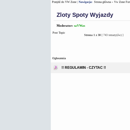
Przejdź do VW Zone
|
Nawigacja:
Strona główna
»
Vw Zone Fo
Zloty Spoty Wyjazdy
Moderator:
saVWas
Post Topic
Strona
1
z
38
[ 743 tematy(ów) ]
Tematy
Ogłoszenia
!! REGULAMIN - CZYTAC !!