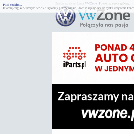
Znajdujesz się na forum
VWZone
.
Powrót na stronę główną.
Pliki cookies...
Informujemy, że w naszym serwisie używamy plików cookie, które są zapisywane na dysku urządzenia końco