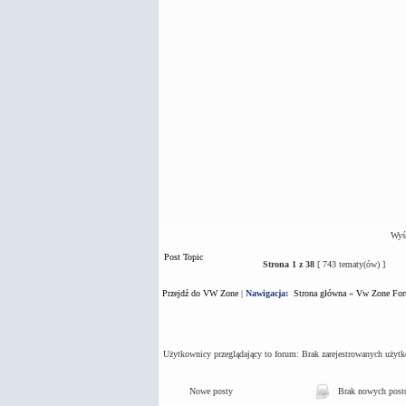
Wyśw
Post Topic
Strona
1
z
38
[ 743 tematy(ów) ]
Przejdź do VW Zone
|
Nawigacja:
Strona główna
»
Vw Zone Fo
Kto jest na forum
Użytkownicy przeglądający to forum: Brak zarejestrowanych użyt
Nowe posty
Brak nowych pos