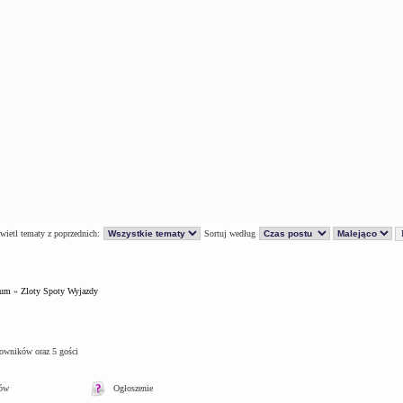
ietl tematy z poprzednich:
Sortuj według
rum
»
Zloty Spoty Wyjazdy
kowników oraz 5 gości
tów
Ogłoszenie