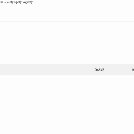
rum
»
Zloty Spoty Wyjazdy
Autor
Odp
DrAkE
0