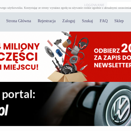
wego użytkownika. Korzystając ze strony wyrażasz zgodę na używanie cookie zgodnie z aktualnymi ustawienia
Strona Główna
Rejestracja
Zaloguj
Szukaj
FAQ
Sklep