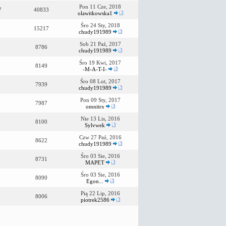
Pon 11 Cze, 2018
7
40833
olawitkowska1
Śro 24 Sty, 2018
15217
chudy191989
Sob 21 Paź, 2017
8786
chudy191989
Śro 19 Kwi, 2017
8149
-M-A-T-I-
Śro 08 Lut, 2017
7939
chudy191989
Pon 09 Sty, 2017
7987
omnitrx
Nie 13 Lis, 2016
8100
Sylvwek
Czw 27 Paź, 2016
8622
chudy191989
Śro 03 Sie, 2016
8731
MAPET
Śro 03 Sie, 2016
8090
Egon...
Pią 22 Lip, 2016
8006
piotrek2586