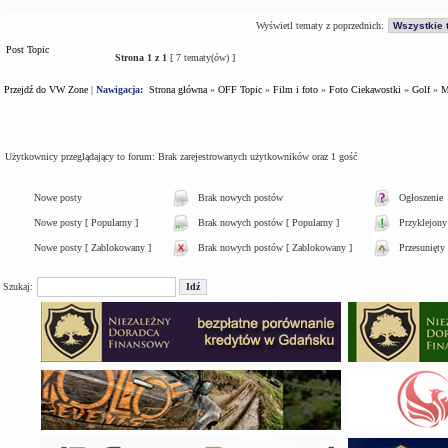
Wyświetl tematy z poprzednich:
Post Topic
Strona
1
z
1
[ 7 tematy(ów) ]
Przejdź do VW Zone
|
Nawigacja:
Strona główna
»
OFF Topic
»
Film i foto
»
Foto Ciekawostki
»
Golf
»
M
Kto jest na forum
Użytkownicy przeglądający to forum: Brak zarejestrowanych użytkowników oraz 1 gość
Nowe posty
Brak nowych postów
Ogłoszenie
Nowe posty [ Popularny ]
Brak nowych postów [ Popularny ]
Przyklejony
Nowe posty [ Zablokowany ]
Brak nowych postów [ Zablokowany ]
Przesunięty
Szukaj: