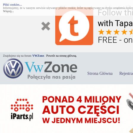
Pliki cookies...
Informujemy, że w naszym serwisie używamy plików cookie, które są zapisywane na dysku urządzenia końco
Follow th
Więcej...
with Tapa
FREE - on
Znajdujesz się na forum
VWZone
.
Powrót na stronę główną.
Strona Główna
Rejestra