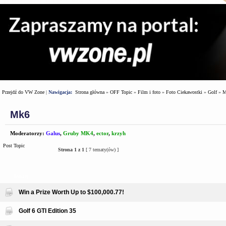
Przejdź do VW Zone
|
Nawigacja:
Strona główna
»
OFF Topic
»
Film i foto
»
Foto Ciekawostki
»
Golf
»
M
Mk6
Moderatorzy:
Galus
,
Gruby MK4
,
ector
,
krzyh
Post Topic
Strona
1
z
1
[ 7 tematy(ów) ]
Tematy
Win a Prize Worth Up to $100,000.77!
Golf 6 GTI Edition 35