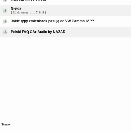
Giełda
[ Idź do strony:
1
...
7
,
8
,
9
]
Jakie typy zmieniarek pasują do VW Gamma IV ??
Polski FAQ CAr Audio by NAZAR
Tematy