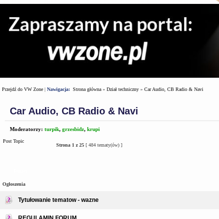
Przejdź do VW Zone
|
Nawigacja:
Strona główna
»
Dział techniczny
»
Car Audio, CB Radio & Navi
Car Audio, CB Radio & Navi
Moderatorzy:
turpik
,
grzesbidz
,
krupi
Post Topic
Strona
1
z
25
[ 484 tematy(ów) ]
Tematy
Ogłoszenia
Tytułowanie tematow - wazne
REGULAMIN FORUM