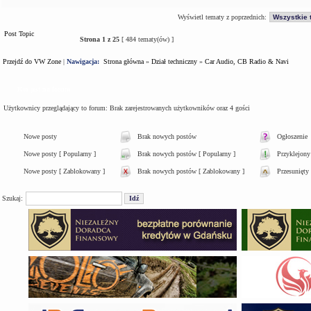
Wyświetl tematy z poprzednich:
Post Topic
Strona
1
z
25
[ 484 tematy(ów) ]
Przejdź do VW Zone
|
Nawigacja:
Strona główna
»
Dział techniczny
»
Car Audio, CB Radio & Navi
Kto jest na forum
Użytkownicy przeglądający to forum: Brak zarejestrowanych użytkowników oraz 4 gości
Nowe posty
Brak nowych postów
Ogłoszenie
Nowe posty [ Popularny ]
Brak nowych postów [ Popularny ]
Przyklejony
Nowe posty [ Zablokowany ]
Brak nowych postów [ Zablokowany ]
Przesunięty
Szukaj: