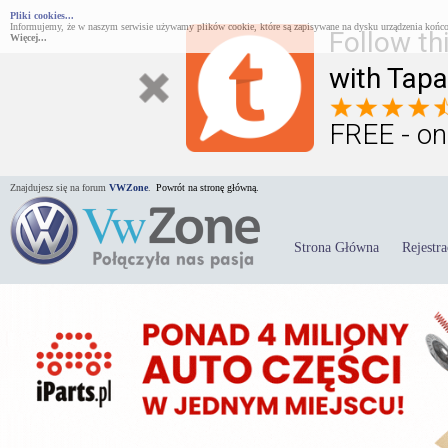
Pliki cookies...
Informujemy, że w naszym serwisie używamy plików cookie, które są zapisywane na dysku urządzenia końco
Follow th
Więcej...
with Tapa
FREE - on
Znajdujesz się na forum
VWZone
.
Powrót na stronę główną.
Strona Główna
Rejestra