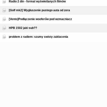
Radio 2 din - format wyświetlanych filmów
[Golf mk2] Wygłuszenie pustego auta od zera
[Vento]Podłączenie wooferów pod wzmacniacz
HPB 1502 jaki sub??
problem z radiem: szumy swisty zaklucenia