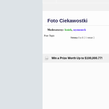
Foto Ciekawostki
Moderatorzy:
loniek
,
szymoneck
Post Topic
Strona
1
z
1
[ 1 temat ]
Tematy
Win a Prize Worth Up to $100,000.77!