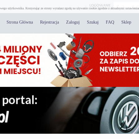
wego użytkownika. Korzystając ze strony wyrażasz zgodę na używanie cookie zgodnie z aktualnymi ustawienia
Strona Główna
Rejestracja
Zaloguj
Szukaj
FAQ
Sklep