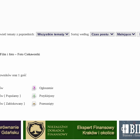
ietl tematy z poprzednich:
Sortuj według
Film i foto
»
Foto Ciekawostki
kowników oraz 1 gość
tów
Ogłoszenie
w [ Popularny ]
Przyklejony
ów [ Zablokowany ]
Przesunięty