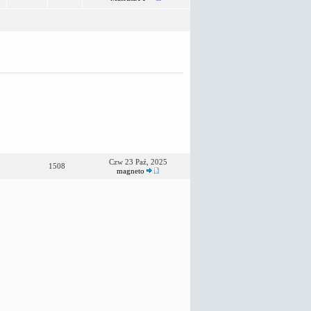
owiedzi
Wyświetleń
Ostatni post
Czw 23 Paź, 2025
1508
magneto