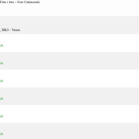
Film i foto
»
Foto Ciekawostki
,
Mk3 - Vento
yh
yh
yh
yh
yh
yh