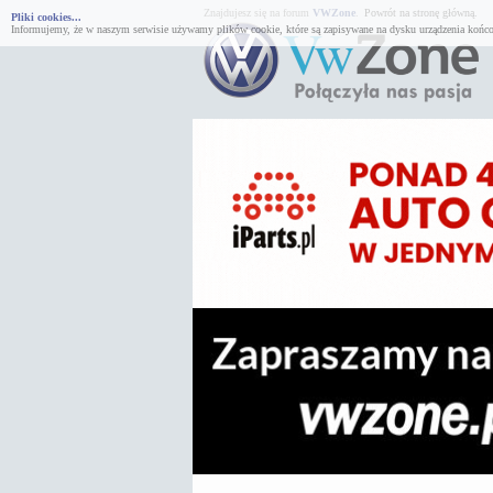
Znajdujesz się na forum
VWZone
.
Powrót na stronę główną.
Pliki cookies...
Informujemy, że w naszym serwisie używamy plików cookie, które są zapisywane na dysku urządzenia końco