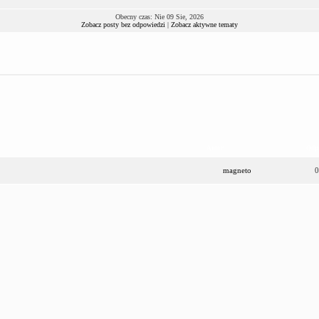
Obecny czas: Nie 09 Sie, 2026
Zobacz posty bez odpowiedzi
|
Zobacz aktywne tematy
Autor
Odp
magneto
0