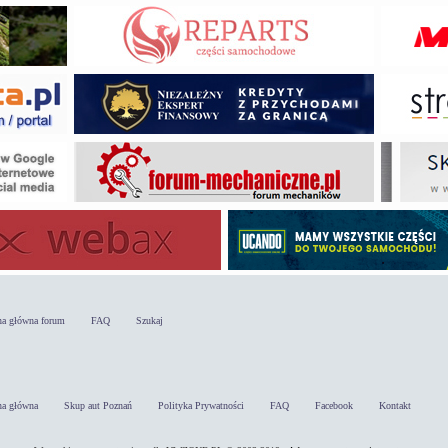
na główna forum
FAQ
Szukaj
na główna
Skup aut Poznań
Polityka Prywatności
FAQ
Facebook
Kontakt