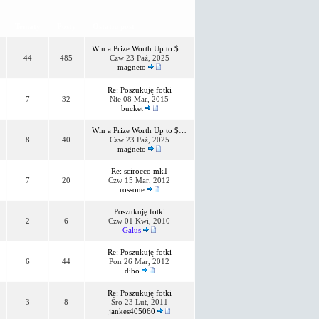
Tematy
Posty
Ostatni post
Win a Prize Worth Up to $…
44
485
Czw 23 Paź, 2025
magneto
Re: Poszukuję fotki
7
32
Nie 08 Mar, 2015
bucket
Win a Prize Worth Up to $…
8
40
Czw 23 Paź, 2025
magneto
Re: scirocco mk1
7
20
Czw 15 Mar, 2012
rossone
Poszukuję fotki
2
6
Czw 01 Kwi, 2010
Galus
Re: Poszukuję fotki
6
44
Pon 26 Mar, 2012
dibo
Re: Poszukuję fotki
3
8
Śro 23 Lut, 2011
jankes405060