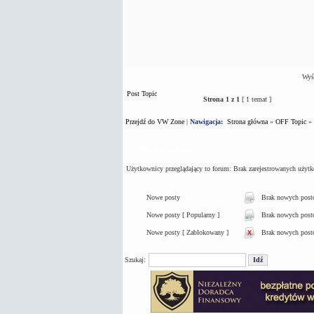
Wyśw
Post Topic
Strona
1
z
1
[ 1 temat ]
Przejdź do VW Zone
|
Nawigacja:
Strona główna
»
OFF Topic
»
Kto jest na forum
Użytkownicy przeglądający to forum: Brak zarejestrowanych użyt
Nowe posty
Brak nowych pos
Nowe posty [ Popularny ]
Brak nowych postó
Nowe posty [ Zablokowany ]
Brak nowych post
Szukaj: