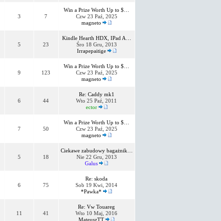
Win a Prize Worth Up to $…
3
7
Czw 23 Paź, 2025
magneto
Kindle Hearth HDX, IPad A…
5
23
Śro 18 Gru, 2013
Irrapepaitige
Win a Prize Worth Up to $…
9
123
Czw 23 Paź, 2025
magneto
Re: Caddy mk1
6
44
Wto 25 Paź, 2011
ector
Win a Prize Worth Up to $…
7
50
Czw 23 Paź, 2025
magneto
Ciekawe zabudowy bagażnik…
5
18
Nie 22 Gru, 2013
Galus
Re: skoda
6
75
Sob 19 Kwi, 2014
*Pawka*
Re: Vw Touareg
11
41
Wto 10 Maj, 2016
MateuszTT