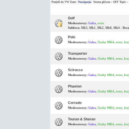
Przejdź do VW Zone
|
Nawigacja:
Strona główna
»
OFF Topic
»
Forum
Golf
Moderatorzy:
Galus
,
ector
Subfora:
Mk5
,
Mk1
,
Mk2
,
Mk6
,
Mk4 - Bora
Polo
Moderatorzy:
Galus
,
Gruby MK4
,
ector
,
krz
Transporter
Moderatorzy:
Galus
,
Gruby MK4
,
ector
,
krz
Scirocco
Moderatorzy:
Galus
,
Gruby MK4
,
ector
,
krz
Phaeton
Moderatorzy:
Galus
,
Gruby MK4
,
ector
,
krz
Corrado
Moderatorzy:
Galus
,
Gruby MK4
,
ector
,
krz
Touran & Sharan
Moderatorzy:
Galus
,
Gruby MK4
,
ector
,
krz