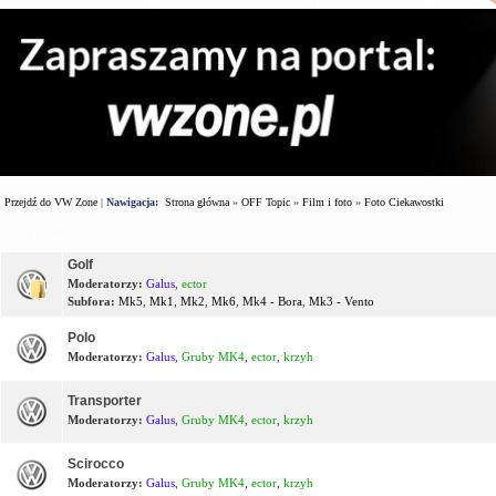
Przejdź do VW Zone
|
Nawigacja:
Strona główna
»
OFF Topic
»
Film i foto
»
Foto Ciekawostki
Forum
Golf
Moderatorzy:
Galus
,
ector
Subfora:
Mk5
,
Mk1
,
Mk2
,
Mk6
,
Mk4 - Bora
,
Mk3 - Vento
Polo
Moderatorzy:
Galus
,
Gruby MK4
,
ector
,
krzyh
Transporter
Moderatorzy:
Galus
,
Gruby MK4
,
ector
,
krzyh
Scirocco
Moderatorzy:
Galus
,
Gruby MK4
,
ector
,
krzyh