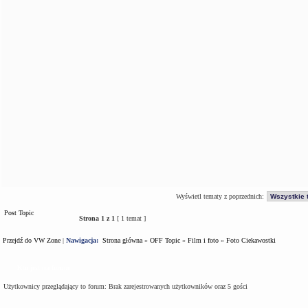
Wyświetl tematy z poprzednich:
Post Topic
Strona
1
z
1
[ 1 temat ]
Przejdź do VW Zone
|
Nawigacja:
Strona główna
»
OFF Topic
»
Film i foto
»
Foto Ciekawostki
Kto jest na forum
Użytkownicy przeglądający to forum: Brak zarejestrowanych użytkowników oraz 5 gości