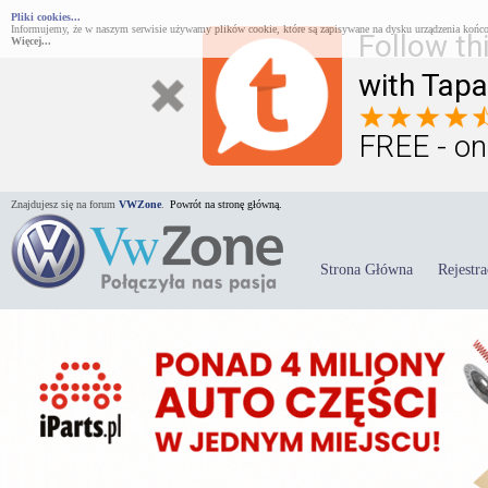
Pliki cookies...
Informujemy, że w naszym serwisie używamy plików cookie, które są zapisywane na dysku urządzenia końco
Follow th
Więcej...
with Tapa
FREE - on
Znajdujesz się na forum
VWZone
.
Powrót na stronę główną.
Strona Główna
Rejestra