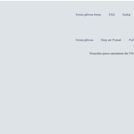
Strona główna forum
FAQ
Szukaj
Strona główna
Skup aut Poznań
Pol
Wszystkie prawa zastrzeżone dla 