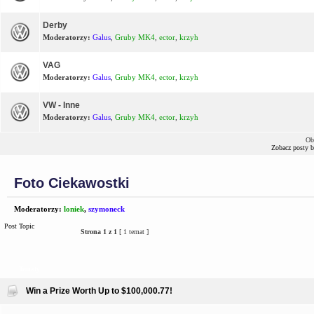
Derby
Moderatorzy:
Galus
,
Gruby MK4
,
ector
,
krzyh
VAG
Moderatorzy:
Galus
,
Gruby MK4
,
ector
,
krzyh
VW - Inne
Moderatorzy:
Galus
,
Gruby MK4
,
ector
,
krzyh
Ob
Zobacz posty 
Foto Ciekawostki
Moderatorzy:
loniek
,
szymoneck
Post Topic
Strona
1
z
1
[ 1 temat ]
Tematy
Win a Prize Worth Up to $100,000.77!