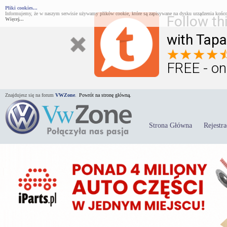
Pliki cookies...
Informujemy, że w naszym serwisie używamy plików cookie, które są zapisywane na dysku urządzenia końco
Follow th
Więcej...
with Tapa
FREE - on
Znajdujesz się na forum
VWZone
.
Powrót na stronę główną.
Strona Główna
Rejestra