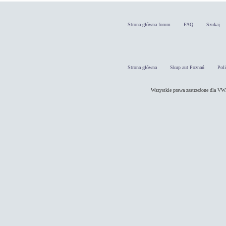
Strona główna forum
FAQ
Szukaj
Strona główna
Skup aut Poznań
Pol
Wszystkie prawa zastrzeżone dla 