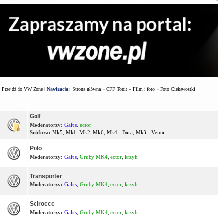
Przejdź do VW Zone
|
Nawigacja:
Strona główna
»
OFF Topic
»
Film i foto
»
Foto Ciekawostki
Forum
Golf
Moderatorzy:
Galus
,
ector
Subfora:
Mk5
,
Mk1
,
Mk2
,
Mk6
,
Mk4 - Bora
,
Mk3 - Vento
Polo
Moderatorzy:
Galus
,
Gruby MK4
,
ector
,
krzyh
Transporter
Moderatorzy:
Galus
,
Gruby MK4
,
ector
,
krzyh
Scirocco
Moderatorzy:
Galus
,
Gruby MK4
,
ector
,
krzyh