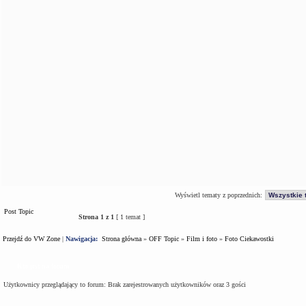
Wyświetl tematy z poprzednich:
Post Topic
Strona
1
z
1
[ 1 temat ]
Przejdź do VW Zone
|
Nawigacja:
Strona główna
»
OFF Topic
»
Film i foto
»
Foto Ciekawostki
Kto jest na forum
Użytkownicy przeglądający to forum: Brak zarejestrowanych użytkowników oraz 3 gości