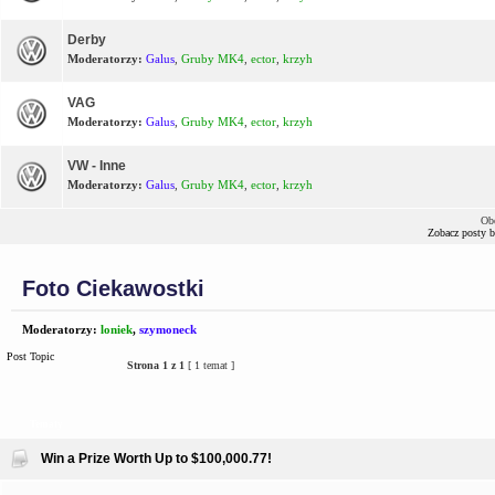
Derby
Moderatorzy:
Galus
,
Gruby MK4
,
ector
,
krzyh
VAG
Moderatorzy:
Galus
,
Gruby MK4
,
ector
,
krzyh
VW - Inne
Moderatorzy:
Galus
,
Gruby MK4
,
ector
,
krzyh
Ob
Zobacz posty 
Foto Ciekawostki
Moderatorzy:
loniek
,
szymoneck
Post Topic
Strona
1
z
1
[ 1 temat ]
Tematy
Win a Prize Worth Up to $100,000.77!