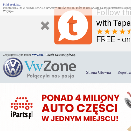
Pliki cookies...
Informujemy, że w naszym serwisie używamy plików cookie, które są zapisywane na dysku urządzenia końco
Follow th
Więcej...
with Tapa
FREE - on
Znajdujesz się na forum
VWZone
.
Powrót na stronę główną.
Strona Główna
Rejestra