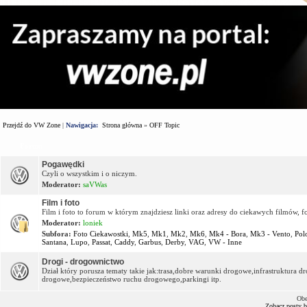
Przejdź do VW Zone
|
Nawigacja:
Strona główna
»
OFF Topic
Forum
Pogawędki
Czyli o wszystkim i o niczym.
Moderator:
saVWas
Film i foto
Film i foto to forum w którym znajdziesz linki oraz adresy do ciekawych filmów, f
Moderator:
loniek
Subfora:
Foto Ciekawostki
,
Mk5
,
Mk1
,
Mk2
,
Mk6
,
Mk4 - Bora
,
Mk3 - Vento
,
Pol
Santana
,
Lupo
,
Passat
,
Caddy
,
Garbus
,
Derby
,
VAG
,
VW - Inne
Drogi - drogownictwo
Dział który porusza tematy takie jak:trasa,dobre warunki drogowe,infrastruktura
drogowe,bezpieczeństwo ruchu drogowego,parkingi itp.
Obe
Zobacz posty 