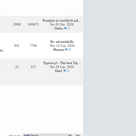
Tematy
Posty
Ostatni post
Przejście ze zwykłych pal…
2808
100471
Śro 05 Sie, 2026
Daiko
Re: advisedskills
841
7796
Wto 14 Lip, 2026
Manana
an
,
Typersi.pl - The best Tip…
22
157
Nie 26 Lip, 2026
Dan1
Skocz do: