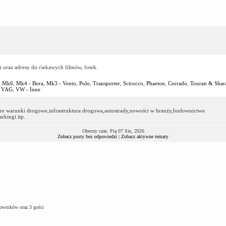
i oraz adresy do ciekawych filmów, fotek.
,
Mk6
,
Mk4 - Bora
,
Mk3 - Vento
,
Polo
,
Transporter
,
Scirocco
,
Phaeton
,
Corrado
,
Touran & Shar
,
VAG
,
VW - Inne
dobre warunki drogowe,infrastruktura drogowa,autostrady,nowości w branży,budownictwo
kingi itp.
Obecny czas: Pią 07 Sie, 2026
Zobacz posty bez odpowiedzi
|
Zobacz aktywne tematy
kowników oraz 3 gości