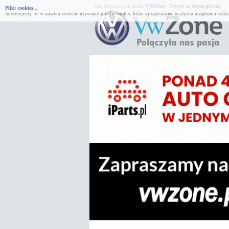
Znajdujesz się na forum
VWZone
.
Powrót na stronę główną.
Pliki cookies...
Informujemy, że w naszym serwisie używamy plików cookie, które są zapisywane na dysku urządzenia końco