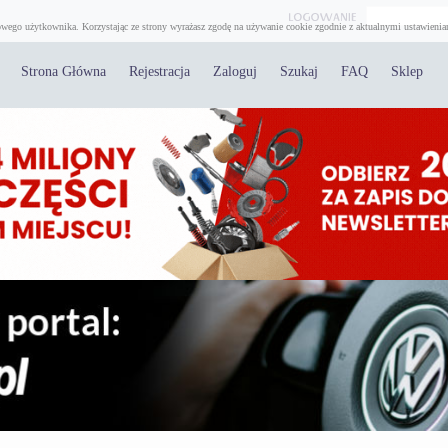
wego użytkownika. Korzystając ze strony wyrażasz zgodę na używanie cookie zgodnie z aktualnymi ustawienia
Strona Główna
Rejestracja
Zaloguj
Szukaj
FAQ
Sklep