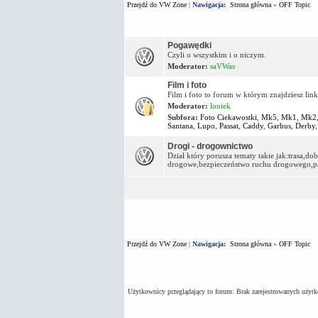
Przejdź do VW Zone
|
Nawigacja:
Strona główna
»
OFF Topic
Forum
Pogawędki
Czyli o wszystkim i o niczym.
Moderator:
saVWas
Film i foto
Film i foto to forum w którym znajdziesz link
Moderator:
loniek
Subfora:
Foto Ciekawostki
,
Mk5
,
Mk1
,
Mk2
Santana
,
Lupo
,
Passat
,
Caddy
,
Garbus
,
Derby
Drogi - drogownictwo
Dział który porusza tematy takie jak:trasa,
drogowe,bezpieczeństwo ruchu drogowego,par
Przejdź do VW Zone
|
Nawigacja:
Strona główna
»
OFF Topic
Kto jest na forum
Użytkownicy przeglądający to forum: Brak zarejestrowanych użyt