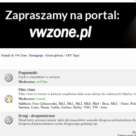
Przejdź do VW Zone
|
Nawigacja:
Strona główna
»
OFF Topic
Forum
Pogawędki
Czyli o wszystkim i o niczym.
Moderator:
saVWas
Film i foto
Film i foto to forum w którym znajdziesz linki oraz adresy do ciekawych filmów, f
Moderator:
loniek
Subfora:
Foto Ciekawostki
,
Mk5
,
Mk1
,
Mk2
,
Mk6
,
Mk4 - Bora
,
Mk3 - Vento
,
Pol
Santana
,
Lupo
,
Passat
,
Caddy
,
Garbus
,
Derby
,
VAG
,
VW - Inne
Drogi - drogownictwo
Dział który porusza tematy takie jak:trasa,dobre warunki drogowe,infrastruktura
drogowe,bezpieczeństwo ruchu drogowego,parkingi itp.
Ob
Zobacz posty 