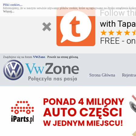
Pliki cookies...
Informujemy, że w naszym serwisie używamy plików cookie, które są zapisywane na dysku urządzenia końco
Follow th
Więcej...
with Tapa
FREE - on
Znajdujesz się na forum
VWZone
.
Powrót na stronę główną.
Strona Główna
Rejestra