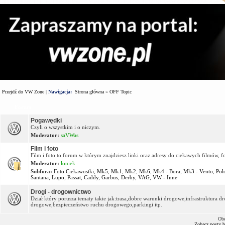
Przejdź do VW Zone
|
Nawigacja:
Strona główna
»
OFF Topic
Forum
Pogawędki
Czyli o wszystkim i o niczym.
Moderator:
saVWas
Film i foto
Film i foto to forum w którym znajdziesz linki oraz adresy do ciekawych filmów, f
Moderator:
loniek
Subfora:
Foto Ciekawostki
,
Mk5
,
Mk1
,
Mk2
,
Mk6
,
Mk4 - Bora
,
Mk3 - Vento
,
Pol
Santana
,
Lupo
,
Passat
,
Caddy
,
Garbus
,
Derby
,
VAG
,
VW - Inne
Drogi - drogownictwo
Dział który porusza tematy takie jak:trasa,dobre warunki drogowe,infrastruktura
drogowe,bezpieczeństwo ruchu drogowego,parkingi itp.
Obe
Zobacz posty 