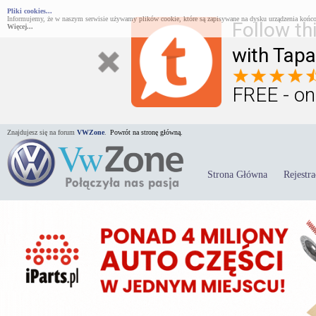
Pliki cookies...
Informujemy, że w naszym serwisie używamy plików cookie, które są zapisywane na dysku urządzenia końco
Follow th
Więcej...
with Tapa
FREE - on
Znajdujesz się na forum
VWZone
.
Powrót na stronę główną.
Strona Główna
Rejestra