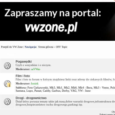
Przejdź do VW Zone
|
Nawigacja:
Strona główna
»
OFF Topic
Forum
Pogawędki
Czyli o wszystkim i o niczym.
Moderator:
saVWas
Film i foto
Film i foto to forum w którym znajdziesz linki oraz adresy do ciekawych filmów, f
Moderator:
loniek
Subfora:
Foto Ciekawostki
,
Mk5
,
Mk1
,
Mk2
,
Mk6
,
Mk4 - Bora
,
Mk3 - Vento
,
Pol
Santana
,
Lupo
,
Passat
,
Caddy
,
Garbus
,
Derby
,
VAG
,
VW - Inne
Drogi - drogownictwo
Dział który porusza tematy takie jak:trasa,dobre warunki drogowe,infrastruktura
drogowe,bezpieczeństwo ruchu drogowego,parkingi itp.
Ob
Zobacz posty 