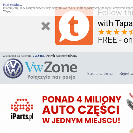
Pliki cookies...
Informujemy, że w naszym serwisie używamy plików cookie, które są zapisywane na dysku urządzenia końco
Follow th
Więcej...
with Tapa
FREE - on
Znajdujesz się na forum
VWZone
.
Powrót na stronę główną.
Strona Główna
Rejestra