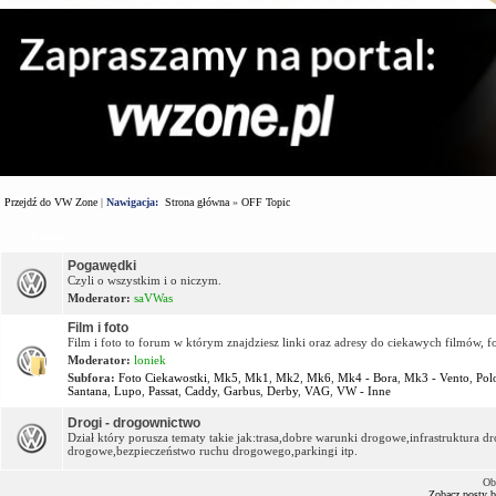
Przejdź do VW Zone
|
Nawigacja:
Strona główna
»
OFF Topic
Forum
Pogawędki
Czyli o wszystkim i o niczym.
Moderator:
saVWas
Film i foto
Film i foto to forum w którym znajdziesz linki oraz adresy do ciekawych filmów, f
Moderator:
loniek
Subfora:
Foto Ciekawostki
,
Mk5
,
Mk1
,
Mk2
,
Mk6
,
Mk4 - Bora
,
Mk3 - Vento
,
Pol
Santana
,
Lupo
,
Passat
,
Caddy
,
Garbus
,
Derby
,
VAG
,
VW - Inne
Drogi - drogownictwo
Dział który porusza tematy takie jak:trasa,dobre warunki drogowe,infrastruktura
drogowe,bezpieczeństwo ruchu drogowego,parkingi itp.
Ob
Zobacz posty 