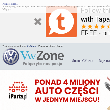
Pliki cookies...
Informujemy, że w naszym serwisie używamy plików cookie, które są zapisywane na dysku urządzenia końco
Follow th
Więcej...
with Tapa
FREE - on
Znajdujesz się na forum
VWZone
.
Powrót na stronę główną.
Strona Główna
Rejestra