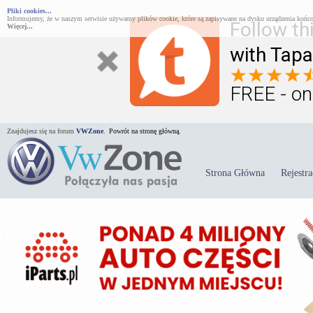
Pliki cookies...
Informujemy, że w naszym serwisie używamy plików cookie, które są zapisywane na dysku urządzenia końco
Follow th
Więcej...
with Tapa
FREE - on
Znajdujesz się na forum
VWZone
.
Powrót na stronę główną.
Strona Główna
Rejestra