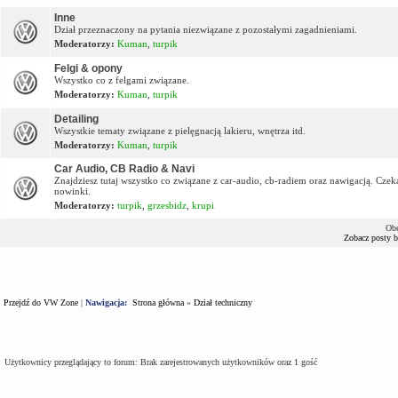
Inne
Dział przeznaczony na pytania niezwiązane z pozostałymi zagadnieniami.
Moderatorzy:
Kuman
,
turpik
Felgi & opony
Wszystko co z felgami związane.
Moderatorzy:
Kuman
,
turpik
Detailing
Wszystkie tematy związane z pielęgnacją lakieru, wnętrza itd.
Moderatorzy:
Kuman
,
turpik
Car Audio, CB Radio & Navi
Znajdziesz tutaj wszystko co związane z car-audio, cb-radiem oraz nawigacją. Cze
nowinki.
Moderatorzy:
turpik
,
grzesbidz
,
krupi
Obe
Zobacz posty 
Przejdź do VW Zone
|
Nawigacja:
Strona główna
»
Dział techniczny
Kto jest na forum
Użytkownicy przeglądający to forum: Brak zarejestrowanych użytkowników oraz 1 gość