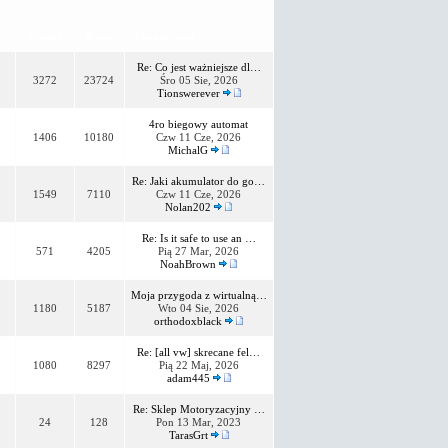
Tematy
Posty
Ostatni post
Re: Co jest ważniejsze dl…
3272
23724
Śro 05 Sie, 2026
Tionswerever
4ro biegowy automat
1406
10180
Czw 11 Cze, 2026
MichalG
Re: Jaki akumulator do go…
1549
7110
Czw 11 Cze, 2026
Nolan202
Re: Is it safe to use an …
571
4205
Pią 27 Mar, 2026
NoahBrown
Moja przygoda z wirtualną…
1180
5187
Wto 04 Sie, 2026
orthodoxblack
Re: [all vw] skrecane fel…
1080
8297
Pią 22 Maj, 2026
adam445
Re: Sklep Motoryzacyjny …
24
128
Pon 13 Mar, 2023
TarasGrt