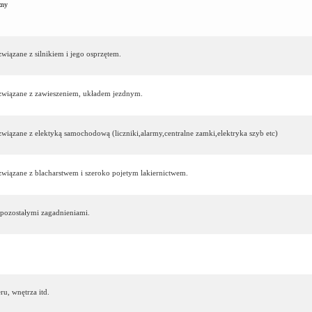
zny
wiązane z silnikiem i jego osprzętem.
 związane z zawieszeniem, układem jezdnym.
związane z elektyką samochodową (liczniki,alarmy,centralne zamki,elektryka szyb etc)
związane z blacharstwem i szeroko pojetym lakiernictwem.
 pozostałymi zagadnieniami.
ru, wnętrza itd.