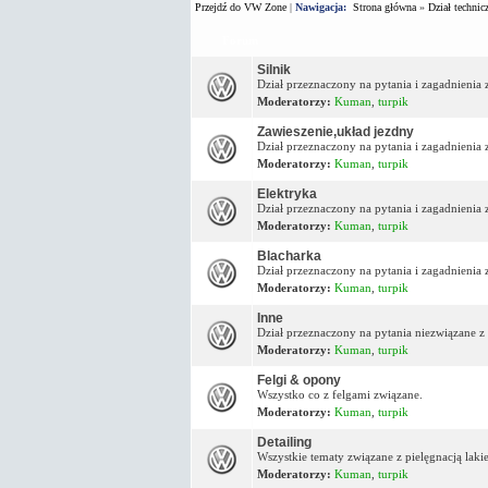
Przejdź do VW Zone
|
Nawigacja:
Strona główna
»
Dział technic
Forum
Silnik
Dział przeznaczony na pytania i zagadnienia z
Moderatorzy:
Kuman
,
turpik
Zawieszenie,układ jezdny
Dział przeznaczony na pytania i zagadnienia
Moderatorzy:
Kuman
,
turpik
Elektryka
Dział przeznaczony na pytania i zagadnienia 
Moderatorzy:
Kuman
,
turpik
Blacharka
Dział przeznaczony na pytania i zagadnienia 
Moderatorzy:
Kuman
,
turpik
Inne
Dział przeznaczony na pytania niezwiązane z
Moderatorzy:
Kuman
,
turpik
Felgi & opony
Wszystko co z felgami związane.
Moderatorzy:
Kuman
,
turpik
Detailing
Wszystkie tematy związane z pielęgnacją lakie
Moderatorzy:
Kuman
,
turpik