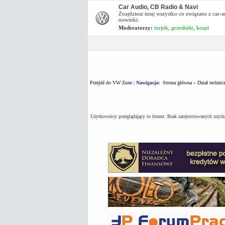
Car Audio, CB Radio & Navi
Znajdziesz tutaj wszystko co związane z car-
nowinki.
Moderatorzy:
turpik
,
grzesbidz
,
krupi
Przejdź do VW Zone
|
Nawigacja:
Strona główna
»
Dział technic
Kto jest na forum
Użytkownicy przeglądający to forum: Brak zarejestrowanych użyt