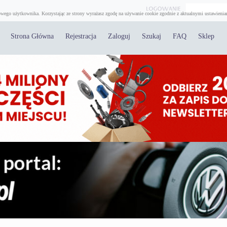
wego użytkownika. Korzystając ze strony wyrażasz zgodę na używanie cookie zgodnie z aktualnymi ustawienia
Strona Główna
Rejestracja
Zaloguj
Szukaj
FAQ
Sklep