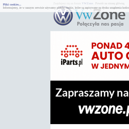
Znajdujesz się na forum
VWZone
.
Powrót na stronę główną.
Pliki cookies...
Informujemy, że w naszym serwisie używamy plików cookie, które są zapisywane na dysku urządzenia końco